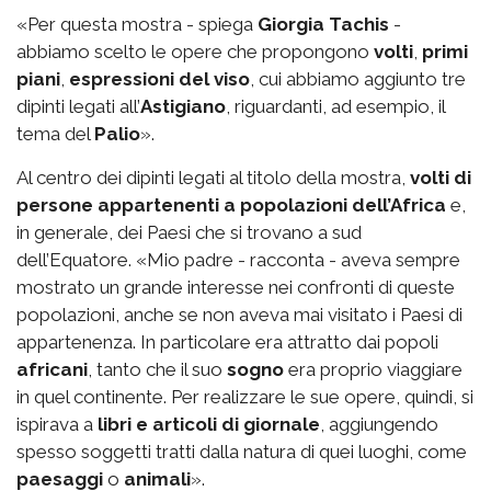
«Per questa mostra - spiega
Giorgia Tachis
-
abbiamo scelto le opere che propongono
volti
,
primi
piani
,
espressioni del viso
, cui abbiamo aggiunto tre
dipinti legati all’
Astigiano
, riguardanti, ad esempio, il
tema del
Palio
».
Al centro dei dipinti legati al titolo della mostra,
volti di
persone appartenenti a popolazioni dell’Africa
e,
in generale, dei Paesi che si trovano a sud
dell’Equatore. «Mio padre - racconta - aveva sempre
mostrato un grande interesse nei confronti di queste
popolazioni, anche se non aveva mai visitato i Paesi di
appartenenza. In particolare era attratto dai popoli
africani
, tanto che il suo
sogno
era proprio viaggiare
in quel continente. Per realizzare le sue opere, quindi, si
ispirava a
libri e articoli di giornale
, aggiungendo
spesso soggetti tratti dalla natura di quei luoghi, come
paesaggi
o
animali
».