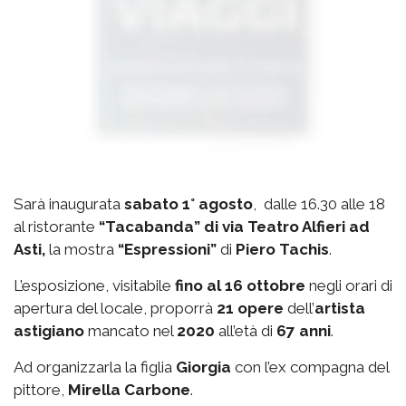
Sarà inaugurata
sabato 1° agosto
, dalle 16.30 alle 18
al ristorante
“Tacabanda” di via Teatro Alfieri ad
Asti,
la mostra
“Espressioni”
di
Piero Tachis
.
L’esposizione, visitabile
fino al 16 ottobre
negli orari di
apertura del locale, proporrà
21 opere
dell’
artista
astigiano
mancato nel
2020
all’età di
67 anni
.
Ad organizzarla la figlia
Giorgia
con l’ex compagna del
pittore,
Mirella Carbone
.