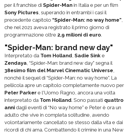
per il franchise di
Spider-Man
in Italia e per un film
Sony Pictures
, superando in entrambi i casi il
precedente capitolo
“Spider-Man: no way home”
,
che nel 2021 aveva registrato il primo giorno di
programmazione oltre
2,9 milioni di euro
.
"Spider-Man: brand new day"
Interpretato da
Tom Holland
,
Sadie Sink
e
Zendaya
, “Spider-Man: brand new day” segna il
38esimo film del Marvel Cinematic Universe
,
nonché il sequel di “Spider-Man: no way home”. La
pellicola apre un capitolo completamente nuovo per
Peter Parker
e l'Uomo Ragno, ancora una volta
interpretato da
Tom Holland
. Sono passati
quattro
anni
dagli eventi di “No way home” e Peter è ora un
adulto che vive in completa solitudine, avendo
volontariamente cancellato se stesso dalla vita e dai
ricordi di chi ama. Combattendo il crimine in una New