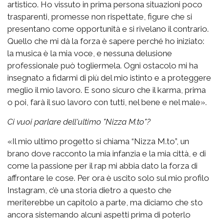
artistico. Ho vissuto in prima persona situazioni poco
trasparenti, promesse non rispettate, figure che si
presentano come opportunità e si rivelano il contrario.
Quello che mi dà la forza è sapere perché ho iniziato:
la musica è la mia voce, e nessuna delusione
professionale può togliermela. Ogni ostacolo mi ha
insegnato a fidarmi di più del mio istinto e a proteggere
meglio il mio lavoro. E sono sicuro che il karma, prima
o poi, farà il suo lavoro con tutti, nel bene e nel male».
Ci vuoi parlare dell'ultimo "Nizza M.to"?
«Il mio ultimo progetto si chiama “Nizza M.to”, un
brano dove racconto la mia infanzia e la mia città, e di
come la passione per il rap mi abbia dato la forza di
affrontare le cose. Per ora è uscito solo sul mio profilo
Instagram, c’è una storia dietro a questo che
meriterebbe un capitolo a parte, ma diciamo che sto
ancora sistemando alcuni aspetti prima di poterlo