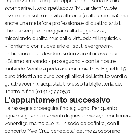
organizzatori - che purtroppo corre il serio rischio di
scomparire. Il loro spettacolo “Mutandem” vuole
essere non solo un invito all’ironia (e all’autoironia), ma
anche una metafora professionale di quattro artisti
che, da sempre, inneggiano alla leggerezza,
miscelando qualità musicali e virtuosismi linguistici».
«Torniamo con nuove arie e i soliti evergreen»,
dichiarano i Lilu, desiderosi di iniziare il nuovo tour.
«Stiamo arrivando - proseguono - con le nostre
mutande. Venite a pedalare con noialtri!». Biglietti: 15
euro (ridotti a 10 euro per gli allievi dell’istituto Verdi e
gli ultra70enni), acquistabili presso la biglietteria del
Teatro Alfieri (0141/399057).
L'appuntamento successivo
La rassegna proseguirà fino a giugno. Per quanto
riguarda gli appuntamenti di questo mese, si continuerà
venerdì 31 marzo alle 21, in sede da definire, con il
concerto “Ave Cruz benedicta” del mezzosoprano