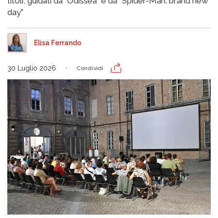
titoli, guidati da "Odissea" e da "Spider-Man: brand new
day"
Elisa Ferrando
30 Luglio 2026
Condividi