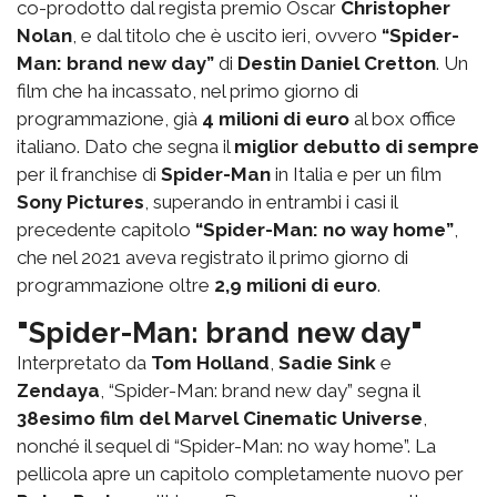
co-prodotto dal regista premio Oscar
Christopher
Nolan
, e dal titolo che è uscito ieri, ovvero
“Spider-
Man: brand new day”
di
Destin Daniel Cretton
. Un
film che ha incassato, nel primo giorno di
programmazione, già
4 milioni di euro
al box office
italiano. Dato che segna il
miglior debutto di sempre
per il franchise di
Spider-Man
in Italia e per un film
Sony Pictures
, superando in entrambi i casi il
precedente capitolo
“Spider-Man: no way home”
,
che nel 2021 aveva registrato il primo giorno di
programmazione oltre
2,9 milioni di euro
.
"Spider-Man: brand new day"
Interpretato da
Tom Holland
,
Sadie Sink
e
Zendaya
, “Spider-Man: brand new day” segna il
38esimo film del Marvel Cinematic Universe
,
nonché il sequel di “Spider-Man: no way home”. La
pellicola apre un capitolo completamente nuovo per