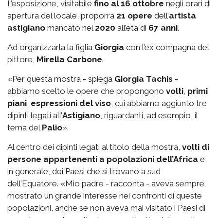
L’esposizione, visitabile
fino al 16 ottobre
negli orari di
apertura del locale, proporrà
21 opere
dell’
artista
astigiano
mancato nel
2020
all’età di
67 anni
.
Ad organizzarla la figlia
Giorgia
con l’ex compagna del
pittore,
Mirella Carbone
.
«Per questa mostra - spiega
Giorgia Tachis
-
abbiamo scelto le opere che propongono
volti
,
primi
piani
,
espressioni del viso
, cui abbiamo aggiunto tre
dipinti legati all’
Astigiano
, riguardanti, ad esempio, il
tema del
Palio
».
Al centro dei dipinti legati al titolo della mostra,
volti di
persone appartenenti a popolazioni dell’Africa
e,
in generale, dei Paesi che si trovano a sud
dell’Equatore. «Mio padre - racconta - aveva sempre
mostrato un grande interesse nei confronti di queste
popolazioni, anche se non aveva mai visitato i Paesi di