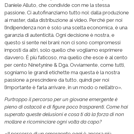
Daniele Alluto, che condivide con me la stessa
passione. Ci autofinanziamo tutto noi: dalla produzione
ai master, dalla distribuzione ai video. Perché per noi
l’indipendenza non è solo una scelta economica, è una
garanzia di autenticità. Ogni decisione è nostra, e
questo si sente nei brani: non ci sono compromessi
imposti da altri, solo quello che vogliamo esprimere
davvero. È più faticoso, ma quello che esce è al cento
per cento Ninetynine & Dga. Ovviamente, come tutti,
sogniamo le grandi etichette ma questa è la nostra
passione a prescindere da tutto, quindi per noi
l’importante è farla arrivare, in un modo o nell’altro».
Purtroppo il percorso per un giovane emergente è
pieno di ostacoli e di figure poco trasparenti. Come hai
superato queste delusioni e cosa ti dà la forza di non
mollare e ricominciare ogni volta da capo?
«Il percorso di un emergente oggi è ancora più