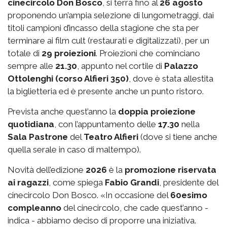
cinecircolo Don Bosco
, si terrà fino al
26 agosto
proponendo un’ampia selezione di lungometraggi, dai
titoli campioni d’incasso della stagione che sta per
terminare ai film cult (restaurati e digitalizzati), per un
totale di
29 proiezioni
. Proiezioni che cominciano
sempre alle
21.30
, appunto nel cortile di
Palazzo
Ottolenghi (corso Alfieri 350)
, dove è stata allestita
la biglietteria ed è presente anche un punto ristoro.
Prevista anche quest’anno la
doppia proiezione
quotidiana
, con l’appuntamento delle
17.30
nella
Sala Pastrone
del
Teatro Alfieri
(dove si tiene anche
quella serale in caso di maltempo).
Novità dell’edizione
2026
è la
promozione riservata
ai ragazzi
, come spiega
Fabio Grandi
, presidente del
cinecircolo Don Bosco. «In occasione del
60esimo
compleanno
del cinecircolo, che cade quest’anno -
indica - abbiamo deciso di proporre una iniziativa.