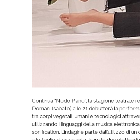
Continua “Nodo Piano”, la stagione teatrale r
Domani (sabato) alle 21 debutterà la perform
tra corpi vegetali, umani e tecnologici attravers
utilizzando i linguaggi della musica elettroni
sonification. L’indagine parte dall’utilizzo di 
alle foglie di una pianta, tramite due elettrodi e