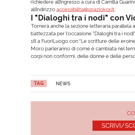
richiedere all’ingresso a cura di Camilla Guar
all’indirizzo
accessibilita@spaziokor.it
.
I "Dialoghi tra i nodi" con V
Tornerà anche la sezione letteraria parallela 
battezzata per l'occasione "Dialoghi tra i nod
18 a FuoriLuogo con “Le scritture delle eroine: 
Moro parleranno di come è cambiata nel temp
corpi non conformi, delle donne e delle perso
TAG
NEWS
C
SCRIVI/SC