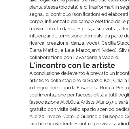
pianta stessa (biodata) e di trasformarli in seg
segnali di controllo (sonification) ed elaborati
corpo, influenzato dal campo elettrico delle p
movimento, la danza. E così, a sua volta, alt
influenzando l’emissione di impulsi da parte de
ricerca, creazione, danza, voce), Cecilia Stacch
Elena Mattioli e Lele Marcojanni (video), Silvia
collaborazione con Lavanderia a Vapore.
L'incontro con le artiste
A conclusione dell’evento è previsto un incontr
artistiche della stagione di Spazio Kor, Chiara 
in Lingua dei segni da Elisabetta Rocca. Per l
sperimentazione per l’accessibilità a tutti degl
l’associazione Al.di.Qua. Artists. Alle 19.50 sa
gratuito con visita dello spazio scenico dedic
Alle 20, invece, Camilla Guarino e Giuseppe 
cieche e ipovedenti. È inoltre prevista l’audio