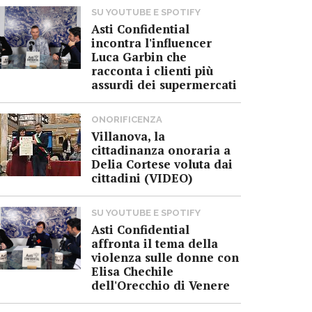
SU YOUTUBE E SPOTIFY
Asti Confidential
incontra l'influencer
Luca Garbin che
racconta i clienti più
assurdi dei supermercati
ONORIFICENZA
Villanova, la
cittadinanza onoraria a
Delia Cortese voluta dai
cittadini (VIDEO)
SU YOUTUBE E SPOTIFY
Asti Confidential
affronta il tema della
violenza sulle donne con
Elisa Chechile
dell'Orecchio di Venere