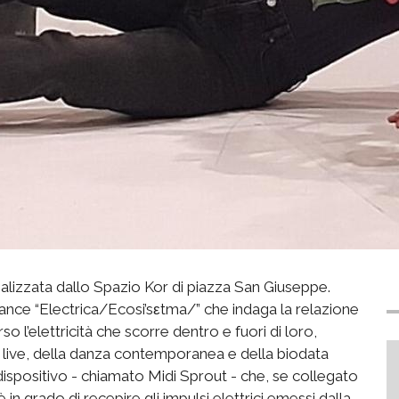
ealizzata dallo Spazio Kor di piazza San Giuseppe.
ance “Electrica/Ecosi’sεtma/” che indaga la relazione
o l’elettricità che scorre dentro e fuori di loro,
ca live, della danza contemporanea e della biodata
un dispositivo - chiamato Midi Sprout - che, se collegato
̀ in grado di recepire gli impulsi elettrici emessi dalla