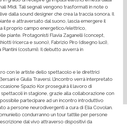
nali Midi. Tali segnali vengono trasformati in note o
 live dalla sound designer che crea la traccia sonora. Il
iante e attraversato dal suono, lascia emergere il
era il proprio campo energetico/elettrico,
lle piante. Protagonisti Flavia Zaganelli (concept,
iotti (ricerca e suono), Fabrizio Piro (disegno luci),
 Piantini (costumi). Il debutto avverrà in
o con le artiste dello spettacolo e le direttrici
Bersani e Giulia Traversi. L’incontro verrà interpretato
’occasione Spazio Kor proseguirà il lavoro di
i spettacoli in stagione, grazie alla collaborazione con
rà possibile partecipare ad un incontro introduttivo
ato a persone neurodivergenti a cura di Elia Covolan.
Comuniello condurranno un tour tattile per persone
descrizione dal vivo attraverso dispositivi da