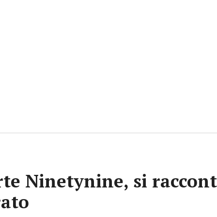
rte Ninetynine, si raccont
rato