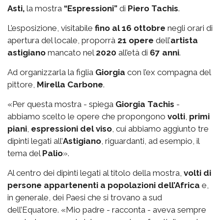
Asti,
la mostra
“Espressioni”
di
Piero Tachis
.
L’esposizione, visitabile
fino al 16 ottobre
negli orari di
apertura del locale, proporrà
21 opere
dell’
artista
astigiano
mancato nel
2020
all’età di
67 anni
.
Ad organizzarla la figlia
Giorgia
con l’ex compagna del
pittore,
Mirella Carbone
.
«Per questa mostra - spiega
Giorgia Tachis
-
abbiamo scelto le opere che propongono
volti
,
primi
piani
,
espressioni del viso
, cui abbiamo aggiunto tre
dipinti legati all’
Astigiano
, riguardanti, ad esempio, il
tema del
Palio
».
Al centro dei dipinti legati al titolo della mostra,
volti di
persone appartenenti a popolazioni dell’Africa
e,
in generale, dei Paesi che si trovano a sud
dell’Equatore. «Mio padre - racconta - aveva sempre