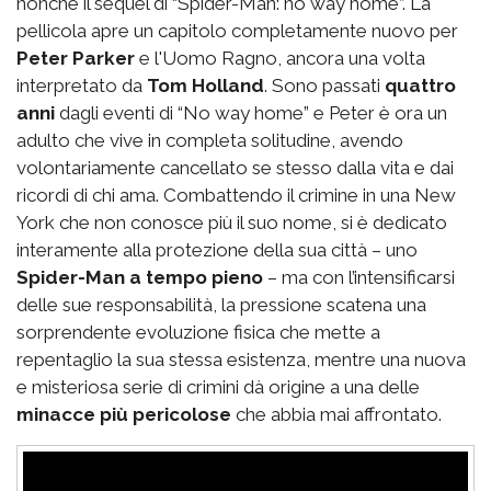
nonché il sequel di “Spider-Man: no way home”. La
pellicola apre un capitolo completamente nuovo per
Peter Parker
e l'Uomo Ragno, ancora una volta
interpretato da
Tom Holland
. Sono passati
quattro
anni
dagli eventi di “No way home” e Peter è ora un
adulto che vive in completa solitudine, avendo
volontariamente cancellato se stesso dalla vita e dai
ricordi di chi ama. Combattendo il crimine in una New
York che non conosce più il suo nome, si è dedicato
interamente alla protezione della sua città – uno
Spider-Man a tempo pieno
– ma con l’intensificarsi
delle sue responsabilità, la pressione scatena una
sorprendente evoluzione fisica che mette a
repentaglio la sua stessa esistenza, mentre una nuova
e misteriosa serie di crimini dà origine a una delle
minacce più pericolose
che abbia mai affrontato.