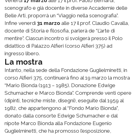
Venerdì
17 marzo
alle 17 il prof. Paolo Bernardi,
scenografo e già docente in diverse Accademie delle
Belle Arti, proporrà un “Viaggio nella scenografia”.
Infine venerdì
31 marzo
alle 17 il prof. Claudio Cavalla,
docente di Storia e filosofia, parlerà de “L’arte di
mentire”. Ciascun incontro si svolgerà presso il Polo
didattico di Palazzo Alfieri (corso Alfieri 375) ad
ingresso libero.
La mostra
Intanto, nella sede della Fondazione Guglielminetti, in
corso Alfieri 375, continuerà fino al 19 marzo la mostra
“Mario Bionda (1913 – 1985). Donazione Edwige
Schumacher e Marco Bionda”. Comprende venti opere
(dipinti, tecniche miste, disegni), eseguite dal 1959 al
1982, che appartengono al “Fondo Mario Bionda”,
donato dalla consorte Edwige Schumacher e dal
nipote Marco Bionda alla Fondazione Eugenio
Guglielminetti, che ha promosso l’esposizione,