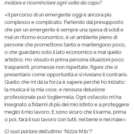
mollare e ricominciare ogni volta da capo?
«Il percorso di un emergente oggi è ancora più
complesso e complicato. Partendo dal presupposto
che per un emergente è sempre una spesa di soldi e
mai un ritorno economico, è un ambiente pieno di
persone che promettono tanto e mantengono poco,
o che guardano solo il lato economico e mai quello
artistico. Ho vissuto in prima persona situazioni poco
trasparenti, promesse non rispettate, figure che si
presentano come opportunità e si rivelano il contrario.
Quello che mi dà la forza è sapere perché ho iniziato:
la musica è la mia voce, e nessuna delusione
professionale può togliermela. Ogni ostacolo mi ha
insegnato a fidarmi di più del mio istinto e a proteggere
meglio il mio lavoro. E sono sicuro che il karma, prima
o poi, farà il suo lavoro con tutti, nel bene e nel male».
Ci vuoi parlare dell'ultimo "Nizza M.to"?