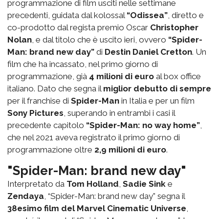
programmazione di film usciti nelle settimane
precedenti, guidata dal kolossal
“Odissea”
, diretto e
co-prodotto dal regista premio Oscar
Christopher
Nolan
, e dal titolo che è uscito ieri, ovvero
“Spider-
Man: brand new day”
di
Destin Daniel Cretton
. Un
film che ha incassato, nel primo giorno di
programmazione, già
4 milioni di euro
al box office
italiano. Dato che segna il
miglior debutto di sempre
per il franchise di
Spider-Man
in Italia e per un film
Sony Pictures
, superando in entrambi i casi il
precedente capitolo
“Spider-Man: no way home”
,
che nel 2021 aveva registrato il primo giorno di
programmazione oltre
2,9 milioni di euro
.
"Spider-Man: brand new day"
Interpretato da
Tom Holland
,
Sadie Sink
e
Zendaya
, “Spider-Man: brand new day” segna il
38esimo film del Marvel Cinematic Universe
,