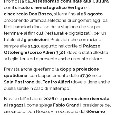
Promossa dall’
Assessorato comunale alla Cultura
con il
circolo cinematografico Vertigo
e il
cinecircolo Don Bosco
, si terrà fino al
26 agosto
proponendo un’ampia selezione di lungometraggi, dai
titoli campioni d’incasso della stagione che sta per
terminare ai film cult (restaurati e digitalizzati), per un
totale di
29 proiezioni
. Proiezioni che cominciano
sempre alle
21.30
, appunto nel cortile di
Palazzo
Ottolenghi (corso Alfieri 350)
, dove è stata allestita
la biglietteria ed è presente anche un punto ristoro.
Prevista anche quest’anno la
doppia proiezione
quotidiana
, con l’appuntamento delle
17.30
nella
Sala Pastrone
del
Teatro Alfieri
(dove si tiene anche
quella serale in caso di maltempo).
Novità dell’edizione
2026
è la
promozione riservata
ai ragazzi
, come spiega
Fabio Grandi
, presidente del
cinecircolo Don Bosco. «In occasione del
60esimo