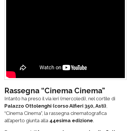
Rassegna “Cinema Cinema”
Intanto ha preso il via ieri (mercoledì), nel cortile di
Palazzo Ottolenghi (corso Alfieri 350, Asti)
,
“Cinema Cinema”, la rassegna cinematografica
all’aperto giunta alla
44esima edizione
.