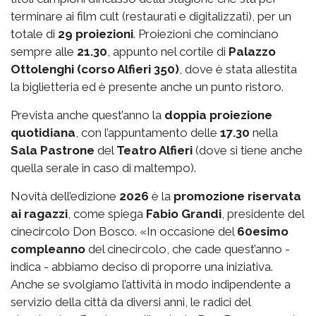
terminare ai film cult (restaurati e digitalizzati), per un
totale di
29 proiezioni
. Proiezioni che cominciano
sempre alle
21.30
, appunto nel cortile di
Palazzo
Ottolenghi (corso Alfieri 350)
, dove è stata allestita
la biglietteria ed è presente anche un punto ristoro.
Prevista anche quest’anno la
doppia proiezione
quotidiana
, con l’appuntamento delle
17.30
nella
Sala Pastrone
del
Teatro Alfieri
(dove si tiene anche
quella serale in caso di maltempo).
Novità dell’edizione
2026
è la
promozione riservata
ai ragazzi
, come spiega
Fabio Grandi
, presidente del
cinecircolo Don Bosco. «In occasione del
60esimo
compleanno
del cinecircolo, che cade quest’anno -
indica - abbiamo deciso di proporre una iniziativa.
Anche se svolgiamo l’attività in modo indipendente a
servizio della città da diversi anni, le radici del