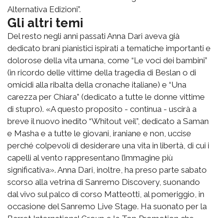
Alternativa Edizioni”.
Gli altri temi
Del resto negli anni passati Anna Dari aveva già
dedicato brani pianistici ispirati a tematiche importanti e
dolorose della vita umana, come “Le voci dei bambini”
(in ricordo delle vittime della tragedia di Beslan o di
omicidi alla ribalta della cronache italiane) e “Una
carezza per Chiara” (dedicato a tutte le donne vittime
di stupro). «A questo proposito - continua - uscirà a
breve il nuovo inedito “Whitout veil”, dedicato a Saman
e Masha e a tutte le giovani, iraniane e non, uccise
perché colpevoli di desiderare una vita in libertà, di cui i
capelli al vento rappresentano l’immagine più
significativa». Anna Dari, inoltre, ha preso parte sabato
scorso alla vetrina di Sanremo Discovery, suonando
dal vivo sul palco di corso Matteotti, al pomeriggio, in
occasione del Sanremo Live Stage. Ha suonato per la