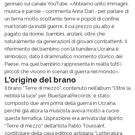
gennaio sul canale YouTube. «Abbiamo unito immagini,
musica e parole - commenta Anna Dari - per parlare di
un tema molto scottante: terre e popoli di confine
martoriati da inutili guerre, il cui prezzo più alto è
pagato da donne, bambini, anziani, oltre che
naturalmente da generazioni di giovani combattenti. Il
riferimento del bambino con la bandiera Ucraina è
simbolico, dato il drammatico momento storico del
Paese, ma quel bambino rappresenta in realtà tutti i
piccoli che vivono in scenari di guerra nel mondo».
L'origine del brano
Il brano “Terre di mezzo”, contenuto nell’album “Oltre la
nebbia la luce” per BlueSpiralRecords, è stato
composto due anni prima della guerra in Ucraina,
perché già allora la musicista aveva molto a cuore
questa tematica. L’ispirazione era arrivata dal dipinto
“Terre di mezzo” dell’artista Pablo Toussaint,
contitolare della casa editrice astigiana “Letteratura