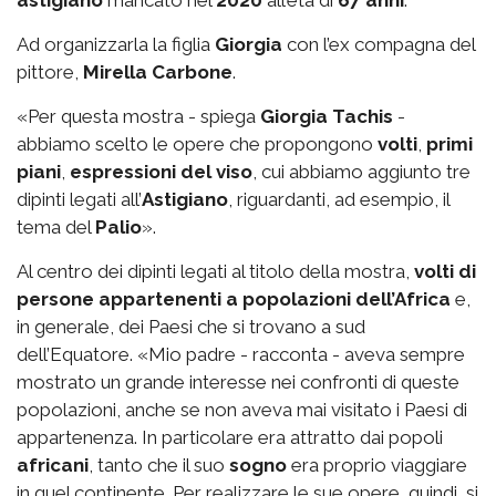
astigiano
mancato nel
2020
all’età di
67 anni
.
Ad organizzarla la figlia
Giorgia
con l’ex compagna del
pittore,
Mirella Carbone
.
«Per questa mostra - spiega
Giorgia Tachis
-
abbiamo scelto le opere che propongono
volti
,
primi
piani
,
espressioni del viso
, cui abbiamo aggiunto tre
dipinti legati all’
Astigiano
, riguardanti, ad esempio, il
tema del
Palio
».
Al centro dei dipinti legati al titolo della mostra,
volti di
persone appartenenti a popolazioni dell’Africa
e,
in generale, dei Paesi che si trovano a sud
dell’Equatore. «Mio padre - racconta - aveva sempre
mostrato un grande interesse nei confronti di queste
popolazioni, anche se non aveva mai visitato i Paesi di
appartenenza. In particolare era attratto dai popoli
africani
, tanto che il suo
sogno
era proprio viaggiare
in quel continente. Per realizzare le sue opere, quindi, si