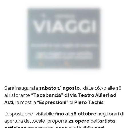
Sarà inaugurata
sabato 1° agosto
, dalle 16.30 alle 18
al ristorante
“Tacabanda” di via Teatro Alfieri ad
Asti,
la mostra
“Espressioni”
di
Piero Tachis
.
L’esposizione, visitabile
fino al 16 ottobre
negli orari di
apertura del locale, proporrà
21 opere
dell’
artista