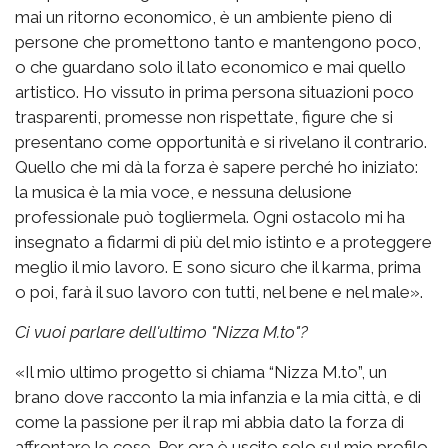
mai un ritorno economico, è un ambiente pieno di
persone che promettono tanto e mantengono poco,
o che guardano solo il lato economico e mai quello
artistico. Ho vissuto in prima persona situazioni poco
trasparenti, promesse non rispettate, figure che si
presentano come opportunità e si rivelano il contrario.
Quello che mi dà la forza è sapere perché ho iniziato:
la musica è la mia voce, e nessuna delusione
professionale può togliermela. Ogni ostacolo mi ha
insegnato a fidarmi di più del mio istinto e a proteggere
meglio il mio lavoro. E sono sicuro che il karma, prima
o poi, farà il suo lavoro con tutti, nel bene e nel male».
Ci vuoi parlare dell'ultimo "Nizza M.to"?
«Il mio ultimo progetto si chiama “Nizza M.to”, un
brano dove racconto la mia infanzia e la mia città, e di
come la passione per il rap mi abbia dato la forza di
affrontare le cose. Per ora è uscito solo sul mio profilo