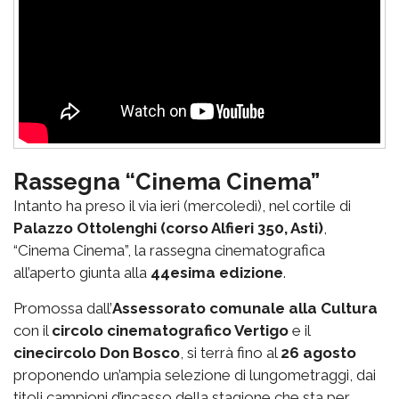
Rassegna “Cinema Cinema”
Intanto ha preso il via ieri (mercoledì), nel cortile di
Palazzo Ottolenghi (corso Alfieri 350, Asti)
,
“Cinema Cinema”, la rassegna cinematografica
all’aperto giunta alla
44esima edizione
.
Promossa dall’
Assessorato comunale alla Cultura
con il
circolo cinematografico Vertigo
e il
cinecircolo Don Bosco
, si terrà fino al
26 agosto
proponendo un’ampia selezione di lungometraggi, dai
titoli campioni d’incasso della stagione che sta per