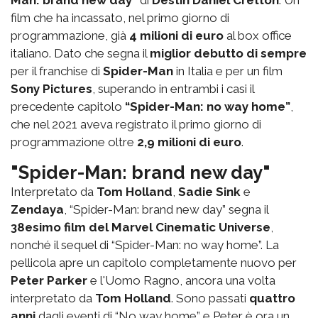
Man: brand new day”
di
Destin Daniel Cretton
. Un
film che ha incassato, nel primo giorno di
programmazione, già
4 milioni di euro
al box office
italiano. Dato che segna il
miglior debutto di sempre
per il franchise di
Spider-Man
in Italia e per un film
Sony Pictures
, superando in entrambi i casi il
precedente capitolo
“Spider-Man: no way home”
,
che nel 2021 aveva registrato il primo giorno di
programmazione oltre
2,9 milioni di euro
.
"Spider-Man: brand new day"
Interpretato da
Tom Holland
,
Sadie Sink
e
Zendaya
, “Spider-Man: brand new day” segna il
38esimo film del Marvel Cinematic Universe
,
nonché il sequel di “Spider-Man: no way home”. La
pellicola apre un capitolo completamente nuovo per
Peter Parker
e l'Uomo Ragno, ancora una volta
interpretato da
Tom Holland
. Sono passati
quattro
anni
dagli eventi di “No way home” e Peter è ora un