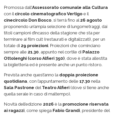
Promossa dall’
Assessorato comunale alla Cultura
con il
circolo cinematografico Vertigo
e il
cinecircolo Don Bosco
, si terrà fino al
26 agosto
proponendo un’ampia selezione di lungometraggi, dai
titoli campioni d’incasso della stagione che sta per
terminare ai film cult (restaurati e digitalizzati), per un
totale di
29 proiezioni
. Proiezioni che cominciano
sempre alle
21.30
, appunto nel cortile di
Palazzo
Ottolenghi (corso Alfieri 350)
, dove è stata allestita
la biglietteria ed è presente anche un punto ristoro.
Prevista anche quest’anno la
doppia proiezione
quotidiana
, con l’appuntamento delle
17.30
nella
Sala Pastrone
del
Teatro Alfieri
(dove si tiene anche
quella serale in caso di maltempo).
Novità dell’edizione
2026
è la
promozione riservata
ai ragazzi
, come spiega
Fabio Grandi
, presidente del