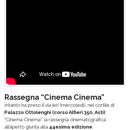
Rassegna “Cinema Cinema”
Intanto ha preso il via ieri (mercoledì), nel cortile di
Palazzo Ottolenghi (corso Alfieri 350, Asti)
,
“Cinema Cinema”, la rassegna cinematografica
all’aperto giunta alla
44esima edizione
.