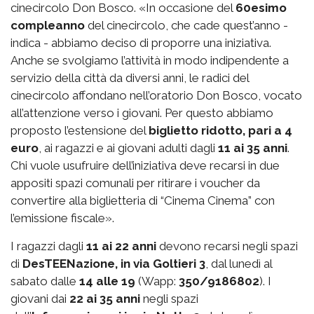
cinecircolo Don Bosco. «In occasione del
60esimo
compleanno
del cinecircolo, che cade quest’anno -
indica - abbiamo deciso di proporre una iniziativa.
Anche se svolgiamo l’attività in modo indipendente a
servizio della città da diversi anni, le radici del
cinecircolo affondano nell’oratorio Don Bosco, vocato
all’attenzione verso i giovani. Per questo abbiamo
proposto l’estensione del
biglietto ridotto, pari a 4
euro
, ai ragazzi e ai giovani adulti dagli
11 ai 35 anni
.
Chi vuole usufruire dell’iniziativa deve recarsi in due
appositi spazi comunali per ritirare i voucher da
convertire alla biglietteria di “Cinema Cinema” con
l’emissione fiscale».
I ragazzi dagli
11 ai 22 anni
devono recarsi negli spazi
di
DesTEENazione, in via Goltieri 3
, dal lunedì al
sabato dalle
14 alle 19
(Wapp:
350/9186802
). I
giovani dai
22 ai 35 anni
negli spazi