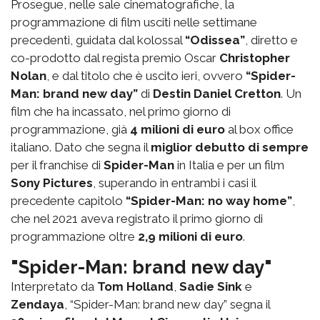
Prosegue, nelle sale cinematografiche, la
programmazione di film usciti nelle settimane
precedenti, guidata dal kolossal
“Odissea”
, diretto e
co-prodotto dal regista premio Oscar
Christopher
Nolan
, e dal titolo che è uscito ieri, ovvero
“Spider-
Man: brand new day”
di
Destin Daniel Cretton
. Un
film che ha incassato, nel primo giorno di
programmazione, già
4 milioni di euro
al box office
italiano. Dato che segna il
miglior debutto di sempre
per il franchise di
Spider-Man
in Italia e per un film
Sony Pictures
, superando in entrambi i casi il
precedente capitolo
“Spider-Man: no way home”
,
che nel 2021 aveva registrato il primo giorno di
programmazione oltre
2,9 milioni di euro
.
"Spider-Man: brand new day"
Interpretato da
Tom Holland
,
Sadie Sink
e
Zendaya
, “Spider-Man: brand new day” segna il