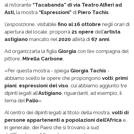
al ristorante
“Tacabanda” di via Teatro Alfieri ad
Asti,
la mostra
“Espressioni”
di
Piero Tachis
.
L’esposizione, visitabile
fino al 16 ottobre
negli orari di
apertura del locale, proporrà
21 opere
dell’
artista
astigiano
mancato nel
2020
all’età di
67 anni
.
Ad organizzarla la figlia
Giorgia
con l’ex compagna del
pittore,
Mirella Carbone
.
«Per questa mostra - spiega
Giorgia Tachis
-
abbiamo scelto le opere che propongono
volti
,
primi
piani
,
espressioni del viso
, cui abbiamo aggiunto tre
dipinti legati all’
Astigiano
, riguardanti, ad esempio, il
tema del
Palio
».
Al centro dei dipinti legati al titolo della mostra,
volti di
persone appartenenti a popolazioni dell’Africa
e,
in generale, dei Paesi che si trovano a sud