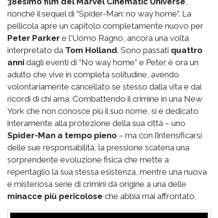
38esimo film del Marvel Cinematic Universe
,
nonché il sequel di “Spider-Man: no way home”. La
pellicola apre un capitolo completamente nuovo per
Peter Parker
e l'Uomo Ragno, ancora una volta
interpretato da
Tom Holland
. Sono passati
quattro
anni
dagli eventi di “No way home” e Peter è ora un
adulto che vive in completa solitudine, avendo
volontariamente cancellato se stesso dalla vita e dai
ricordi di chi ama. Combattendo il crimine in una New
York che non conosce più il suo nome, si è dedicato
interamente alla protezione della sua città – uno
Spider-Man a tempo pieno
– ma con l’intensificarsi
delle sue responsabilità, la pressione scatena una
sorprendente evoluzione fisica che mette a
repentaglio la sua stessa esistenza, mentre una nuova
e misteriosa serie di crimini dà origine a una delle
minacce più pericolose
che abbia mai affrontato.