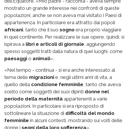
dell’Equatore. «Mio padre - racconta - aveva sempre
mostrato un grande interesse nei confronti di queste
popolazioni, anche se non aveva mai visitato i Paesi di
appartenenza. In particolare era attratto dai popoli
africani
, tanto che il suo
sogno
era proprio viaggiare
in quel continente. Per realizzare le sue opere, quindi, si
ispirava a
libri e articoli di giornale
, aggiungendo
spesso soggetti tratti dalla natura di quei luoghi, come
paesaggi
o
animali
».
«Nel tempo - continua - si era anche interessato al
tema delle
migrazioni
e, negli ultimi anni di vita, a
quello della
condizione femminile
, tanto che aveva
scelto come soggetti dei suoi dipinti
donne nel
periodo della maternità
appartenenti a varie
popolazioni. In particolare si era riproposto di
sottolineare la situazione di
difficoltà del mondo
femminile
in alcuni contesti, mostrando sui volti delle
donne i
segni della loro sofferenza
».