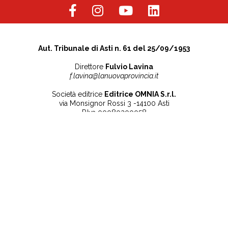
Aut. Tribunale di Asti n. 61 del 25/09/1953
Direttore
Fulvio Lavina
f.lavina@lanuovaprovincia.it
Società editrice
Editrice OMNIA S.r.l.
via Monsignor Rossi 3 -14100 Asti
P.Iva 00080200058
Contatti
Note legali
Tel:
+39 0141 532186
Privacy Policy
info@lanuovaprovincia.it
Cookie Policy
segreteria@lanuovaprovincia.it
Dichiarazione di
sito@lanuovaprovincia.it
accessibilità
Aggiorna le preferenze