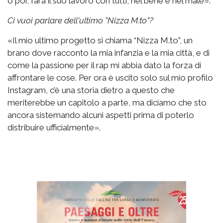
o poi, farà il suo lavoro con tutti, nel bene e nel male».
Ci vuoi parlare dell'ultimo "Nizza M.to"?
«Il mio ultimo progetto si chiama “Nizza M.to”, un
brano dove racconto la mia infanzia e la mia città, e di
come la passione per il rap mi abbia dato la forza di
affrontare le cose. Per ora è uscito solo sul mio profilo
Instagram, c’è una storia dietro a questo che
meriterebbe un capitolo a parte, ma diciamo che sto
ancora sistemando alcuni aspetti prima di poterlo
distribuire ufficialmente».