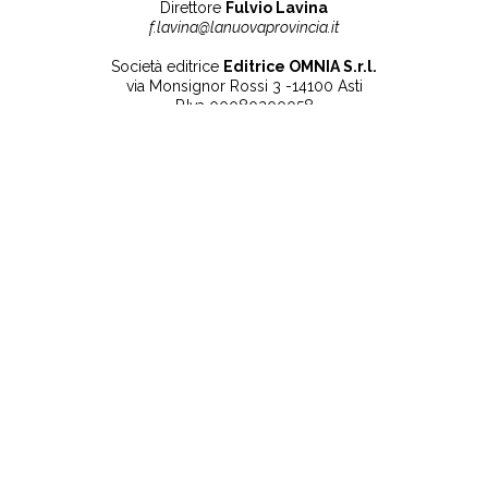
Direttore
Fulvio Lavina
f.lavina@lanuovaprovincia.it
Società editrice
Editrice OMNIA S.r.l.
via Monsignor Rossi 3 -14100 Asti
P.Iva 00080200058
Contatti
Note legali
Tel:
+39 0141 532186
Privacy Policy
info@lanuovaprovincia.it
Cookie Policy
segreteria@lanuovaprovincia.it
Dichiarazione di
sito@lanuovaprovincia.it
accessibilità
Aggiorna le preferenze
sui cookie
RSS
CONTATTI
NECROLOGIE
ULTIME NOTIZIE