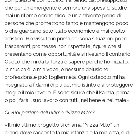
complesso e complicato. Partendo dal presupposto
che per un emergente è sempre una spesa di soldi e
mai un ritorno economico, è un ambiente pieno di
persone che promettono tanto e mantengono poco,
o che guardano solo il lato economico e mai quello
artistico. Ho vissuto in prima persona situazioni poco
trasparenti, promesse non rispettate, figure che si
presentano come opportunità e si rivelano il contrario.
Quello che mi dà la forza è sapere perché ho iniziato:
la musica è la mia voce, e nessuna delusione
professionale può togliermela. Ogni ostacolo mi ha
insegnato a fidarmi di più del mio istinto e a proteggere
meglio il mio lavoro. E sono sicuro che il karma, prima
o poi, farà il suo lavoro con tutti, nel bene e nel male».
Ci vuoi parlare dell'ultimo "Nizza M.to"?
«Il mio ultimo progetto si chiama “Nizza M.to”, un
brano dove racconto la mia infanzia e la mia città, e di