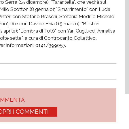
o Serra (15 dicembre); "Tarantella", che vedrà sul
 Milo Scotton (8 gennaio); "Smarrimento" con Lucia
Pinter, con Stefano Braschi, Stefania Medri e Michele
 ritorno", di e con Davide Enia (15 marzo); "Boston
aprile); "L'ombra di Totò" con Yari Gugliucci, Annalisa
olte sette", a cura di Controcanto Collettivo,
 Per informazioni: 0141/399057.
OMMENTA
OPRI I COMMENTI