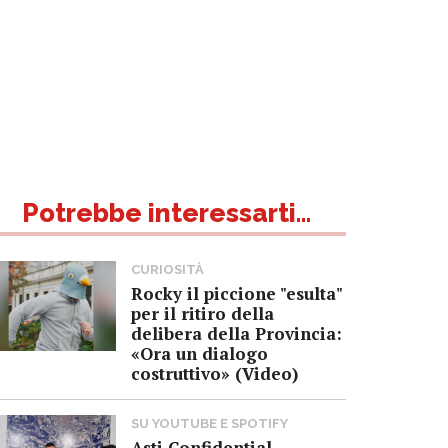
Potrebbe interessarti...
CURIOSITÀ
Rocky il piccione "esulta"
per il ritiro della
delibera della Provincia:
«Ora un dialogo
costruttivo» (Video)
SU YOUTUBE E SPOTIFY
Asti Confidential