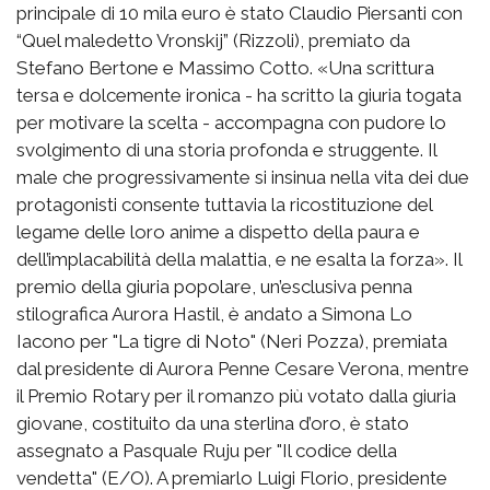
principale di 10 mila euro è stato Claudio Piersanti con
“Quel maledetto Vronskij” (Rizzoli), premiato da
Stefano Bertone e Massimo Cotto. «Una scrittura
tersa e dolcemente ironica - ha scritto la giuria togata
per motivare la scelta - accompagna con pudore lo
svolgimento di una storia profonda e struggente. Il
male che progressivamente si insinua nella vita dei due
protagonisti consente tuttavia la ricostituzione del
legame delle loro anime a dispetto della paura e
dell’implacabilità della malattia, e ne esalta la forza». Il
premio della giuria popolare, un’esclusiva penna
stilografica Aurora Hastil, è andato a Simona Lo
Iacono per "La tigre di Noto" (Neri Pozza), premiata
dal presidente di Aurora Penne Cesare Verona, mentre
il Premio Rotary per il romanzo più votato dalla giuria
giovane, costituito da una sterlina d’oro, è stato
assegnato a Pasquale Ruju per "Il codice della
vendetta" (E/O). A premiarlo Luigi Florio, presidente