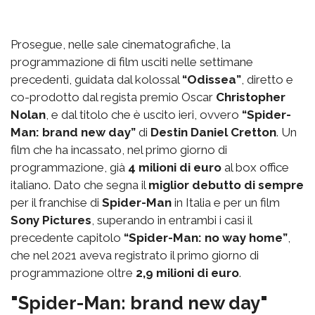
Prosegue, nelle sale cinematografiche, la
programmazione di film usciti nelle settimane
precedenti, guidata dal kolossal
“Odissea”
, diretto e
co-prodotto dal regista premio Oscar
Christopher
Nolan
, e dal titolo che è uscito ieri, ovvero
“Spider-
Man: brand new day”
di
Destin Daniel Cretton
. Un
film che ha incassato, nel primo giorno di
programmazione, già
4 milioni di euro
al box office
italiano. Dato che segna il
miglior debutto di sempre
per il franchise di
Spider-Man
in Italia e per un film
Sony Pictures
, superando in entrambi i casi il
precedente capitolo
“Spider-Man: no way home”
,
che nel 2021 aveva registrato il primo giorno di
programmazione oltre
2,9 milioni di euro
.
"Spider-Man: brand new day"