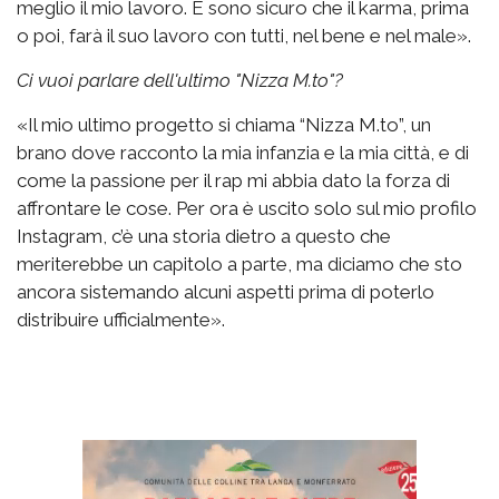
meglio il mio lavoro. E sono sicuro che il karma, prima
o poi, farà il suo lavoro con tutti, nel bene e nel male».
Ci vuoi parlare dell'ultimo "Nizza M.to"?
«Il mio ultimo progetto si chiama “Nizza M.to”, un
brano dove racconto la mia infanzia e la mia città, e di
come la passione per il rap mi abbia dato la forza di
affrontare le cose. Per ora è uscito solo sul mio profilo
Instagram, c’è una storia dietro a questo che
meriterebbe un capitolo a parte, ma diciamo che sto
ancora sistemando alcuni aspetti prima di poterlo
distribuire ufficialmente».