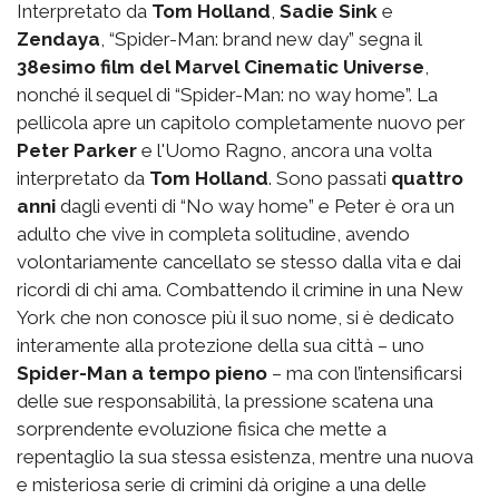
Interpretato da
Tom Holland
,
Sadie Sink
e
Zendaya
, “Spider-Man: brand new day” segna il
38esimo film del Marvel Cinematic Universe
,
nonché il sequel di “Spider-Man: no way home”. La
pellicola apre un capitolo completamente nuovo per
Peter Parker
e l'Uomo Ragno, ancora una volta
interpretato da
Tom Holland
. Sono passati
quattro
anni
dagli eventi di “No way home” e Peter è ora un
adulto che vive in completa solitudine, avendo
volontariamente cancellato se stesso dalla vita e dai
ricordi di chi ama. Combattendo il crimine in una New
York che non conosce più il suo nome, si è dedicato
interamente alla protezione della sua città – uno
Spider-Man a tempo pieno
– ma con l’intensificarsi
delle sue responsabilità, la pressione scatena una
sorprendente evoluzione fisica che mette a
repentaglio la sua stessa esistenza, mentre una nuova
e misteriosa serie di crimini dà origine a una delle