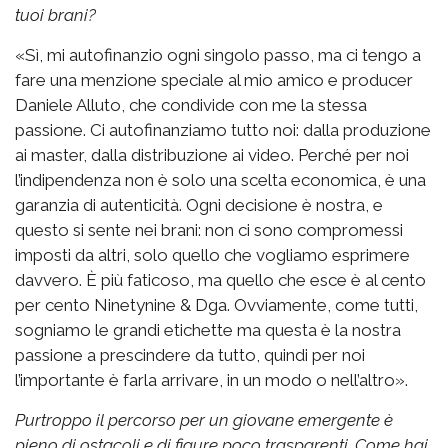
tuoi brani?
«Sì, mi autofinanzio ogni singolo passo, ma ci tengo a
fare una menzione speciale al mio amico e producer
Daniele Alluto, che condivide con me la stessa
passione. Ci autofinanziamo tutto noi: dalla produzione
ai master, dalla distribuzione ai video. Perché per noi
l’indipendenza non è solo una scelta economica, è una
garanzia di autenticità. Ogni decisione è nostra, e
questo si sente nei brani: non ci sono compromessi
imposti da altri, solo quello che vogliamo esprimere
davvero. È più faticoso, ma quello che esce è al cento
per cento Ninetynine & Dga. Ovviamente, come tutti,
sogniamo le grandi etichette ma questa è la nostra
passione a prescindere da tutto, quindi per noi
l’importante è farla arrivare, in un modo o nell’altro».
Purtroppo il percorso per un giovane emergente è
pieno di ostacoli e di figure poco trasparenti. Come hai