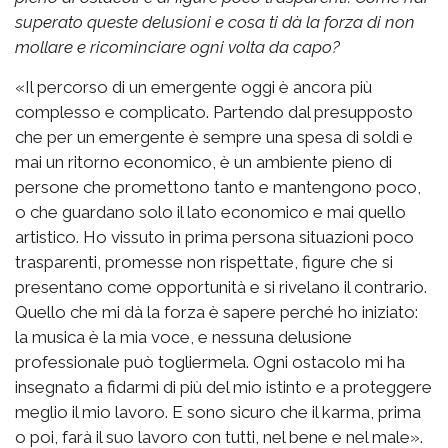
superato queste delusioni e cosa ti dà la forza di non
mollare e ricominciare ogni volta da capo?
«Il percorso di un emergente oggi è ancora più
complesso e complicato. Partendo dal presupposto
che per un emergente è sempre una spesa di soldi e
mai un ritorno economico, è un ambiente pieno di
persone che promettono tanto e mantengono poco,
o che guardano solo il lato economico e mai quello
artistico. Ho vissuto in prima persona situazioni poco
trasparenti, promesse non rispettate, figure che si
presentano come opportunità e si rivelano il contrario.
Quello che mi dà la forza è sapere perché ho iniziato:
la musica è la mia voce, e nessuna delusione
professionale può togliermela. Ogni ostacolo mi ha
insegnato a fidarmi di più del mio istinto e a proteggere
meglio il mio lavoro. E sono sicuro che il karma, prima
o poi, farà il suo lavoro con tutti, nel bene e nel male».