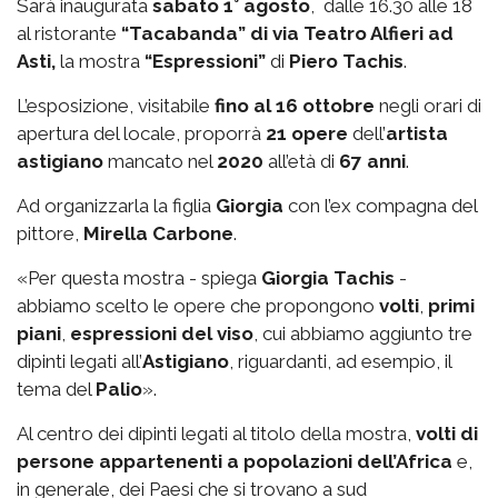
Sarà inaugurata
sabato 1° agosto
, dalle 16.30 alle 18
al ristorante
“Tacabanda” di via Teatro Alfieri ad
Asti,
la mostra
“Espressioni”
di
Piero Tachis
.
L’esposizione, visitabile
fino al 16 ottobre
negli orari di
apertura del locale, proporrà
21 opere
dell’
artista
astigiano
mancato nel
2020
all’età di
67 anni
.
Ad organizzarla la figlia
Giorgia
con l’ex compagna del
pittore,
Mirella Carbone
.
«Per questa mostra - spiega
Giorgia Tachis
-
abbiamo scelto le opere che propongono
volti
,
primi
piani
,
espressioni del viso
, cui abbiamo aggiunto tre
dipinti legati all’
Astigiano
, riguardanti, ad esempio, il
tema del
Palio
».
Al centro dei dipinti legati al titolo della mostra,
volti di
persone appartenenti a popolazioni dell’Africa
e,
in generale, dei Paesi che si trovano a sud