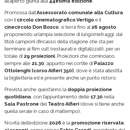
all’aperto giunta alla
44esima edizione
.
Promossa dall’
Assessorato comunale alla Cultura
con il
circolo cinematografico Vertigo
e il
cinecircolo Don Bosco
, si terrà fino al
26 agosto
proponendo un’ampia selezione di lungometraggi, dai
titoli campioni d’incasso della stagione che sta per
terminare ai film cult (restaurati e digitalizzati), per un
totale di
29 proiezioni
. Proiezioni che cominciano
sempre alle
21.30
, appunto nel cortile di
Palazzo
Ottolenghi (corso Alfieri 350)
, dove è stata allestita
la biglietteria ed è presente anche un punto ristoro.
Prevista anche quest’anno la
doppia proiezione
quotidiana
, con l’appuntamento delle
17.30
nella
Sala Pastrone
del
Teatro Alfieri
(dove si tiene anche
quella serale in caso di maltempo).
Novità dell’edizione
2026
è la
promozione riservata