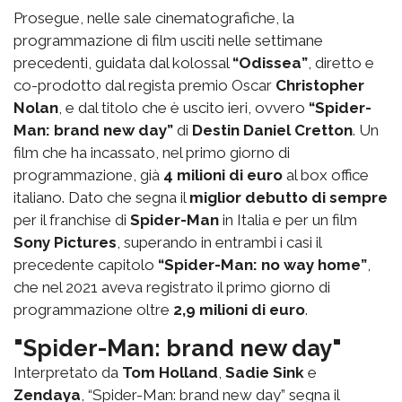
Prosegue, nelle sale cinematografiche, la
programmazione di film usciti nelle settimane
precedenti, guidata dal kolossal
“Odissea”
, diretto e
co-prodotto dal regista premio Oscar
Christopher
Nolan
, e dal titolo che è uscito ieri, ovvero
“Spider-
Man: brand new day”
di
Destin Daniel Cretton
. Un
film che ha incassato, nel primo giorno di
programmazione, già
4 milioni di euro
al box office
italiano. Dato che segna il
miglior debutto di sempre
per il franchise di
Spider-Man
in Italia e per un film
Sony Pictures
, superando in entrambi i casi il
precedente capitolo
“Spider-Man: no way home”
,
che nel 2021 aveva registrato il primo giorno di
programmazione oltre
2,9 milioni di euro
.
"Spider-Man: brand new day"
Interpretato da
Tom Holland
,
Sadie Sink
e
Zendaya
, “Spider-Man: brand new day” segna il