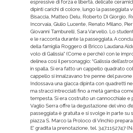
espressive di forza e libertà, delicate ceramich
dipinti carichi di colore, lungo la passeggiat
Bisaccia, Matteo Delu, Roberto Di Giorgio, R
Incorvaia, Giulio Lucente, Renato Milano, Pi
Giovanni Tamburelli, Sara Varvello. Lo studen
e le racconta durante la passeggiata. A conclu
della famiglia Roggero di Bricco Laudana Aldo
volo di Galissia” (Come e perché) con le impro
delinea così il personaggio: “Galissia dell’as
in spalla. Si era fatto un cappello quadrato c
cappello si innalzavano tre penne del pavone s
Indossava una giacca dipinta con quadretti ne
ma stracci intrecciati fino a metà gamba come c
tempesta. Si era costruito un cannocchiale e p
Vaglio Serra offre la degustazione del vino d
passeggiata è gratuita e si svolge in parte su s
piazza S. Marco la Proloco di Vinchio prepara 
E’ gradita la prenotazione, tel. 347.1152747 (N