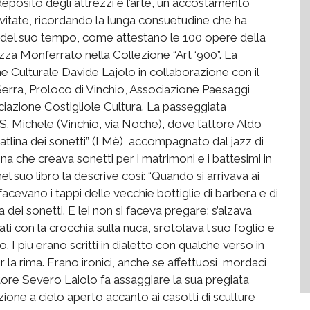
l deposito degli attrezzi e l’arte, un accostamento
e vitate, ricordando la lunga consuetudine che ha
sti del suo tempo, come attestano le 100 opere della
za Monferrato nella Collezione “Art ‘900”. La
e Culturale Davide Lajolo in collaborazione con il
Serra, Proloco di Vinchio, Associazione Paesaggi
iazione Costigliole Cultura. La passeggiata
i S. Michele (Vinchio, via Noche), dove l’attore Aldo
tlina dei sonetti” (I Mè), accompagnato dal jazz di
na che creava sonetti per i matrimoni e i battesimi in
 suo libro la descrive così: “Quando si arrivava ai
facevano i tappi delle vecchie bottiglie di barbera e di
dei sonetti. E lei non si faceva pregare: s’alzava
tirati con la crocchia sulla nuca, srotolava l suo foglio e
I più erano scritti in dialetto con qualche verso in
 la rima. Erano ironici, anche se affettuosi, mordaci,
tore Severo Laiolo fa assaggiare la sua pregiata
izione a cielo aperto accanto ai casotti di sculture