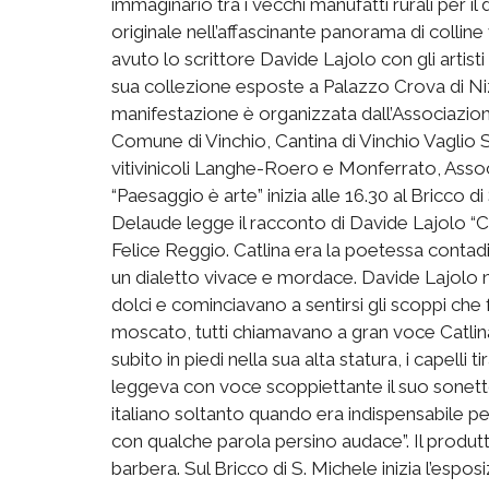
immaginario tra i vecchi manufatti rurali per i
originale nell’affascinante panorama di collin
avuto lo scrittore Davide Lajolo con gli arti
sua collezione esposte a Palazzo Crova di Niz
manifestazione è organizzata dall’Associazion
Comune di Vinchio, Cantina di Vinchio Vaglio 
vitivinicoli Langhe-Roero e Monferrato, Assoc
“Paesaggio è arte” inizia alle 16.30 al Bricco d
Delaude legge il racconto di Davide Lajolo “Ca
Felice Reggio. Catlina era la poetessa contadi
un dialetto vivace e mordace. Davide Lajolo nel
dolci e cominciavano a sentirsi gli scoppi che 
moscato, tutti chiamavano a gran voce Catlina 
subito in piedi nella sua alta statura, i capelli 
leggeva con voce scoppiettante il suo sonetto. 
italiano soltanto quando era indispensabile per
con qualche parola persino audace”. Il produt
barbera. Sul Bricco di S. Michele inizia l’espos