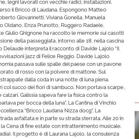
e, legni lavorati con vecchie radici, installazioni,
a verso il Bricco di Laudana. Espongono Matteo
oberto Giovannetti, Viviana Gonella, Manuela
ero Oldano, Enza Prunotto, Ruggero Radaele,
te Giulio Ghignone ha raccolto le memorie sui casotti
sione della passeggiata, intorno alle 18, nella cascina
 Delaude interpreta il racconto di Davide Lajolo “Il
vvisazioni jazz di Felice Reggio. Davide Lajolo
tronomia passava sulle spalle del paese con un pavone
olorato di rosso con la polvere di mattone. Sul
trappate dalla coda in una notte di luna piena.
ri col succo dei fiori di sambuco. Non portava scarpe,
alzari. Galissia sapeva fare la fisica contro la
arlava per bocca della luna”. La Cantina di Vinchio
’eccellenza “Bricco Laudana Nizza docg”. La
trada asfaltata e in parte su strada sterrata. Alle 20 in
la Cena di fine estate con intrattenimento musicale.
adia). Il progetto è di Laurana Lajolo, la consulenza