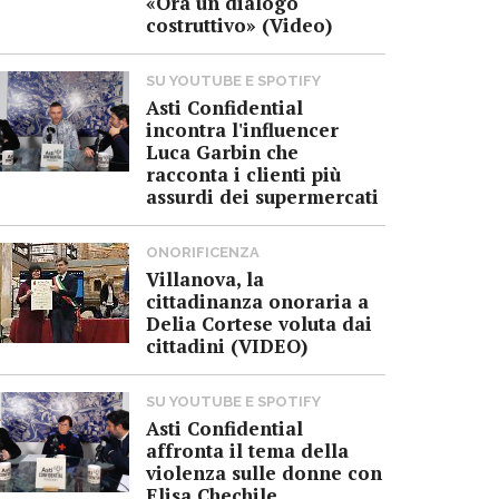
«Ora un dialogo
costruttivo» (Video)
SU YOUTUBE E SPOTIFY
Asti Confidential
incontra l'influencer
Luca Garbin che
racconta i clienti più
assurdi dei supermercati
ONORIFICENZA
Villanova, la
cittadinanza onoraria a
Delia Cortese voluta dai
cittadini (VIDEO)
SU YOUTUBE E SPOTIFY
Asti Confidential
affronta il tema della
violenza sulle donne con
Elisa Chechile