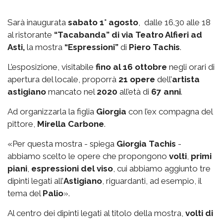
Sarà inaugurata
sabato 1° agosto
, dalle 16.30 alle 18
al ristorante
“Tacabanda” di via Teatro Alfieri ad
Asti,
la mostra
“Espressioni”
di
Piero Tachis
.
L’esposizione, visitabile
fino al 16 ottobre
negli orari di
apertura del locale, proporrà
21 opere
dell’
artista
astigiano
mancato nel
2020
all’età di
67 anni
.
Ad organizzarla la figlia
Giorgia
con l’ex compagna del
pittore,
Mirella Carbone
.
«Per questa mostra - spiega
Giorgia Tachis
-
abbiamo scelto le opere che propongono
volti
,
primi
piani
,
espressioni del viso
, cui abbiamo aggiunto tre
dipinti legati all’
Astigiano
, riguardanti, ad esempio, il
tema del
Palio
».
Al centro dei dipinti legati al titolo della mostra,
volti di