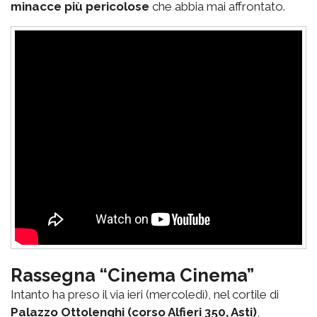
minacce più pericolose
che abbia mai affrontato.
Rassegna “Cinema Cinema”
Intanto ha preso il via ieri (mercoledì), nel cortile di
Palazzo Ottolenghi (corso Alfieri 350, Asti)
,