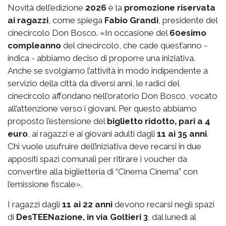
Novità dell’edizione
2026
è la
promozione riservata
ai ragazzi
, come spiega
Fabio Grandi
, presidente del
cinecircolo Don Bosco. «In occasione del
60esimo
compleanno
del cinecircolo, che cade quest’anno -
indica - abbiamo deciso di proporre una iniziativa.
Anche se svolgiamo l’attività in modo indipendente a
servizio della città da diversi anni, le radici del
cinecircolo affondano nell’oratorio Don Bosco, vocato
all’attenzione verso i giovani. Per questo abbiamo
proposto l’estensione del
biglietto ridotto, pari a 4
euro
, ai ragazzi e ai giovani adulti dagli
11 ai 35 anni
.
Chi vuole usufruire dell’iniziativa deve recarsi in due
appositi spazi comunali per ritirare i voucher da
convertire alla biglietteria di “Cinema Cinema” con
l’emissione fiscale».
I ragazzi dagli
11 ai 22 anni
devono recarsi negli spazi
di
DesTEENazione, in via Goltieri 3
, dal lunedì al