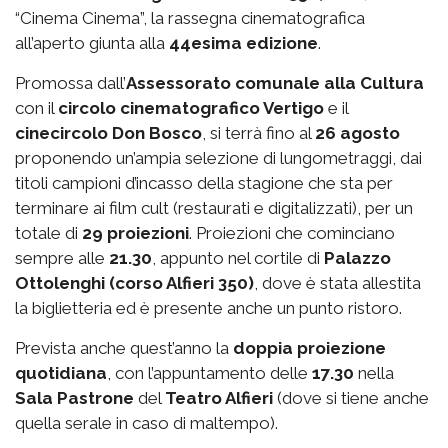
“Cinema Cinema”, la rassegna cinematografica
all’aperto giunta alla
44esima edizione
.
Promossa dall’
Assessorato comunale alla Cultura
con il
circolo cinematografico Vertigo
e il
cinecircolo Don Bosco
, si terrà fino al
26 agosto
proponendo un’ampia selezione di lungometraggi, dai
titoli campioni d’incasso della stagione che sta per
terminare ai film cult (restaurati e digitalizzati), per un
totale di
29 proiezioni
. Proiezioni che cominciano
sempre alle
21.30
, appunto nel cortile di
Palazzo
Ottolenghi (corso Alfieri 350)
, dove è stata allestita
la biglietteria ed è presente anche un punto ristoro.
Prevista anche quest’anno la
doppia proiezione
quotidiana
, con l’appuntamento delle
17.30
nella
Sala Pastrone
del
Teatro Alfieri
(dove si tiene anche
quella serale in caso di maltempo).