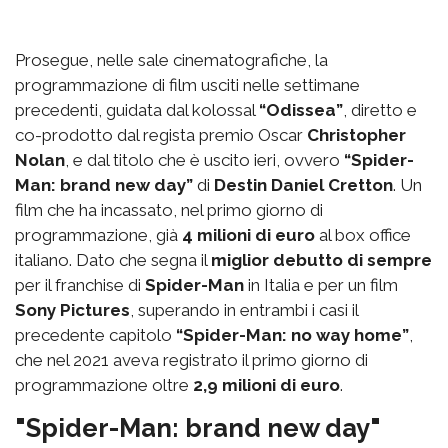
Prosegue, nelle sale cinematografiche, la
programmazione di film usciti nelle settimane
precedenti, guidata dal kolossal
“Odissea”
, diretto e
co-prodotto dal regista premio Oscar
Christopher
Nolan
, e dal titolo che è uscito ieri, ovvero
“Spider-
Man: brand new day”
di
Destin Daniel Cretton
. Un
film che ha incassato, nel primo giorno di
programmazione, già
4 milioni di euro
al box office
italiano. Dato che segna il
miglior debutto di sempre
per il franchise di
Spider-Man
in Italia e per un film
Sony Pictures
, superando in entrambi i casi il
precedente capitolo
“Spider-Man: no way home”
,
che nel 2021 aveva registrato il primo giorno di
programmazione oltre
2,9 milioni di euro
.
"Spider-Man: brand new day"