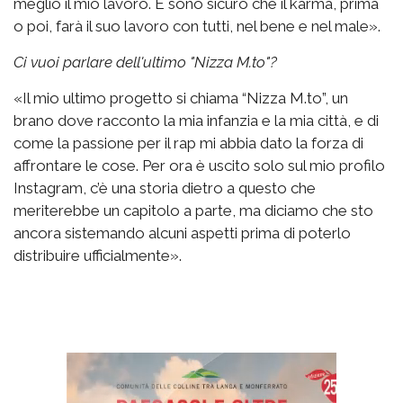
meglio il mio lavoro. E sono sicuro che il karma, prima
o poi, farà il suo lavoro con tutti, nel bene e nel male».
Ci vuoi parlare dell'ultimo "Nizza M.to"?
«Il mio ultimo progetto si chiama “Nizza M.to”, un
brano dove racconto la mia infanzia e la mia città, e di
come la passione per il rap mi abbia dato la forza di
affrontare le cose. Per ora è uscito solo sul mio profilo
Instagram, c’è una storia dietro a questo che
meriterebbe un capitolo a parte, ma diciamo che sto
ancora sistemando alcuni aspetti prima di poterlo
distribuire ufficialmente».