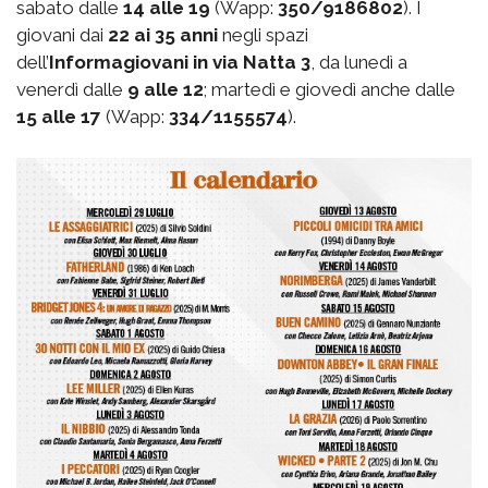
sabato dalle
14 alle 19
(Wapp:
350/9186802
). I
giovani dai
22 ai 35 anni
negli spazi
dell’
Informagiovani in via Natta 3
, da lunedì a
venerdì dalle
9 alle 12
; martedì e giovedì anche dalle
15 alle 17
(Wapp:
334/1155574
).