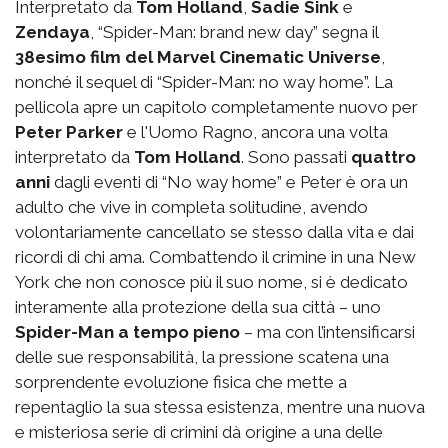
Interpretato da
Tom Holland
,
Sadie Sink
e
Zendaya
, “Spider-Man: brand new day” segna il
38esimo film del Marvel Cinematic Universe
,
nonché il sequel di “Spider-Man: no way home”. La
pellicola apre un capitolo completamente nuovo per
Peter Parker
e l'Uomo Ragno, ancora una volta
interpretato da
Tom Holland
. Sono passati
quattro
anni
dagli eventi di “No way home” e Peter è ora un
adulto che vive in completa solitudine, avendo
volontariamente cancellato se stesso dalla vita e dai
ricordi di chi ama. Combattendo il crimine in una New
York che non conosce più il suo nome, si è dedicato
interamente alla protezione della sua città – uno
Spider-Man a tempo pieno
– ma con l’intensificarsi
delle sue responsabilità, la pressione scatena una
sorprendente evoluzione fisica che mette a
repentaglio la sua stessa esistenza, mentre una nuova
e misteriosa serie di crimini dà origine a una delle