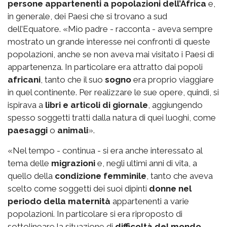
persone appartenenti a popolazioni dell’Africa
e,
in generale, dei Paesi che si trovano a sud
dell’Equatore. «Mio padre - racconta - aveva sempre
mostrato un grande interesse nei confronti di queste
popolazioni, anche se non aveva mai visitato i Paesi di
appartenenza. In particolare era attratto dai popoli
africani
, tanto che il suo
sogno
era proprio viaggiare
in quel continente. Per realizzare le sue opere, quindi, si
ispirava a
libri e articoli di giornale
, aggiungendo
spesso soggetti tratti dalla natura di quei luoghi, come
paesaggi
o
animali
».
«Nel tempo - continua - si era anche interessato al
tema delle
migrazioni
e, negli ultimi anni di vita, a
quello della
condizione femminile
, tanto che aveva
scelto come soggetti dei suoi dipinti
donne nel
periodo della maternità
appartenenti a varie
popolazioni. In particolare si era riproposto di
sottolineare la situazione di
difficoltà del mondo