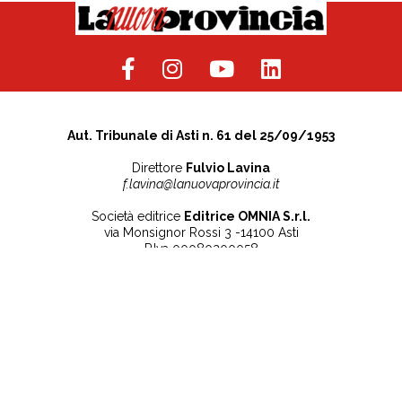
Aut. Tribunale di Asti n. 61 del 25/09/1953
Direttore
Fulvio Lavina
f.lavina@lanuovaprovincia.it
Società editrice
Editrice OMNIA S.r.l.
via Monsignor Rossi 3 -14100 Asti
P.Iva 00080200058
Contatti
Note legali
Tel:
+39 0141 532186
Privacy Policy
info@lanuovaprovincia.it
Cookie Policy
segreteria@lanuovaprovincia.it
Dichiarazione di