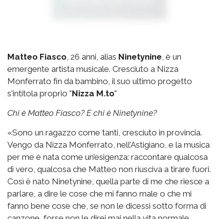
Matteo Fiasco
, 26 anni, alias
Ninetynine
, è un
emergente artista musicale. Cresciuto a Nizza
Monferrato fin da bambino, il suo ultimo progetto
s'intitola proprio "
Nizza M.to
"
Chi è Matteo Fiasco? E chi è Ninetynine?
«Sono un ragazzo come tanti, cresciuto in provincia.
Vengo da Nizza Monferrato, nell’Astigiano, e la musica
per me è nata come un’esigenza: raccontare qualcosa
di vero, qualcosa che Matteo non riusciva a tirare fuori.
Così è nato Ninetynine, quella parte di me che riesce a
parlare, a dire le cose che mi fanno male o che mi
fanno bene cose che, se non le dicessi sotto forma di
canzone, forse non le direi mai nella vita normale.