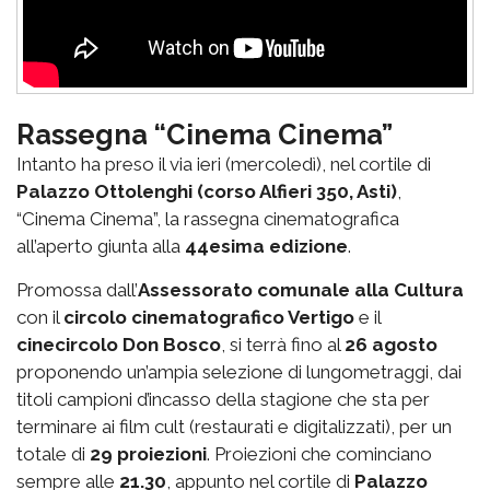
Rassegna “Cinema Cinema”
Intanto ha preso il via ieri (mercoledì), nel cortile di
Palazzo Ottolenghi (corso Alfieri 350, Asti)
,
“Cinema Cinema”, la rassegna cinematografica
all’aperto giunta alla
44esima edizione
.
Promossa dall’
Assessorato comunale alla Cultura
con il
circolo cinematografico Vertigo
e il
cinecircolo Don Bosco
, si terrà fino al
26 agosto
proponendo un’ampia selezione di lungometraggi, dai
titoli campioni d’incasso della stagione che sta per
terminare ai film cult (restaurati e digitalizzati), per un
totale di
29 proiezioni
. Proiezioni che cominciano
sempre alle
21.30
, appunto nel cortile di
Palazzo