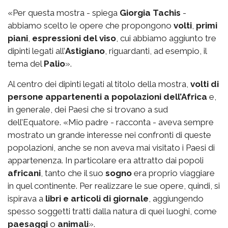
«Per questa mostra - spiega
Giorgia Tachis
-
abbiamo scelto le opere che propongono
volti
,
primi
piani
,
espressioni del viso
, cui abbiamo aggiunto tre
dipinti legati all’
Astigiano
, riguardanti, ad esempio, il
tema del
Palio
».
Al centro dei dipinti legati al titolo della mostra,
volti di
persone appartenenti a popolazioni dell’Africa
e,
in generale, dei Paesi che si trovano a sud
dell’Equatore. «Mio padre - racconta - aveva sempre
mostrato un grande interesse nei confronti di queste
popolazioni, anche se non aveva mai visitato i Paesi di
appartenenza. In particolare era attratto dai popoli
africani
, tanto che il suo
sogno
era proprio viaggiare
in quel continente. Per realizzare le sue opere, quindi, si
ispirava a
libri e articoli di giornale
, aggiungendo
spesso soggetti tratti dalla natura di quei luoghi, come
paesaggi
o
animali
».