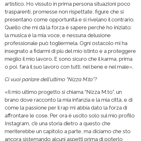
artistico. Ho vissuto in prima persona situazioni poco
trasparenti, promesse non rispettate, figure che si
presentano come opportunità e si rivelano il contrario.
Quello che mi dà la forza è sapere perché ho iniziato:
la musica è la mia voce, e nessuna delusione
professionale può togliermela. Ogni ostacolo mi ha
insegnato a fidarmi di più del mio istinto e a proteggere
meglio il mio lavoro. E sono sicuro che il karma, prima
o poi, farà il suo lavoro con tutti, nel bene e nel male».
Ci vuoi parlare dell'ultimo "Nizza M.to"?
«Il mio ultimo progetto si chiama “Nizza M.to”, un
brano dove racconto la mia infanzia e la mia città, e di
come la passione per il rap mi abbia dato la forza di
affrontare le cose. Per ora è uscito solo sul mio profilo
Instagram, c’è una storia dietro a questo che
meriterebbe un capitolo a parte, ma diciamo che sto
ancora sistemando alcuni aspetti prima di poterlo