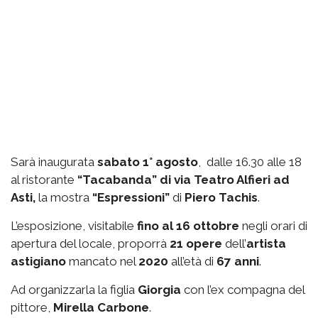
Sarà inaugurata
sabato 1° agosto
, dalle 16.30 alle 18
al ristorante
“Tacabanda” di via Teatro Alfieri ad
Asti,
la mostra
“Espressioni”
di
Piero Tachis
.
L’esposizione, visitabile
fino al 16 ottobre
negli orari di
apertura del locale, proporrà
21 opere
dell’
artista
astigiano
mancato nel
2020
all’età di
67 anni
.
Ad organizzarla la figlia
Giorgia
con l’ex compagna del
pittore,
Mirella Carbone
.