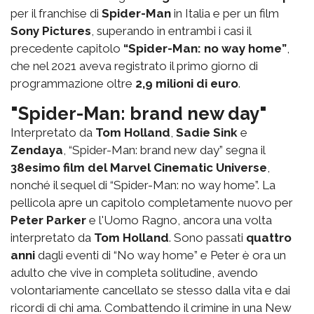
per il franchise di
Spider-Man
in Italia e per un film
Sony Pictures
, superando in entrambi i casi il
precedente capitolo
“Spider-Man: no way home”
,
che nel 2021 aveva registrato il primo giorno di
programmazione oltre
2,9 milioni di euro
.
"Spider-Man: brand new day"
Interpretato da
Tom Holland
,
Sadie Sink
e
Zendaya
, “Spider-Man: brand new day” segna il
38esimo film del Marvel Cinematic Universe
,
nonché il sequel di “Spider-Man: no way home”. La
pellicola apre un capitolo completamente nuovo per
Peter Parker
e l'Uomo Ragno, ancora una volta
interpretato da
Tom Holland
. Sono passati
quattro
anni
dagli eventi di “No way home” e Peter è ora un
adulto che vive in completa solitudine, avendo
volontariamente cancellato se stesso dalla vita e dai
ricordi di chi ama. Combattendo il crimine in una New