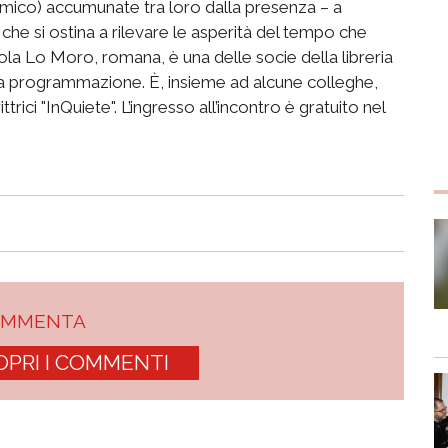
ico) accumunate tra loro dalla presenza – a
che si ostina a rilevare le asperità del tempo che
. Viola Lo Moro, romana, è una delle socie della libreria
la programmazione. È, insieme ad alcune colleghe,
ttrici "InQuiete". L’ingresso all’incontro è gratuito nel
OMMENTA
OPRI I COMMENTI