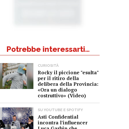
Potrebbe interessarti...
CURIOSITÀ
Rocky il piccione "esulta"
per il ritiro della
delibera della Provincia:
«Ora un dialogo
costruttivo» (Video)
SU YOUTUBE E SPOTIFY
Asti Confidential
incontra l'influencer
Luca Garbin che