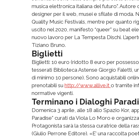
musica elettronica italiana del futuro". Autore
designer per il web, musei e sfilate di moda. Nel
Quality Music Festivals, mentre per quanto rig
uscito nel 2020, manifesto “queer” su beat elett
nuovo lavoro per La Tempesta Dischi. L’apertura
Tiziano Bruno.
Biglietti
Biglietti: 10 euro (ridotto 8 euro per possesso
tesserati Biblioteca Astense Giorgio Faletti, 
di minimo 10 persone). Sono acquistabili onli
prenotabili su
http://www.allive.it
o tramite i
normative vigenti.
Terminano i Dialoghi Parad
Domenica 3 aprile, alle 18 allo Spazio Kor, a
Paradise” curati da Viola Lo Moro e organizzat
Protagonista sarà la stessa curatrice della ra
(Giulio Perrone Editore). «E’ una raccolta poe