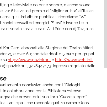
 di jingle televisivi e colonne sonore, è anche sound
 2016 ha vinto il premio di “Miglior artista” all’Italian
uarda gli ultimi album pubblicati, ricordiamo “W”,
ronici sensuali ed energici. "Stasi" è invece il suo
 di serata sarà a cura di Asti Pride con dj Taz, alias
ri Kor Card, abbonati alla Stagione del Teatro Alfieri,
under 25 e over 60; speciale ridotto 5 euro per gruppi
ne su
http://www.spaziokor.it
e
http://www.webtic.it
,
nfo@spaziokor.it, 3278447473. Ingresso regolato dalle
ise
ppuntamento conclusivo anche con i “Dialoghi
i in collaborazione con la Biblioteca Astense.
ssegna che presenterà il suo libro “Cuore allegro”
tica - anticipa - che racconta quattro camere (così