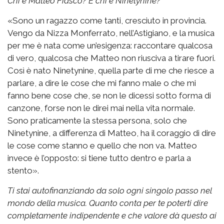
Chi è Matteo Fiasco? E chi è Ninetynine?
«Sono un ragazzo come tanti, cresciuto in provincia.
Vengo da Nizza Monferrato, nell’Astigiano, e la musica
per me è nata come un’esigenza: raccontare qualcosa
di vero, qualcosa che Matteo non riusciva a tirare fuori.
Così è nato Ninetynine, quella parte di me che riesce a
parlare, a dire le cose che mi fanno male o che mi
fanno bene cose che, se non le dicessi sotto forma di
canzone, forse non le direi mai nella vita normale.
Sono praticamente la stessa persona, solo che
Ninetynine, a differenza di Matteo, ha il coraggio di dire
le cose come stanno e quello che non va. Matteo
invece è l’opposto: si tiene tutto dentro e parla a
stento».
Ti stai autofinanziando da solo ogni singolo passo nel
mondo della musica. Quanto conta per te poterti dire
completamente indipendente e che valore dà questo ai