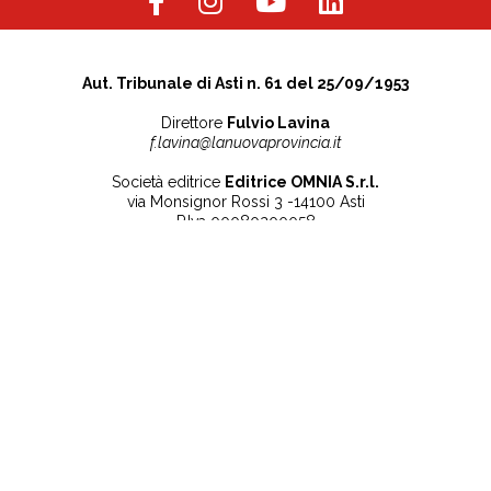
Aut. Tribunale di Asti n. 61 del 25/09/1953
Direttore
Fulvio Lavina
f.lavina@lanuovaprovincia.it
Società editrice
Editrice OMNIA S.r.l.
via Monsignor Rossi 3 -14100 Asti
P.Iva 00080200058
Contatti
Note legali
Tel:
+39 0141 532186
Privacy Policy
info@lanuovaprovincia.it
Cookie Policy
segreteria@lanuovaprovincia.it
Dichiarazione di
sito@lanuovaprovincia.it
accessibilità
Aggiorna le preferenze
sui cookie