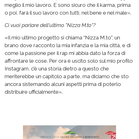
meglio il mio lavoro. E sono sicuro che il karma, prima
o poi, farà il suo lavoro con tutti, nel bene e nel male».
Ci vuoi parlare dell'ultimo "Nizza M.to"?
«Il mio ultimo progetto si chiama “Nizza M.to”, un
brano dove racconto la mia infanzia e la mia città, e di
come la passione per il rap mi abbia dato la forza di
affrontare le cose. Per ora è uscito solo sul mio profilo
Instagram, c’è una storia dietro a questo che
meriterebbe un capitolo a parte, ma diciamo che sto
ancora sistemando alcuni aspetti prima di poterlo
distribuire ufficialmente».