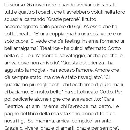
lo scorso 26 novembre, quando avevano incantato
tutti e quattro i coach, che li avrebbero voluti nella loro
squadra, cantando "Grazie perché". Il tutto
accompagnato dalle parole di Gigi D'Alessio che ha
sottolineato: "E' una coppia, ma ha una sola voce e un
solo cuore. Si vede che c'è feeling: insieme formano un
bell'amalgama". "Beatrice - ha quindi affermato Cotto
nella clip - è un'ancora di salvataggio, anche perché lei
arriva dove non arrivo io". "Questa esperienza - ha
aggiunto la moglie - ha riacceso l'amore. Amore che
c'è sempre stato, ma che è stato risvegliato". "Ci
guardiamo più negli occhi, chi tocchiamo di più le mani,
ci baciamo. E' molto bello", ha sottolineato Cotto. Per
poi dedicarle alcune righe che aveva scritto: "Cara
Beatrice, 41 anni insieme: chi l'avrebbe mai detto. Le
pagine del libro della mia vita sono piene di te e dei
nostri figli. Sei mamma, amica, complice, amante.
Grazie di vivere, grazie di amarti, grazie per sempre".