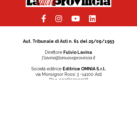
Aut. Tribunale di Asti n. 61 del 25/09/1953
Direttore
Fulvio Lavina
f.lavina@lanuovaprovincia.it
Società editrice
Editrice OMNIA S.r.l.
via Monsignor Rossi 3 -14100 Asti
P.Iva 00080200058
Contatti
Note legali
Tel:
+39 0141 532186
Privacy Policy
info@lanuovaprovincia.it
Cookie Policy
segreteria@lanuovaprovincia.it
Dichiarazione di