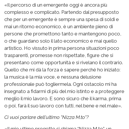
«Il percorso di un emergente oggi è ancora più
complesso e complicato. Partendo dal presupposto
che per un emergente è sempre una spesa di soldi e
mai un ritorno economico, è un ambiente pieno di
persone che promettono tanto e mantengono poco,
o che guardano solo il lato economico e mai quello
artistico. Ho vissuto in prima persona situazioni poco
trasparenti, promesse non rispettate, figure che si
presentano come opportunità e si rivelano il contrario.
Quello che mi dà la forza è sapere perché ho iniziato:
la musica è la mia voce, e nessuna delusione
professionale può togliermela. Ogni ostacolo mi ha
insegnato a fidarmi di più del mio istinto e a proteggere
meglio il mio lavoro. E sono sicuro che il karma, prima
o poi, farà il suo lavoro con tutti, nel bene e nel male».
Ci vuoi parlare dell'ultimo "Nizza M.to"?
«Il mio ultimo progetto si chiama “Nizza M.to”, un