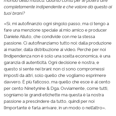
mondo della musica. Quanto conta per te poterti dire
completamente indipendente e che valore dà questo ai
tuoi brani?
«Sì, mi autofinanzio ogni singolo passo, ma ci tengo a
fare una menzione speciale al mio amico e producer
Daniele Alluto, che condivide con me la stessa
passione. Ci autofinanziamo tutto noi: dalla produzione
ai master, dalla distribuzione ai video. Perché per noi
l’indipendenza non è solo una scelta economica, è una
garanzia di autenticità. Ogni decisione è nostra, e
questo si sente nei brani: non ci sono compromessi
imposti da altri, solo quello che vogliamo esprimere
davvero. È più faticoso, ma quello che esce è al cento
per cento Ninetynine & Dga. Ovviamente, come tutti,
sogniamo le grandi etichette ma questa è la nostra
passione a prescindere da tutto, quindi per noi
l’importante è farla arrivare, in un modo o nell’altro».