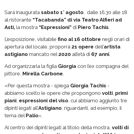
Sarà inaugurata
sabato 1° agosto
, dalle 16.30 alle 18
al ristorante
“Tacabanda” di via Teatro Alfieri ad
Asti,
la mostra
“Espressioni”
di
Piero Tachis
.
L’esposizione, visitabile
fino al 16 ottobre
negli orari di
apertura del locale, proporrà
21 opere
dell’
artista
astigiano
mancato nel
2020
all’età di
67 anni
.
Ad organizzarla la figlia
Giorgia
con l’ex compagna del
pittore,
Mirella Carbone
.
«Per questa mostra - spiega
Giorgia Tachis
-
abbiamo scelto le opere che propongono
volti
,
primi
piani
,
espressioni del viso
, cui abbiamo aggiunto tre
dipinti legati all’
Astigiano
, riguardanti, ad esempio, il
tema del
Palio
».
Al centro dei dipinti legati al titolo della mostra,
volti di