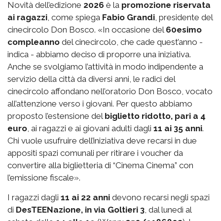
Novità dell’edizione
2026
è la
promozione riservata
ai ragazzi
, come spiega
Fabio Grandi
, presidente del
cinecircolo Don Bosco. «In occasione del
60esimo
compleanno
del cinecircolo, che cade quest’anno -
indica - abbiamo deciso di proporre una iniziativa.
Anche se svolgiamo l’attività in modo indipendente a
servizio della città da diversi anni, le radici del
cinecircolo affondano nell’oratorio Don Bosco, vocato
all’attenzione verso i giovani. Per questo abbiamo
proposto l’estensione del
biglietto ridotto, pari a 4
euro
, ai ragazzi e ai giovani adulti dagli
11 ai 35 anni
.
Chi vuole usufruire dell’iniziativa deve recarsi in due
appositi spazi comunali per ritirare i voucher da
convertire alla biglietteria di “Cinema Cinema” con
l’emissione fiscale».
I ragazzi dagli
11 ai 22 anni
devono recarsi negli spazi
di
DesTEENazione, in via Goltieri 3
, dal lunedì al