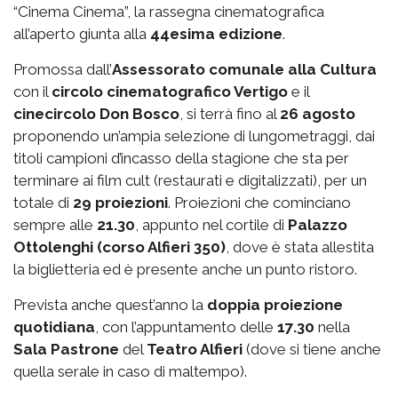
“Cinema Cinema”, la rassegna cinematografica
all’aperto giunta alla
44esima edizione
.
Promossa dall’
Assessorato comunale alla Cultura
con il
circolo cinematografico Vertigo
e il
cinecircolo Don Bosco
, si terrà fino al
26 agosto
proponendo un’ampia selezione di lungometraggi, dai
titoli campioni d’incasso della stagione che sta per
terminare ai film cult (restaurati e digitalizzati), per un
totale di
29 proiezioni
. Proiezioni che cominciano
sempre alle
21.30
, appunto nel cortile di
Palazzo
Ottolenghi (corso Alfieri 350)
, dove è stata allestita
la biglietteria ed è presente anche un punto ristoro.
Prevista anche quest’anno la
doppia proiezione
quotidiana
, con l’appuntamento delle
17.30
nella
Sala Pastrone
del
Teatro Alfieri
(dove si tiene anche
quella serale in caso di maltempo).