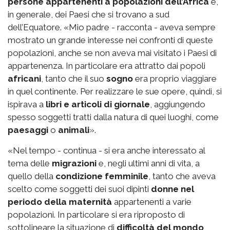
persone appartenenti a popolazioni dell’Africa
e,
in generale, dei Paesi che si trovano a sud
dell’Equatore. «Mio padre - racconta - aveva sempre
mostrato un grande interesse nei confronti di queste
popolazioni, anche se non aveva mai visitato i Paesi di
appartenenza. In particolare era attratto dai popoli
africani
, tanto che il suo
sogno
era proprio viaggiare
in quel continente. Per realizzare le sue opere, quindi, si
ispirava a
libri e articoli di giornale
, aggiungendo
spesso soggetti tratti dalla natura di quei luoghi, come
paesaggi
o
animali
».
«Nel tempo - continua - si era anche interessato al
tema delle
migrazioni
e, negli ultimi anni di vita, a
quello della
condizione femminile
, tanto che aveva
scelto come soggetti dei suoi dipinti
donne nel
periodo della maternità
appartenenti a varie
popolazioni. In particolare si era riproposto di
sottolineare la situazione di
difficoltà del mondo