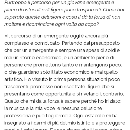
Purtroppo il percorso per un giovane emergente è
pieno di ostacoli e di figure poco trasparenti. Come hai
superato queste delusioni e cosa ti dà la forza di non
mollare e ricominciare ogni volta da capo?
«Il percorso di un emergente oggi è ancora più
complesso e complicato. Partendo dal presupposto
che per un emergente è sempre una spesa di soldi e
mai un ritorno economico, è un ambiente pieno di
persone che promettono tanto e mantengono poco,
o che guardano solo il lato economico e mai quello
artistico. Ho vissuto in prima persona situazioni poco
trasparenti, promesse non rispettate, figure che si
presentano come opportunità e si rivelano il contrario.
Quello che mi dà la forza è sapere perché ho iniziato:
la musica è la mia voce, e nessuna delusione
professionale può togliermela. Ogni ostacolo mi ha
insegnato a fidarmi di più del mio istinto e a proteggere
meglio il mio lavoro. E sono sicuro che il karma, prima