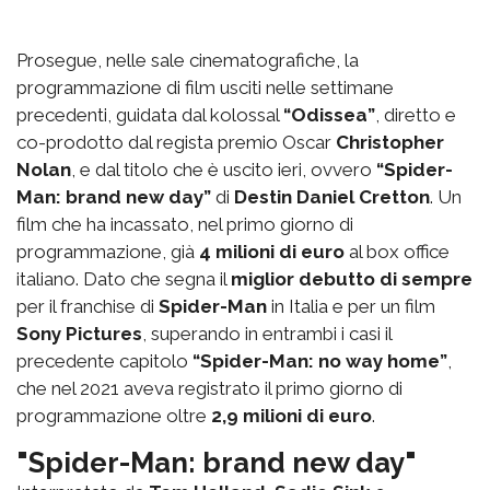
Prosegue, nelle sale cinematografiche, la
programmazione di film usciti nelle settimane
precedenti, guidata dal kolossal
“Odissea”
, diretto e
co-prodotto dal regista premio Oscar
Christopher
Nolan
, e dal titolo che è uscito ieri, ovvero
“Spider-
Man: brand new day”
di
Destin Daniel Cretton
. Un
film che ha incassato, nel primo giorno di
programmazione, già
4 milioni di euro
al box office
italiano. Dato che segna il
miglior debutto di sempre
per il franchise di
Spider-Man
in Italia e per un film
Sony Pictures
, superando in entrambi i casi il
precedente capitolo
“Spider-Man: no way home”
,
che nel 2021 aveva registrato il primo giorno di
programmazione oltre
2,9 milioni di euro
.
"Spider-Man: brand new day"