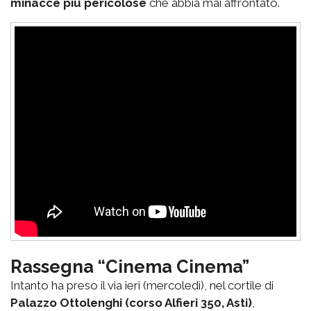
minacce più pericolose
che abbia mai affrontato.
Rassegna “Cinema Cinema”
Intanto ha preso il via ieri (mercoledì), nel cortile di
Palazzo Ottolenghi (corso Alfieri 350, Asti)
,