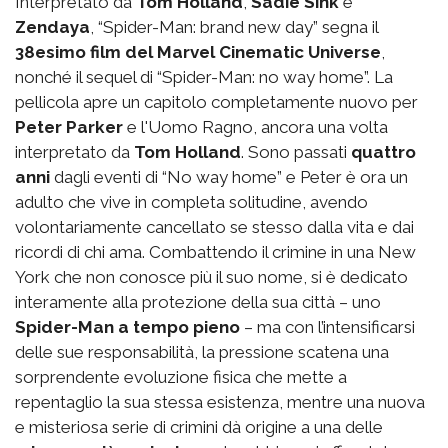
Interpretato da
Tom Holland
,
Sadie Sink
e
Zendaya
, “Spider-Man: brand new day” segna il
38esimo film del Marvel Cinematic Universe
,
nonché il sequel di “Spider-Man: no way home”. La
pellicola apre un capitolo completamente nuovo per
Peter Parker
e l'Uomo Ragno, ancora una volta
interpretato da
Tom Holland
. Sono passati
quattro
anni
dagli eventi di “No way home” e Peter è ora un
adulto che vive in completa solitudine, avendo
volontariamente cancellato se stesso dalla vita e dai
ricordi di chi ama. Combattendo il crimine in una New
York che non conosce più il suo nome, si è dedicato
interamente alla protezione della sua città – uno
Spider-Man a tempo pieno
– ma con l’intensificarsi
delle sue responsabilità, la pressione scatena una
sorprendente evoluzione fisica che mette a
repentaglio la sua stessa esistenza, mentre una nuova
e misteriosa serie di crimini dà origine a una delle