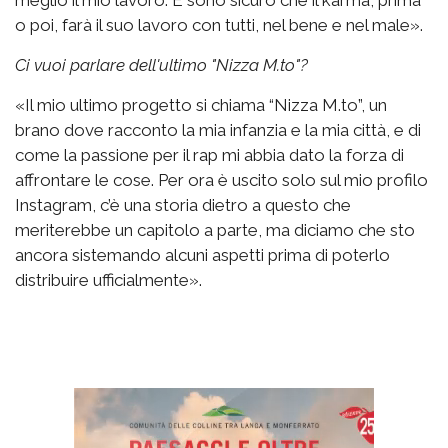
o poi, farà il suo lavoro con tutti, nel bene e nel male».
Ci vuoi parlare dell'ultimo "Nizza M.to"?
«Il mio ultimo progetto si chiama “Nizza M.to”, un
brano dove racconto la mia infanzia e la mia città, e di
come la passione per il rap mi abbia dato la forza di
affrontare le cose. Per ora è uscito solo sul mio profilo
Instagram, c’è una storia dietro a questo che
meriterebbe un capitolo a parte, ma diciamo che sto
ancora sistemando alcuni aspetti prima di poterlo
distribuire ufficialmente».