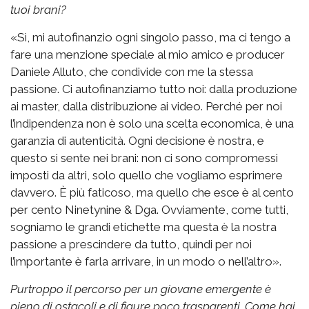
tuoi brani?
«Sì, mi autofinanzio ogni singolo passo, ma ci tengo a
fare una menzione speciale al mio amico e producer
Daniele Alluto, che condivide con me la stessa
passione. Ci autofinanziamo tutto noi: dalla produzione
ai master, dalla distribuzione ai video. Perché per noi
l’indipendenza non è solo una scelta economica, è una
garanzia di autenticità. Ogni decisione è nostra, e
questo si sente nei brani: non ci sono compromessi
imposti da altri, solo quello che vogliamo esprimere
davvero. È più faticoso, ma quello che esce è al cento
per cento Ninetynine & Dga. Ovviamente, come tutti,
sogniamo le grandi etichette ma questa è la nostra
passione a prescindere da tutto, quindi per noi
l’importante è farla arrivare, in un modo o nell’altro».
Purtroppo il percorso per un giovane emergente è
pieno di ostacoli e di figure poco trasparenti. Come hai