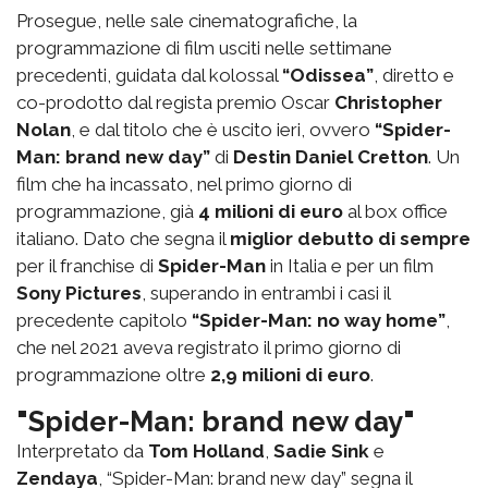
Prosegue, nelle sale cinematografiche, la
programmazione di film usciti nelle settimane
precedenti, guidata dal kolossal
“Odissea”
, diretto e
co-prodotto dal regista premio Oscar
Christopher
Nolan
, e dal titolo che è uscito ieri, ovvero
“Spider-
Man: brand new day”
di
Destin Daniel Cretton
. Un
film che ha incassato, nel primo giorno di
programmazione, già
4 milioni di euro
al box office
italiano. Dato che segna il
miglior debutto di sempre
per il franchise di
Spider-Man
in Italia e per un film
Sony Pictures
, superando in entrambi i casi il
precedente capitolo
“Spider-Man: no way home”
,
che nel 2021 aveva registrato il primo giorno di
programmazione oltre
2,9 milioni di euro
.
"Spider-Man: brand new day"
Interpretato da
Tom Holland
,
Sadie Sink
e
Zendaya
, “Spider-Man: brand new day” segna il