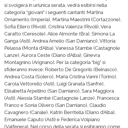
si svolgerà in un’unica serata, vedrà esibirsi nella
categoria “giovani” i seguenti cantanti: Martina
Ornamento (Imperia), Martina Maestrini (Cortazzone),
Sofia Ellero (Rivoli), Cristina Valenza (Rivoli), Vera
Caratto (Ceresole), Alice Almonte (Bra), Simona La
Ganga (Asti), Andrea Amelio (San Damiano), Vittoria
Pelassa (Montà d’Alba), Vanessa Stambè (Castagnole
Lanze), Aurora Ceste (Diano d’Alba), Ginevra
Montagnino (Arignano). Per la categoria “big” si
sfideranno invece: Roberto De Gregoriis (Beinasco),
Andrea Costa (Solero), Maria Cristina Vanni (Torino),
Carola Vettorello (Asti), Luigi Granata (Sanfrè),
Elisabetta Arpellino (San Damiano), Sara Maggiora
(Asti), Alessia Stambè (Castagnole Lanze), Francesca
Franco e Sonia Olivero (San Damiano), Claudio
Cavagnero (Canale), Katrin Berritella (Diano d’Alba),
Emanuele Caputo (Asti) e Federica Volpiano
(Valfenera). Nel corso della serata si esibiranno come