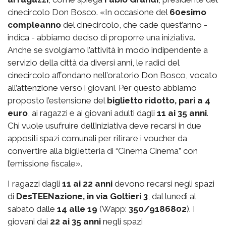
cinecircolo Don Bosco. «In occasione del
60esimo
compleanno
del cinecircolo, che cade quest’anno -
indica - abbiamo deciso di proporre una iniziativa.
Anche se svolgiamo l’attività in modo indipendente a
servizio della città da diversi anni, le radici del
cinecircolo affondano nell’oratorio Don Bosco, vocato
all’attenzione verso i giovani. Per questo abbiamo
proposto l’estensione del
biglietto ridotto, pari a 4
euro
, ai ragazzi e ai giovani adulti dagli
11 ai 35 anni
.
Chi vuole usufruire dell’iniziativa deve recarsi in due
appositi spazi comunali per ritirare i voucher da
convertire alla biglietteria di “Cinema Cinema” con
l’emissione fiscale».
I ragazzi dagli
11 ai 22 anni
devono recarsi negli spazi
di
DesTEENazione, in via Goltieri 3
, dal lunedì al
sabato dalle
14 alle 19
(Wapp:
350/9186802
). I
giovani dai
22 ai 35 anni
negli spazi