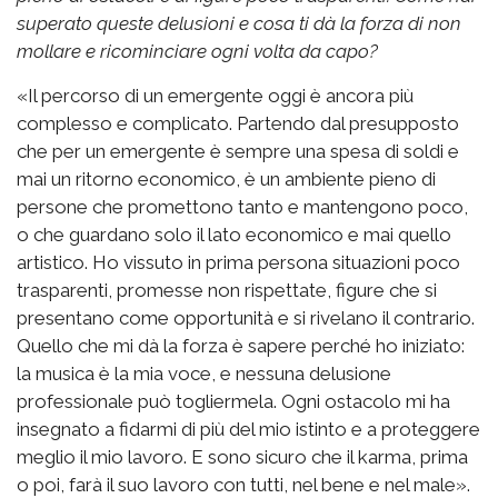
superato queste delusioni e cosa ti dà la forza di non
mollare e ricominciare ogni volta da capo?
«Il percorso di un emergente oggi è ancora più
complesso e complicato. Partendo dal presupposto
che per un emergente è sempre una spesa di soldi e
mai un ritorno economico, è un ambiente pieno di
persone che promettono tanto e mantengono poco,
o che guardano solo il lato economico e mai quello
artistico. Ho vissuto in prima persona situazioni poco
trasparenti, promesse non rispettate, figure che si
presentano come opportunità e si rivelano il contrario.
Quello che mi dà la forza è sapere perché ho iniziato:
la musica è la mia voce, e nessuna delusione
professionale può togliermela. Ogni ostacolo mi ha
insegnato a fidarmi di più del mio istinto e a proteggere
meglio il mio lavoro. E sono sicuro che il karma, prima
o poi, farà il suo lavoro con tutti, nel bene e nel male».