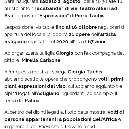
Sarà inaugurata
sabato 1° agosto
, dalle 16.30 alle 18
al ristorante
“Tacabanda” di via Teatro Alfieri ad
Asti,
la mostra
“Espressioni”
di
Piero Tachis
.
L’esposizione, visitabile
fino al 16 ottobre
negli orari di
apertura del locale, proporrà
21 opere
dell’
artista
astigiano
mancato nel
2020
all’età di
67 anni
.
Ad organizzarla la figlia
Giorgia
con l’ex compagna del
pittore,
Mirella Carbone
.
«Per questa mostra - spiega
Giorgia Tachis
-
abbiamo scelto le opere che propongono
volti
,
primi
piani
,
espressioni del viso
, cui abbiamo aggiunto tre
dipinti legati all’
Astigiano
, riguardanti, ad esempio, il
tema del
Palio
».
Al centro dei dipinti legati al titolo della mostra,
volti di
persone appartenenti a popolazioni dell’Africa
e,
in generale, dei Paesi che si trovano a sud