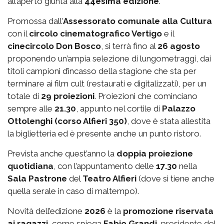
all’aperto giunta alla
44esima edizione
.
Promossa dall’
Assessorato comunale alla Cultura
con il
circolo cinematografico Vertigo
e il
cinecircolo Don Bosco
, si terrà fino al
26 agosto
proponendo un’ampia selezione di lungometraggi, dai
titoli campioni d’incasso della stagione che sta per
terminare ai film cult (restaurati e digitalizzati), per un
totale di
29 proiezioni
. Proiezioni che cominciano
sempre alle
21.30
, appunto nel cortile di
Palazzo
Ottolenghi (corso Alfieri 350)
, dove è stata allestita
la biglietteria ed è presente anche un punto ristoro.
Prevista anche quest’anno la
doppia proiezione
quotidiana
, con l’appuntamento delle
17.30
nella
Sala Pastrone
del
Teatro Alfieri
(dove si tiene anche
quella serale in caso di maltempo).
Novità dell’edizione
2026
è la
promozione riservata
ai ragazzi
, come spiega
Fabio Grandi
, presidente del