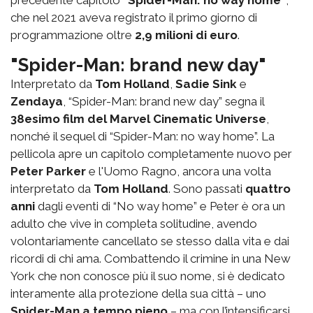
che nel 2021 aveva registrato il primo giorno di
programmazione oltre
2,9 milioni di euro
.
"Spider-Man: brand new day"
Interpretato da
Tom Holland
,
Sadie Sink
e
Zendaya
, “Spider-Man: brand new day” segna il
38esimo film del Marvel Cinematic Universe
,
nonché il sequel di “Spider-Man: no way home”. La
pellicola apre un capitolo completamente nuovo per
Peter Parker
e l'Uomo Ragno, ancora una volta
interpretato da
Tom Holland
. Sono passati
quattro
anni
dagli eventi di “No way home” e Peter è ora un
adulto che vive in completa solitudine, avendo
volontariamente cancellato se stesso dalla vita e dai
ricordi di chi ama. Combattendo il crimine in una New
York che non conosce più il suo nome, si è dedicato
interamente alla protezione della sua città – uno
Spider-Man a tempo pieno
– ma con l’intensificarsi