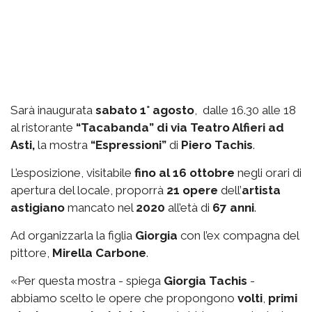
Sarà inaugurata
sabato 1° agosto
, dalle 16.30 alle 18
al ristorante
“Tacabanda” di via Teatro Alfieri ad
Asti,
la mostra
“Espressioni”
di
Piero Tachis
.
L’esposizione, visitabile
fino al 16 ottobre
negli orari di
apertura del locale, proporrà
21 opere
dell’
artista
astigiano
mancato nel
2020
all’età di
67 anni
.
Ad organizzarla la figlia
Giorgia
con l’ex compagna del
pittore,
Mirella Carbone
.
«Per questa mostra - spiega
Giorgia Tachis
-
abbiamo scelto le opere che propongono
volti
,
primi