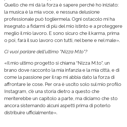
Quello che mi dà la forza è sapere perché ho iniziato:
la musica è la mia voce, e nessuna delusione
professionale può togliermela. Ogni ostacolo mi ha
insegnato a fidarmi di più del mio istinto e a proteggere
meglio il mio lavoro. E sono sicuro che il karma, prima
o poi, farà il suo lavoro con tutti, nel bene e nel male».
Ci vuoi parlare dell'ultimo "Nizza M.to"?
«Il mio ultimo progetto si chiama “Nizza M.to”, un
brano dove racconto la mia infanzia e la mia città, e di
come la passione per il rap mi abbia dato la forza di
affrontare le cose. Per ora è uscito solo sul mio profilo
Instagram, c’è una storia dietro a questo che
meriterebbe un capitolo a parte, ma diciamo che sto
ancora sistemando alcuni aspetti prima di poterlo
distribuire ufficialmente».