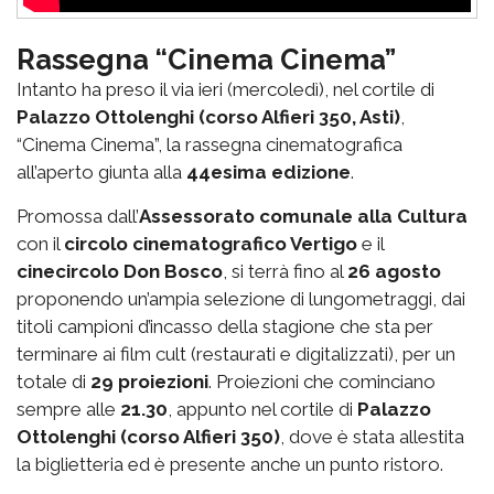
Rassegna “Cinema Cinema”
Intanto ha preso il via ieri (mercoledì), nel cortile di
Palazzo Ottolenghi (corso Alfieri 350, Asti)
,
“Cinema Cinema”, la rassegna cinematografica
all’aperto giunta alla
44esima edizione
.
Promossa dall’
Assessorato comunale alla Cultura
con il
circolo cinematografico Vertigo
e il
cinecircolo Don Bosco
, si terrà fino al
26 agosto
proponendo un’ampia selezione di lungometraggi, dai
titoli campioni d’incasso della stagione che sta per
terminare ai film cult (restaurati e digitalizzati), per un
totale di
29 proiezioni
. Proiezioni che cominciano
sempre alle
21.30
, appunto nel cortile di
Palazzo
Ottolenghi (corso Alfieri 350)
, dove è stata allestita
la biglietteria ed è presente anche un punto ristoro.