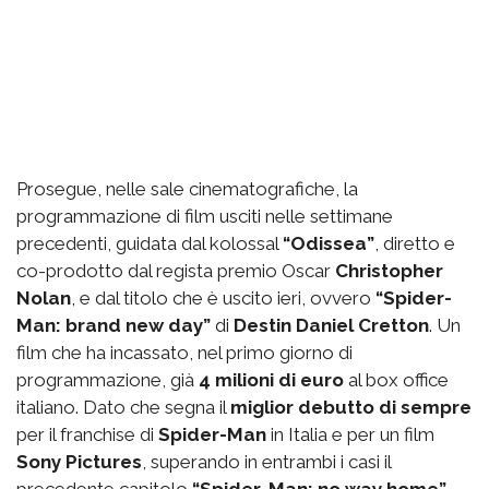
Prosegue, nelle sale cinematografiche, la
programmazione di film usciti nelle settimane
precedenti, guidata dal kolossal
“Odissea”
, diretto e
co-prodotto dal regista premio Oscar
Christopher
Nolan
, e dal titolo che è uscito ieri, ovvero
“Spider-
Man: brand new day”
di
Destin Daniel Cretton
. Un
film che ha incassato, nel primo giorno di
programmazione, già
4 milioni di euro
al box office
italiano. Dato che segna il
miglior debutto di sempre
per il franchise di
Spider-Man
in Italia e per un film
Sony Pictures
, superando in entrambi i casi il
precedente capitolo
“Spider-Man: no way home”
,