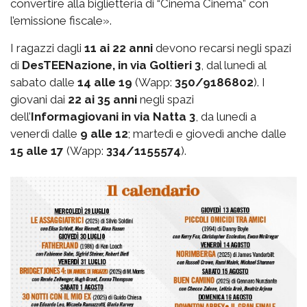
convertire alla biglietteria di “Cinema Cinema” con
l’emissione fiscale».
I ragazzi dagli
11 ai 22 anni
devono recarsi negli spazi
di
DesTEENazione, in via Goltieri 3
, dal lunedì al
sabato dalle
14 alle 19
(Wapp:
350/9186802
). I
giovani dai
22 ai 35 anni
negli spazi
dell’
Informagiovani in via Natta 3
, da lunedì a
venerdì dalle
9 alle 12
; martedì e giovedì anche dalle
15 alle 17
(Wapp:
334/1155574
).