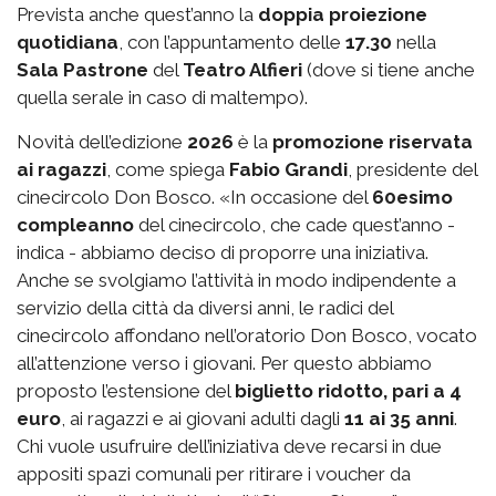
Prevista anche quest’anno la
doppia proiezione
quotidiana
, con l’appuntamento delle
17.30
nella
Sala Pastrone
del
Teatro Alfieri
(dove si tiene anche
quella serale in caso di maltempo).
Novità dell’edizione
2026
è la
promozione riservata
ai ragazzi
, come spiega
Fabio Grandi
, presidente del
cinecircolo Don Bosco. «In occasione del
60esimo
compleanno
del cinecircolo, che cade quest’anno -
indica - abbiamo deciso di proporre una iniziativa.
Anche se svolgiamo l’attività in modo indipendente a
servizio della città da diversi anni, le radici del
cinecircolo affondano nell’oratorio Don Bosco, vocato
all’attenzione verso i giovani. Per questo abbiamo
proposto l’estensione del
biglietto ridotto, pari a 4
euro
, ai ragazzi e ai giovani adulti dagli
11 ai 35 anni
.
Chi vuole usufruire dell’iniziativa deve recarsi in due
appositi spazi comunali per ritirare i voucher da