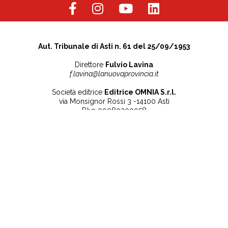
Aut. Tribunale di Asti n. 61 del 25/09/1953
Direttore
Fulvio Lavina
f.lavina@lanuovaprovincia.it
Società editrice
Editrice OMNIA S.r.l.
via Monsignor Rossi 3 -14100 Asti
P.Iva 00080200058
Contatti
Note legali
Tel:
+39 0141 532186
Privacy Policy
info@lanuovaprovincia.it
Cookie Policy
segreteria@lanuovaprovincia.it
Dichiarazione di
sito@lanuovaprovincia.it
accessibilità
Aggiorna le preferenze