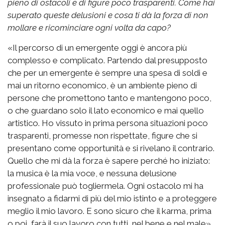
pieno di ostacoli e di figure poco trasparenti. Come hai
superato queste delusioni e cosa ti dà la forza di non
mollare e ricominciare ogni volta da capo?
«Il percorso di un emergente oggi è ancora più
complesso e complicato. Partendo dal presupposto
che per un emergente è sempre una spesa di soldi e
mai un ritorno economico, è un ambiente pieno di
persone che promettono tanto e mantengono poco,
o che guardano solo il lato economico e mai quello
artistico. Ho vissuto in prima persona situazioni poco
trasparenti, promesse non rispettate, figure che si
presentano come opportunità e si rivelano il contrario.
Quello che mi dà la forza è sapere perché ho iniziato:
la musica è la mia voce, e nessuna delusione
professionale può togliermela. Ogni ostacolo mi ha
insegnato a fidarmi di più del mio istinto e a proteggere
meglio il mio lavoro. E sono sicuro che il karma, prima
o poi, farà il suo lavoro con tutti, nel bene e nel male».