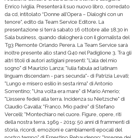
Enrico Iviglia. Presenterà il suo nuovo libro, corredato
da cd, intitolato “Donne all’Opera – Dialoghi con un
tenore”, edito da Team Service Editore. La
presentazione si terrà sabato 16 ottobre alle 18.30 in
Sala business, quando dialogherà con il giornalista del
Tg3 Piemonte Orlando Perera. La Team Service sarà
inoltre presente allo stand Q40 nel Padiglione 3. Tra gli
altri titoli di autori astigiani presenti: "L'ala del mio
sogno" di Maurizio Lanza; "Iulia fabula ad latinam
linguam discendam - pars secunda"- di Patrizia Levati;
"Lungo e misero esilio in sesta rima" di Antonio
Sorrentino; "Una volta era mare" di Mario Amerio;
"L'essere fedeli alla terra. Incidenza su Nietzsche" di
Claudio Cavalla; "Franco. Mio padre" di Stefano
Vercelli; "Montechiaro nel cuore. Figure, opere, riti
della nostra terra. 1969 - 2019: 50 anni di frammenti di
storia, ricordi, emozioni e cambiamenti epocali del
nostro tempo" di Ernestino Rebaudengo; "Insegne dei