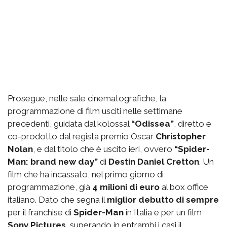
Prosegue, nelle sale cinematografiche, la
programmazione di film usciti nelle settimane
precedenti, guidata dal kolossal
“Odissea”
, diretto e
co-prodotto dal regista premio Oscar
Christopher
Nolan
, e dal titolo che è uscito ieri, ovvero
“Spider-
Man: brand new day”
di
Destin Daniel Cretton
. Un
film che ha incassato, nel primo giorno di
programmazione, già
4 milioni di euro
al box office
italiano. Dato che segna il
miglior debutto di sempre
per il franchise di
Spider-Man
in Italia e per un film
Sony Pictures
, superando in entrambi i casi il