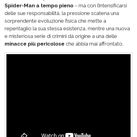
Spider-Man a tempo pieno
– ma con l’intensificarsi
delle sue responsabilità, la pressione scatena una
sorprendente evoluzione fisica che mette a
repentaglio la sua stessa esistenza, mentre una nuova
e misteriosa serie di crimini dà origine a una delle
minacce più pericolose
che abbia mai affrontato.