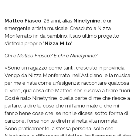
Matteo Fiasco
, 26 anni, alias
Ninetynine
, è un
emergente artista musicale. Cresciuto a Nizza
Monferrato fin da bambino, il suo ultimo progetto
s'intitola proprio "
Nizza M.to
"
Chi è Matteo Fiasco? E chi è Ninetynine?
«Sono un ragazzo come tanti, cresciuto in provincia.
Vengo da Nizza Monferrato, nell’Astigiano, e la musica
per me è nata come un’esigenza: raccontare qualcosa
di vero, qualcosa che Matteo non riusciva a tirare fuori.
Così è nato Ninetynine, quella parte di me che riesce a
parlare, a dire le cose che mi fanno male o che mi
fanno bene cose che, se non le dicessi sotto forma di
canzone, forse non le direi mai nella vita normale.
Sono praticamente la stessa persona, solo che
Ninetynine, a differenza di Matteo, ha il coraggio di dire