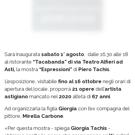
Sarà inaugurata
sabato 1° agosto
, dalle 16.30 alle 18
al ristorante
“Tacabanda” di via Teatro Alfieri ad
Asti,
la mostra
“Espressioni”
di
Piero Tachis
.
L’esposizione, visitabile
fino al 16 ottobre
negli orari di
apertura del locale, proporrà
21 opere
dell’
artista
astigiano
mancato nel
2020
all’età di
67 anni
.
Ad organizzarla la figlia
Giorgia
con l’ex compagna del
pittore,
Mirella Carbone
.
«Per questa mostra - spiega
Giorgia Tachis
-