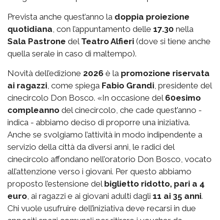
Prevista anche quest’anno la
doppia proiezione
quotidiana
, con l’appuntamento delle
17.30
nella
Sala Pastrone
del
Teatro Alfieri
(dove si tiene anche
quella serale in caso di maltempo).
Novità dell’edizione
2026
è la
promozione riservata
ai ragazzi
, come spiega
Fabio Grandi
, presidente del
cinecircolo Don Bosco. «In occasione del
60esimo
compleanno
del cinecircolo, che cade quest’anno -
indica - abbiamo deciso di proporre una iniziativa.
Anche se svolgiamo l’attività in modo indipendente a
servizio della città da diversi anni, le radici del
cinecircolo affondano nell’oratorio Don Bosco, vocato
all’attenzione verso i giovani. Per questo abbiamo
proposto l’estensione del
biglietto ridotto, pari a 4
euro
, ai ragazzi e ai giovani adulti dagli
11 ai 35 anni
.
Chi vuole usufruire dell’iniziativa deve recarsi in due