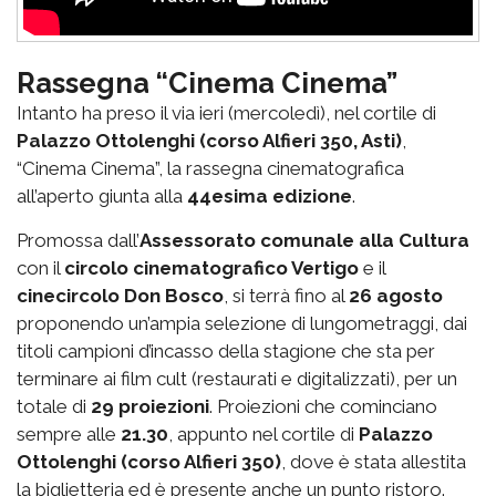
Rassegna “Cinema Cinema”
Intanto ha preso il via ieri (mercoledì), nel cortile di
Palazzo Ottolenghi (corso Alfieri 350, Asti)
,
“Cinema Cinema”, la rassegna cinematografica
all’aperto giunta alla
44esima edizione
.
Promossa dall’
Assessorato comunale alla Cultura
con il
circolo cinematografico Vertigo
e il
cinecircolo Don Bosco
, si terrà fino al
26 agosto
proponendo un’ampia selezione di lungometraggi, dai
titoli campioni d’incasso della stagione che sta per
terminare ai film cult (restaurati e digitalizzati), per un
totale di
29 proiezioni
. Proiezioni che cominciano
sempre alle
21.30
, appunto nel cortile di
Palazzo
Ottolenghi (corso Alfieri 350)
, dove è stata allestita
la biglietteria ed è presente anche un punto ristoro.