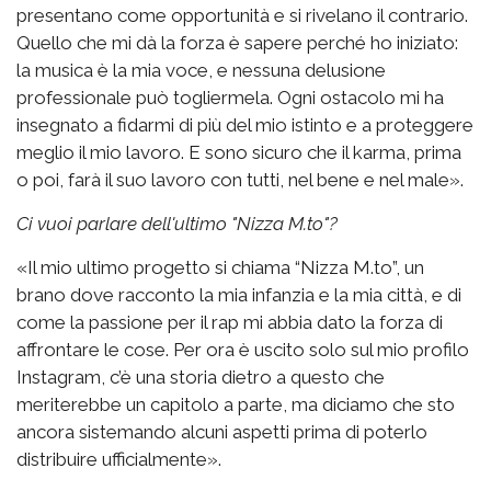
presentano come opportunità e si rivelano il contrario.
Quello che mi dà la forza è sapere perché ho iniziato:
la musica è la mia voce, e nessuna delusione
professionale può togliermela. Ogni ostacolo mi ha
insegnato a fidarmi di più del mio istinto e a proteggere
meglio il mio lavoro. E sono sicuro che il karma, prima
o poi, farà il suo lavoro con tutti, nel bene e nel male».
Ci vuoi parlare dell'ultimo "Nizza M.to"?
«Il mio ultimo progetto si chiama “Nizza M.to”, un
brano dove racconto la mia infanzia e la mia città, e di
come la passione per il rap mi abbia dato la forza di
affrontare le cose. Per ora è uscito solo sul mio profilo
Instagram, c’è una storia dietro a questo che
meriterebbe un capitolo a parte, ma diciamo che sto
ancora sistemando alcuni aspetti prima di poterlo
distribuire ufficialmente».