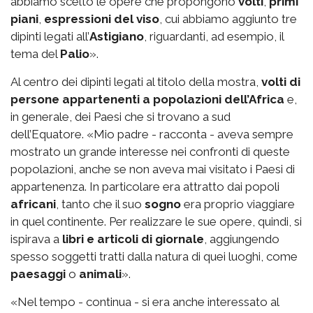
abbiamo scelto le opere che propongono
volti
,
primi
piani
,
espressioni del viso
, cui abbiamo aggiunto tre
dipinti legati all’
Astigiano
, riguardanti, ad esempio, il
tema del
Palio
».
Al centro dei dipinti legati al titolo della mostra,
volti di
persone appartenenti a popolazioni dell’Africa
e,
in generale, dei Paesi che si trovano a sud
dell’Equatore. «Mio padre - racconta - aveva sempre
mostrato un grande interesse nei confronti di queste
popolazioni, anche se non aveva mai visitato i Paesi di
appartenenza. In particolare era attratto dai popoli
africani
, tanto che il suo
sogno
era proprio viaggiare
in quel continente. Per realizzare le sue opere, quindi, si
ispirava a
libri e articoli di giornale
, aggiungendo
spesso soggetti tratti dalla natura di quei luoghi, come
paesaggi
o
animali
».
«Nel tempo - continua - si era anche interessato al