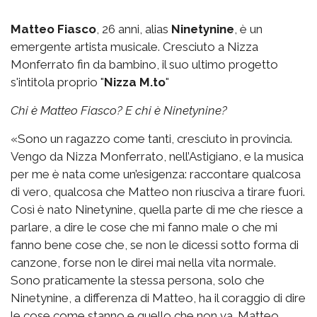
Matteo Fiasco
, 26 anni, alias
Ninetynine
, è un
emergente artista musicale. Cresciuto a Nizza
Monferrato fin da bambino, il suo ultimo progetto
s'intitola proprio "
Nizza M.to
"
Chi è Matteo Fiasco? E chi è Ninetynine?
«Sono un ragazzo come tanti, cresciuto in provincia.
Vengo da Nizza Monferrato, nell’Astigiano, e la musica
per me è nata come un’esigenza: raccontare qualcosa
di vero, qualcosa che Matteo non riusciva a tirare fuori.
Così è nato Ninetynine, quella parte di me che riesce a
parlare, a dire le cose che mi fanno male o che mi
fanno bene cose che, se non le dicessi sotto forma di
canzone, forse non le direi mai nella vita normale.
Sono praticamente la stessa persona, solo che
Ninetynine, a differenza di Matteo, ha il coraggio di dire
le cose come stanno e quello che non va. Matteo