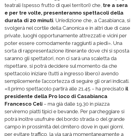
teatrali (spesso frutto di quei territori) che,
tre a sera
e per tre volte, presenteranno spettacoli della
durata di 20 minuti
. Un’edizione che, a Casabianca, si
svolgerà nel cortile della Canonica e in altri due di case
private, luoghi opportunamente attrezzati e vicini per
poter essere comodamente raggiunti a piedi». Una
sorta di rappresentazione itinerante dove chi si sposta
saranno gli spettatori, non ci sarà una scaletta da
rispettare, si potrà decidere sul momento da che
spettacolo iniziare (tutti a ingresso libero) avendo
semplicemente l’accortezza di seguire gli orari indicati.
«Il primo spettacolo partirà alle 21.45 – ha precisato
il
presidente della Pro loco di Casabianca
Francesco Celi
– ma già dalle 19.30 in piazza
serviremo piatti tipici e bevande. Per parcheggiare si
potrà inoltre usufruire del bordo strada o del grande
campo in prossimità del cimitero dove in quei giorni,
per evitare traffico, la via sarà momentaneamente a