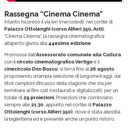
Rassegna “Cinema Cinema”
Intanto ha preso il via ieri (mercoledì), nel cortile di
Palazzo Ottolenghi (corso Alfieri 350, Asti)
,
“Cinema Cinema”, la rassegna cinematografica
all’aperto giunta alla
44esima edizione
.
Promossa dall’
Assessorato comunale alla Cultura
con il
circolo cinematografico Vertigo
e il
cinecircolo Don Bosco
, si terrà fino al
26 agosto
proponendo un’ampia selezione di lungometraggi, dai
titoli campioni d’incasso della stagione che sta per
terminare ai film cult (restaurati e digitalizzati), per un
totale di
29 proiezioni
. Proiezioni che cominciano
sempre alle
21.30
, appunto nel cortile di
Palazzo
Ottolenghi (corso Alfieri 350)
, dove è stata allestita
la biglietteria ed è presente anche un punto ristoro.