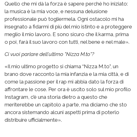
Quello che mi dà la forza è sapere perché ho iniziato:
la musica è la mia voce, e nessuna delusione
professionale può togliermela. Ogni ostacolo mi ha
insegnato a fidarmi di più del mio istinto e a proteggere
meglio il mio lavoro. E sono sicuro che il karma, prima
o poi, farà il suo lavoro con tutti, nel bene e nel male».
Ci vuoi parlare dell'ultimo "Nizza M.to"?
«Il mio ultimo progetto si chiama “Nizza M.to”, un
brano dove racconto la mia infanzia e la mia città, e di
come la passione per il rap mi abbia dato la forza di
affrontare le cose. Per ora è uscito solo sul mio profilo
Instagram, c’è una storia dietro a questo che
meriterebbe un capitolo a parte, ma diciamo che sto
ancora sistemando alcuni aspetti prima di poterlo
distribuire ufficialmente».