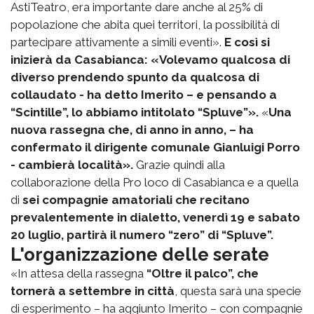
AstiTeatro, era importante dare anche al 25% di
popolazione che abita quei territori, la possibilità di
partecipare attivamente a simili eventi».
E così si
inizierà da Casabianca: «Volevamo qualcosa di
diverso prendendo spunto da qualcosa di
collaudato - ha detto Imerito – e pensando a
“Scintille”, lo abbiamo intitolato “Spluve”».
«
Una
nuova rassegna che, di anno in anno, – ha
confermato il dirigente comunale Gianluigi Porro
- cambierà località».
Grazie quindi alla
collaborazione della Pro loco di Casabianca e a quella
di
sei compagnie amatoriali che recitano
prevalentemente in dialetto, venerdì 19 e sabato
20 luglio, partirà il numero “zero” di “Spluve”.
L'organizzazione delle serate
«In attesa della rassegna
“Oltre il palco”, che
tornerà a settembre in città
, questa sarà una specie
di esperimento – ha aggiunto Imerito – con compagnie