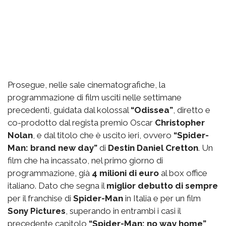
Prosegue, nelle sale cinematografiche, la
programmazione di film usciti nelle settimane
precedenti, guidata dal kolossal
“Odissea”
, diretto e
co-prodotto dal regista premio Oscar
Christopher
Nolan
, e dal titolo che è uscito ieri, ovvero
“Spider-
Man: brand new day”
di
Destin Daniel Cretton
. Un
film che ha incassato, nel primo giorno di
programmazione, già
4 milioni di euro
al box office
italiano. Dato che segna il
miglior debutto di sempre
per il franchise di
Spider-Man
in Italia e per un film
Sony Pictures
, superando in entrambi i casi il
precedente capitolo
“Spider-Man: no way home”
,