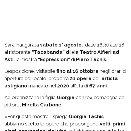
Sarà inaugurata
sabato 1° agosto
, dalle 16.30 alle 18
al ristorante
“Tacabanda” di via Teatro Alfieri ad
Asti,
la mostra
“Espressioni”
di
Piero Tachis
.
L’esposizione, visitabile
fino al 16 ottobre
negli orari di
apertura del locale, proporrà
21 opere
dell’
artista
astigiano
mancato nel
2020
all’età di
67 anni
.
Ad organizzarla la figlia
Giorgia
con l’ex compagna del
pittore,
Mirella Carbone
.
«Per questa mostra - spiega
Giorgia Tachis
-
abbiamo scelto le opere che propongono
volti
,
primi
piani
,
espressioni del viso
, cui abbiamo aggiunto tre