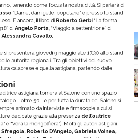
 anno, tenendo come focus la nostra città. Si parlerà di
asso
“Dame, damigelle, popolane” e presso lo stand
lese. E ancora, il libro di
Roberto Gerbi
“La forma
918” di
Angelo Porta
, “Viaggio a settentrione” di
i
Alessandra Cavallo
.
le si presenterà giovedì 9 maggio alle 17.30 allo stand
lle autorità regionali. Tra gli obiettivi del nuovo
ultura calabrese e quella astigiana, partendo dalle
ioni
editrice astigiana tornerà al Salone con uno spazio
atalogo - oltre 50 - e per tutta la durata del Salone si
empre animato da interviste e firmacopie a cui si
tture dedicate grazie alla presenza
dell’autrice
cia” e “Vera la mongolfiera”). Molti gli autori astigiani,
 Sfregola, Roberto D’Angelo, Gabriela Voinea,