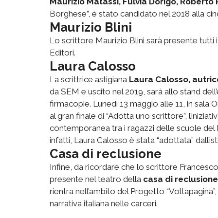
Maurizio Matassi, Fulvia Dorigo, Roberto 
Borghese”, è stato candidato nel 2018 alla cin
Maurizio Blini
Lo scrittore Maurizio Blini sarà presente tutti i 
Editori.
Laura Calosso
La scrittrice astigiana
Laura Calosso, autric
da SEM e uscito nel 2019, sarà allo stand del
firmacopie. Lunedì 13 maggio alle 11, in sala O
al gran finale di “Adotta uno scrittore”, l’inizia
contemporanea tra i ragazzi delle scuole del 
infatti, Laura Calosso è stata “adottata” dall’is
Casa di reclusione
Infine, da ricordare che lo scrittore Francesco 
presente nel teatro della
casa di reclusione
rientra nell’ambito del Progetto “Voltapagina”,
narrativa italiana nelle carceri.