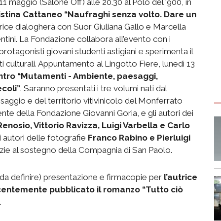
11 maggio (Salone Off) alle 20.30 al Polo del ‘900, in
Cristina Cattaneo “Naufraghi senza volto. Dare un
rice dialogherà con Suor Giuliana Gallo e Marcella
ntini. La Fondazione collabora all’evento con i
tagonisti giovani studenti astigiani e sperimenta il
i culturali. Appuntamento al Lingotto Fiere, lunedì 13
ontro “Mutamenti - Ambiente, paesaggi,
coli”
. Saranno presentati i tre volumi nati dal
aggio e del territorio vitivinicolo del Monferrato
nte della Fondazione Giovanni Goria, e gli autori dei
nosio, Vittorio Ravizza, Luigi Varbella e Carlo
i autori delle fotografie
Franco Rabino e Pierluigi
razie al sostegno della Compagnia di San Paolo.
da definire) presentazione e firmacopie per
l’autrice
centemente pubblicato il romanzo “Tutto ciò
.