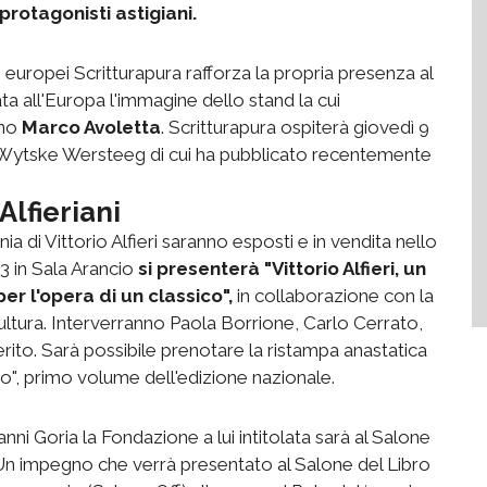
 protagonisti astigiani.
i europei Scritturapura rafforza la propria presenza al
ta all'Europa l'immagine dello stand la cui
ano
Marco Avoletta
. Scritturapura ospiterà giovedì 9
e Wytske Wersteeg di cui ha pubblicato recentemente
lfieriani
a di Vittorio Alfieri saranno esposti e in vendita nello
13 in Sala Arancio
si presenterà "Vittorio Alfieri, un
per l'opera di un classico",
in collaborazione con la
ltura. Interverranno Paola Borrione, Carlo Cerrato,
ito. Sarà possibile prenotare la ristampa anastatica
sso", primo volume dell'edizione nazionale.
ni Goria la Fondazione a lui intitolata sarà al Salone
i. Un impegno che verrà presentato al Salone del Libro