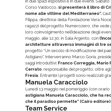
in due spazi espositivi e in due eventi. Sabato 
Corso Valdocco,
si presenterà il libro di 
nome alle vittime del Mediterraneo”.
L’aut
Filippa, direttrice della Fondazione Vera Noce
ragazzi del progetto Numerozero, che vede pro
loro coinvolgimento nell’ideazione degli event
maggio, alle 12.30, in Sala Argento, con
l’inc
architetture attraverso immagini di tre se
progetto “Un secolo di modificazione del paes
Astigiano”. Interverranno Marco Goria, preside
saggi introduttivi:
Franco Correggia, Mario Re
Cerrato
, responsabile del progetto, oltre agl
Fresia
. Entrambi i progetti sono realizzati g
Manuela Caracciolo
Lunedì 13 maggio nel pomeriggio (con orario 
astigiana Manuela Caracciolo, che ha re
che il paradiso permette” (Cairo editore)
Team Service