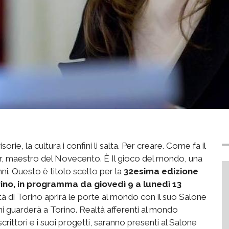
rie, la cultura i confini li salta. Per creare. Come fa il
ar, maestro del Novecento. È Il gioco del mondo, una
anni. Questo è titolo scelto per la
32esima edizione
rino, in programma da giovedì 9 a lunedì 13
ittà di Torino aprirà le porte al mondo con il suo Salone
orni guarderà a Torino. Realtà afferenti al mondo
scrittori e i suoi progetti, saranno presenti al Salone