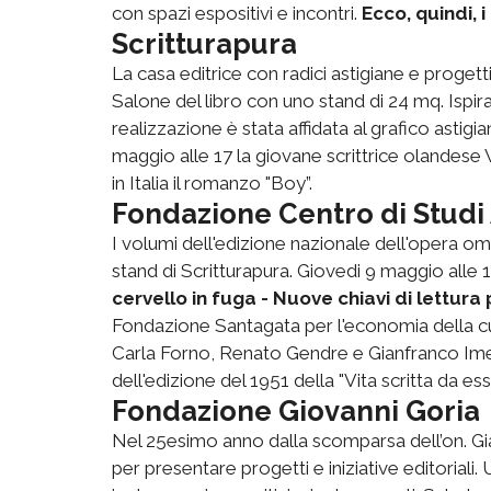
con spazi espositivi e incontri.
Ecco, quindi, i
Scritturapura
La casa editrice con radici astigiane e progett
Salone del libro con uno stand di 24 mq. Ispira
realizzazione è stata affidata al grafico astigi
maggio alle 17 la giovane scrittrice olandes
in Italia il romanzo "Boy”.
Fondazione Centro di Studi A
I volumi dell'edizione nazionale dell'opera omni
stand di Scritturapura. Giovedi 9 maggio alle 
cervello in fuga - Nuove chiavi di lettura 
Fondazione Santagata per l'economia della cu
Carla Forno, Renato Gendre e Gianfranco Imer
dell'edizione del 1951 della "Vita scritta da e
Fondazione Giovanni Goria
Nel 25esimo anno dalla scomparsa dell’on. Gian
per presentare progetti e iniziative editorial