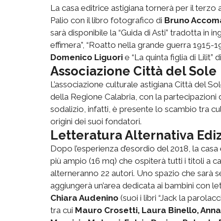
La casa editrice astigiana tornerà per il terzo
Palio con il libro fotografico di
Bruno Accom
sarà disponibile la “Guida di Asti” tradotta in ing
effimera”, “Roatto nella grande guerra 1915-1
Domenico Liguori
e “La quinta figlia di Lilit” d
Associazione Città del Sole
L’associazione culturale astigiana Città del So
della Regione Calabria, con la partecipazioni de
sodalizio, infatti, è presente lo scambio tra c
origini dei suoi fondatori.
Letteratura Alternativa Ediz
Dopo l’esperienza d’esordio del 2018, la casa 
più ampio (16 mq) che ospiterà tutti i titoli a c
alterneranno 22 autori. Uno spazio che sarà s
aggiungerà un’area dedicata ai bambini con le
Chiara Audenino
(suoi i libri “Jack la parolac
tra cui
Mauro Crosetti, Laura Binello, Anna