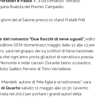
Portinari e Pablo T
., il cui romanzo “Ritratto
quina finalista del Premio Campiello.
giorni del al Salone presso lo stand Fratelli Frilli
e del romanzo “Due fiocchi di neve uguali”,
edito
l’editore SEM domenica12 maggio dalle 12 alle 13 per
ro, sarà nel gruppo dei 24 scrittori di fama nazionale
tiva che ogni anno porta gli autori di narrativa e poesia
Piemonte e nelle carceri. Durante l’anno scolastico,
tituto Galileo Ferraris di Trino Vercellese.
Mandelli, autore di “Mia figlia è un'astronave", sarà
 di Quarto
sabato 11 maggio alle 10.30. L’evento
 nata nel 2007 per portare i grandi autori della