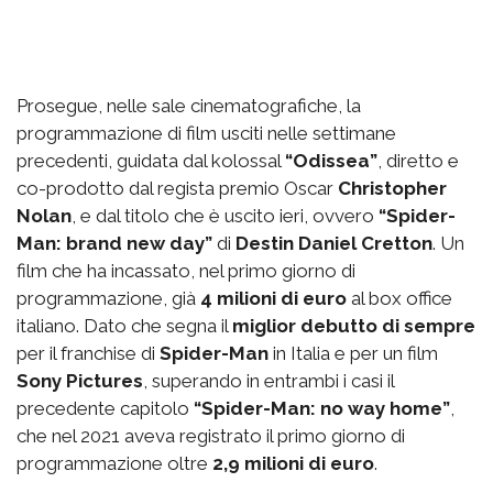
Prosegue, nelle sale cinematografiche, la
programmazione di film usciti nelle settimane
precedenti, guidata dal kolossal
“Odissea”
, diretto e
co-prodotto dal regista premio Oscar
Christopher
Nolan
, e dal titolo che è uscito ieri, ovvero
“Spider-
Man: brand new day”
di
Destin Daniel Cretton
. Un
film che ha incassato, nel primo giorno di
programmazione, già
4 milioni di euro
al box office
italiano. Dato che segna il
miglior debutto di sempre
per il franchise di
Spider-Man
in Italia e per un film
Sony Pictures
, superando in entrambi i casi il
precedente capitolo
“Spider-Man: no way home”
,
che nel 2021 aveva registrato il primo giorno di
programmazione oltre
2,9 milioni di euro
.