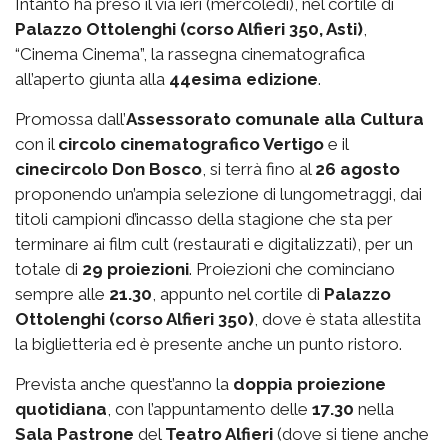
Intanto ha preso il via ieri (mercoledì), nel cortile di
Palazzo Ottolenghi (corso Alfieri 350, Asti)
,
“Cinema Cinema”, la rassegna cinematografica
all’aperto giunta alla
44esima edizione
.
Promossa dall’
Assessorato comunale alla Cultura
con il
circolo cinematografico Vertigo
e il
cinecircolo Don Bosco
, si terrà fino al
26 agosto
proponendo un’ampia selezione di lungometraggi, dai
titoli campioni d’incasso della stagione che sta per
terminare ai film cult (restaurati e digitalizzati), per un
totale di
29 proiezioni
. Proiezioni che cominciano
sempre alle
21.30
, appunto nel cortile di
Palazzo
Ottolenghi (corso Alfieri 350)
, dove è stata allestita
la biglietteria ed è presente anche un punto ristoro.
Prevista anche quest’anno la
doppia proiezione
quotidiana
, con l’appuntamento delle
17.30
nella
Sala Pastrone
del
Teatro Alfieri
(dove si tiene anche