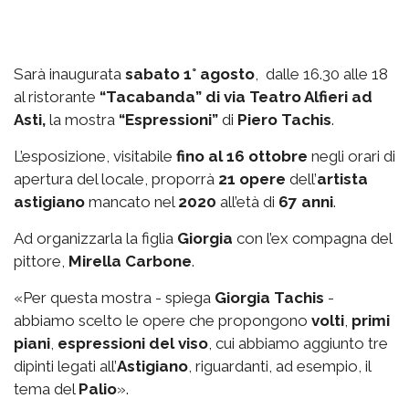
Sarà inaugurata
sabato 1° agosto
, dalle 16.30 alle 18
al ristorante
“Tacabanda” di via Teatro Alfieri ad
Asti,
la mostra
“Espressioni”
di
Piero Tachis
.
L’esposizione, visitabile
fino al 16 ottobre
negli orari di
apertura del locale, proporrà
21 opere
dell’
artista
astigiano
mancato nel
2020
all’età di
67 anni
.
Ad organizzarla la figlia
Giorgia
con l’ex compagna del
pittore,
Mirella Carbone
.
«Per questa mostra - spiega
Giorgia Tachis
-
abbiamo scelto le opere che propongono
volti
,
primi
piani
,
espressioni del viso
, cui abbiamo aggiunto tre
dipinti legati all’
Astigiano
, riguardanti, ad esempio, il
tema del
Palio
».