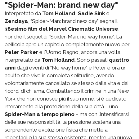
"Spider-Man: brand new day"
Interpretato da
Tom Holland
,
Sadie Sink
e
Zendaya
, “Spider-Man: brand new day” segna il
38esimo film del Marvel Cinematic Universe
,
nonché il sequel di “Spider-Man: no way home”. La
pellicola apre un capitolo completamente nuovo per
Peter Parker
e l'Uomo Ragno, ancora una volta
interpretato da
Tom Holland
. Sono passati
quattro
anni
dagli eventi di “No way home” e Peter è ora un
adulto che vive in completa solitudine, avendo
volontariamente cancellato se stesso dalla vita e dai
ricordi di chi ama. Combattendo il crimine in una New
York che non conosce più il suo nome, si è dedicato
interamente alla protezione della sua città – uno
Spider-Man a tempo pieno
– ma con l’intensificarsi
delle sue responsabilità, la pressione scatena una
sorprendente evoluzione fisica che mette a
repentaglio la sua stessa esistenza, mentre una nuova