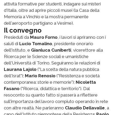
attività formative per studenti, indagare sui misteri
d'Italia, oltre ad aprire piccoli musei (la Casa della
Memoria a Vinchio e la mostra permanente
dell'aeroporto partigiano a Vesime).
Il convegno
Presieduti da
Mauro Forno
, i lavori si apriranno con i
saluti di
Lucio Tomalino
, presidente onorario
dell’Istituto, e
Gianluca Cuniberti
, vicerettore alla
Ricerca per le Scienze sociali e umanistiche
dell'Università di Torino. Seguiranno le relazioni di
Laurana Lajolo
("La scelta della natura pubblica
dell'Israt");
Mario Renosio
("Resistenza e società
contemporanea: storie e memorie");
Nicoletta
Fasano
("Ricerca, didattica e territorio"). Dal
resoconto su quanto fatto si passerà a riflettere
sull'importanza del lavoro compiuto operando in rete
con altre realtà. Ne parleranno
Claudio Dellavalle
, a
capo dell'Istituto piemontese della Resistenza;
Paolo