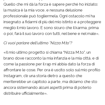
Quello che mi dà la forza è sapere perché ho iniziato:
la musica è la mia voce, e nessuna delusione
professionale può togliermela. Ogni ostacolo mi ha
insegnato a fidarmi di più del mio istinto e a proteggere
meglio il mio lavoro. E sono sicuro che il karma, prima
o poi, farà il suo lavoro con tutti, nel bene e nel male».
Ci vuoi parlare dell'ultimo "Nizza M.to"?
«Il mio ultimo progetto si chiama “Nizza M.to”, un
brano dove racconto la mia infanzia e la mia città, e di
come la passione per il rap mi abbia dato la forza di
affrontare le cose. Per ora è uscito solo sul mio profilo
Instagram, c’è una storia dietro a questo che
meriterebbe un capitolo a parte, ma diciamo che sto
ancora sistemando alcuni aspetti prima di poterlo
distribuire ufficialmente».