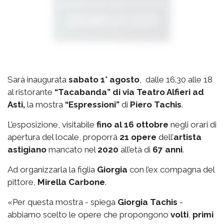
Sarà inaugurata
sabato 1° agosto
, dalle 16.30 alle 18
al ristorante
“Tacabanda” di via Teatro Alfieri ad
Asti,
la mostra
“Espressioni”
di
Piero Tachis
.
L’esposizione, visitabile
fino al 16 ottobre
negli orari di
apertura del locale, proporrà
21 opere
dell’
artista
astigiano
mancato nel
2020
all’età di
67 anni
.
Ad organizzarla la figlia
Giorgia
con l’ex compagna del
pittore,
Mirella Carbone
.
«Per questa mostra - spiega
Giorgia Tachis
-
abbiamo scelto le opere che propongono
volti
,
primi