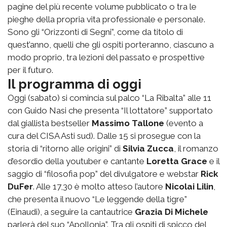
pagine del più recente volume pubblicato o tra le
pieghe della propria vita professionale e personale.
Sono gli “Orizzonti di Segni”, come da titolo di
quest’anno, quelli che gli ospiti porteranno, ciascuno a
modo proprio, tra lezioni del passato e prospettive
per il futuro.
Il programma di oggi
Oggi (sabato) si comincia sul palco “La Ribalta” alle 11
con Guido Nasi che presenta “Il lottatore” supportato
dal giallista bestseller
Massimo Tallone
(evento a
cura del CISA Asti sud). Dalle 15 si prosegue con la
storia di “ritorno alle origini” di
Silvia Zucca
, il romanzo
d’esordio della youtuber e cantante
Loretta Grace
e il
saggio di “filosofia pop” del divulgatore e webstar
Rick
DuFer
. Alle 17,30 è molto atteso l’autore
Nicolai Lilin
,
che presenta il nuovo “Le leggende della tigre”
(Einaudi), a seguire la cantautrice
Grazia Di Michele
parlerà del suo “Apollonia”. Tra gli ospiti di spicco del