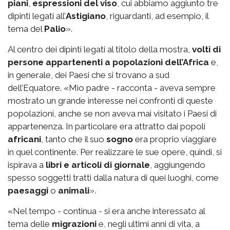
piani
,
espressioni del viso
, cui abbiamo aggiunto tre
dipinti legati all’
Astigiano
, riguardanti, ad esempio, il
tema del
Palio
».
Al centro dei dipinti legati al titolo della mostra,
volti di
persone appartenenti a popolazioni dell’Africa
e,
in generale, dei Paesi che si trovano a sud
dell’Equatore. «Mio padre - racconta - aveva sempre
mostrato un grande interesse nei confronti di queste
popolazioni, anche se non aveva mai visitato i Paesi di
appartenenza. In particolare era attratto dai popoli
africani
, tanto che il suo
sogno
era proprio viaggiare
in quel continente. Per realizzare le sue opere, quindi, si
ispirava a
libri e articoli di giornale
, aggiungendo
spesso soggetti tratti dalla natura di quei luoghi, come
paesaggi
o
animali
».
«Nel tempo - continua - si era anche interessato al
tema delle
migrazioni
e, negli ultimi anni di vita, a