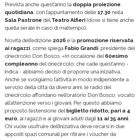
Prevista anche quest’anno la
doppia proiezione
quotidiana
, con l’appuntamento delle
17.30
nella
Sala Pastrone
del
Teatro Alfieri
(dove si tiene anche
quella serale in caso di maltempo).
Novità dell’edizione
2026
è la
promozione riservata
ai ragazzi
, come spiega
Fabio Grandi
, presidente del
cinecircolo Don Bosco. «In occasione del
60esimo
compleanno
del cinecircolo, che cade quest’anno -
indica - abbiamo deciso di proporre una iniziativa.
Anche se svolgiamo l’attività in modo indipendente a
servizio della città da diversi anni, le radici del
cinecircolo affondano nell’oratorio Don Bosco, vocato
all’attenzione verso i giovani. Per questo abbiamo
proposto l’estensione del
biglietto ridotto, pari a 4
euro
, ai ragazzi e ai giovani adulti dagli
11 ai 35 anni
.
Chi vuole usufruire dell’iniziativa deve recarsi in due
appositi spazi comunali per ritirare i voucher da