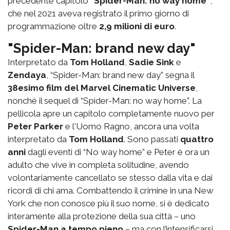
precedente capitolo
“Spider-Man: no way home”
,
che nel 2021 aveva registrato il primo giorno di
programmazione oltre
2,9 milioni di euro
.
"Spider-Man: brand new day"
Interpretato da
Tom Holland
,
Sadie Sink
e
Zendaya
, “Spider-Man: brand new day” segna il
38esimo film del Marvel Cinematic Universe
,
nonché il sequel di “Spider-Man: no way home”. La
pellicola apre un capitolo completamente nuovo per
Peter Parker
e l'Uomo Ragno, ancora una volta
interpretato da
Tom Holland
. Sono passati
quattro
anni
dagli eventi di “No way home” e Peter è ora un
adulto che vive in completa solitudine, avendo
volontariamente cancellato se stesso dalla vita e dai
ricordi di chi ama. Combattendo il crimine in una New
York che non conosce più il suo nome, si è dedicato
interamente alla protezione della sua città – uno
Spider-Man a tempo pieno
– ma con l’intensificarsi