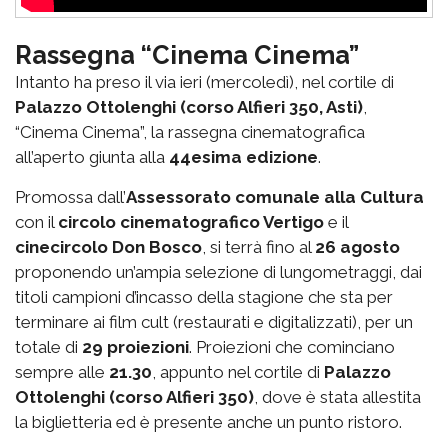
Rassegna “Cinema Cinema”
Intanto ha preso il via ieri (mercoledì), nel cortile di
Palazzo Ottolenghi (corso Alfieri 350, Asti)
,
“Cinema Cinema”, la rassegna cinematografica
all’aperto giunta alla
44esima edizione
.
Promossa dall’
Assessorato comunale alla Cultura
con il
circolo cinematografico Vertigo
e il
cinecircolo Don Bosco
, si terrà fino al
26 agosto
proponendo un’ampia selezione di lungometraggi, dai
titoli campioni d’incasso della stagione che sta per
terminare ai film cult (restaurati e digitalizzati), per un
totale di
29 proiezioni
. Proiezioni che cominciano
sempre alle
21.30
, appunto nel cortile di
Palazzo
Ottolenghi (corso Alfieri 350)
, dove è stata allestita
la biglietteria ed è presente anche un punto ristoro.