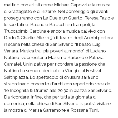
mattino con artisti come Michael Capozzi e la musica
di Grattagatto e di Bizarre. Nel pomeriggio gli eventi
proseguiranno con Le Due e un Quarto, Teresa Fazio e
le sue fatine, Balene e Baiocchi su trampoli, la
Truccabimbi Carolina e ancora musica dal vivo con
Dodo & Charlie. Alle 11.30 il Teatro degli Acerbi porterà
in scena nella chiesa di San Silverio “Il beato Luigi
Variara. Musica tra i più poveri al mondo” di Luciano
Nattino, voci recitanti Massimo Barbero e Patrizia
Camatel. Un'iniziativa per ricordare la passione che
Nattino ha sempre dedicato a Viarigi e al Festival
Saltinpiazza. Lo spettacolo di chiusura sarà uno
straordinario concerto d'archi con repertorio rock de
“le Incognita & Drums” alle 20.30 in piazza San Silverio.
Da ricordare, infine, che per tutta la giornata di
domenica, nella chiesa di San Silverio, si potrà visitare
la mostra di Marisa Garramone e Rossana Turri.