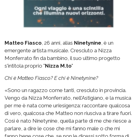
Matteo Fiasco
, 26 anni, alias
Ninetynine
, è un
emergente artista musicale. Cresciuto a Nizza
Monferrato fin da bambino, il suo ultimo progetto
s'intitola proprio "
Nizza M.to
"
Chi è Matteo Fiasco? E chi è Ninetynine?
«Sono un ragazzo come tanti, cresciuto in provincia.
Vengo da Nizza Monferrato, nell’Astigiano, e la musica
per me è nata come un’esigenza: raccontare qualcosa
di vero, qualcosa che Matteo non riusciva a tirare fuori.
Così è nato Ninetynine, quella parte di me che riesce a
parlare, a dire le cose che mi fanno male o che mi
fanno bene cose che, se non le dicessi sotto forma di