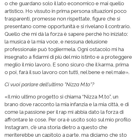
o che guardano solo il lato economico e mai quello
artistico. Ho vissuto in prima persona situazioni poco
trasparenti, promesse non rispettate, figure che si
presentano come opportunità e si rivelano il contrario.
Quello che mi dà la forza è sapere perché ho iniziato:
la musica è la mia voce, e nessuna delusione
professionale può togliermela. Ogni ostacolo mi ha
insegnato a fidarmi di più del mio istinto e a proteggere
meglio il mio lavoro. E sono sicuro che il karma, prima
o poi, farà il suo lavoro con tutti, nel bene e nel male».
Ci vuoi parlare dell'ultimo "Nizza M.to"?
«Il mio ultimo progetto si chiama “Nizza M.to”, un
brano dove racconto la mia infanzia e la mia città, e di
come la passione per il rap mi abbia dato la forza di
affrontare le cose. Per ora è uscito solo sul mio profilo
Instagram, c’è una storia dietro a questo che
meriterebbe un capitolo a parte, ma diciamo che sto