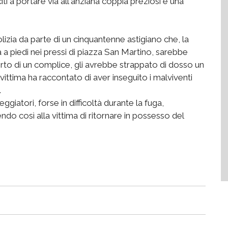
iti a portare via all'anziana coppia preziosi e una
lizia da parte di un cinquantenne astigiano che, la
 a piedi nei pressi di piazza San Martino, sarebbe
rto di un complice, gli avrebbe strappato di dosso un
ttima ha raccontato di aver inseguito i malviventi
.
iatori, forse in difficoltà durante la fuga,
o così alla vittima di ritornare in possesso del