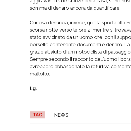
aggiravano tra le stanze della casa, sono riusc
somma di denaro ancora da quantificare.
Curiosa denuncia, invece, quella sporta alla Po
scorsa notte verso le ore 2, mentre si trovava
stato avvicinato da un uomo che, con il suppo
borsello contenente documenti e denaro. La vi
grazie all'aiuto di un motociclista di passaggio
Sempre secondo il racconto dell'uomo i borsegg
avrebbero abbandonato la refurtiva consentend
maltolto.
l.g.
TAG
NEWS