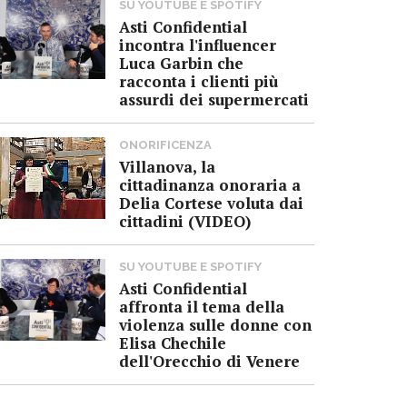
SU YOUTUBE E SPOTIFY
Asti Confidential
incontra l'influencer
Luca Garbin che
racconta i clienti più
assurdi dei supermercati
ONORIFICENZA
Villanova, la
cittadinanza onoraria a
Delia Cortese voluta dai
cittadini (VIDEO)
SU YOUTUBE E SPOTIFY
Asti Confidential
affronta il tema della
violenza sulle donne con
Elisa Chechile
dell'Orecchio di Venere