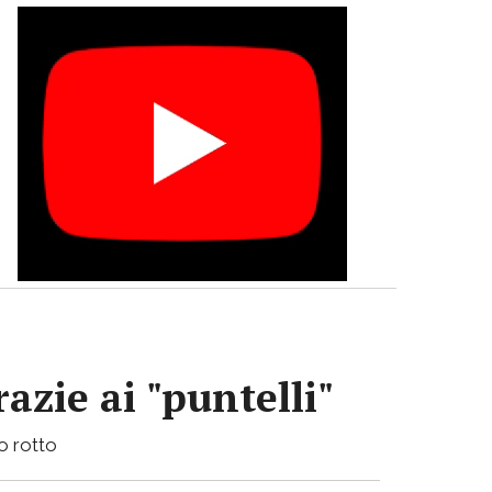
azie ai "puntelli"
bo rotto