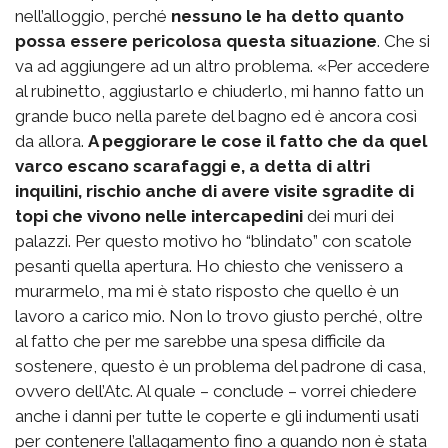
nell’alloggio, perché
nessuno le ha detto quanto
possa essere pericolosa questa situazione
. Che si
va ad aggiungere ad un altro problema. «Per accedere
al rubinetto, aggiustarlo e chiuderlo, mi hanno fatto un
grande buco nella parete del bagno ed è ancora così
da allora.
A peggiorare le cose il fatto che da quel
varco escano scarafaggi e, a detta di altri
inquilini, rischio anche di avere visite sgradite di
topi che vivono nelle intercapedini
dei muri dei
palazzi. Per questo motivo ho “blindato” con scatole
pesanti quella apertura. Ho chiesto che venissero a
murarmelo, ma mi è stato risposto che quello è un
lavoro a carico mio. Non lo trovo giusto perché, oltre
al fatto che per me sarebbe una spesa difficile da
sostenere, questo è un problema del padrone di casa,
ovvero dell’Atc. Al quale – conclude – vorrei chiedere
anche i danni per tutte le coperte e gli indumenti usati
per contenere l’allagamento fino a quando non è stata