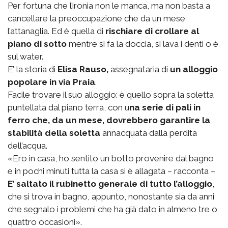
Per fortuna che l’ironia non le manca, ma non basta a
cancellare la preoccupazione che da un mese
l’attanaglia. Ed è quella di
rischiare di crollare al
piano di sotto
mentre si fa la doccia, si lava i denti o è
sul water.
E’ la storia di
Elisa Rauso,
assegnataria di
un alloggio
popolare in via Praia
.
Facile trovare il suo alloggio: è quello sopra la soletta
puntellata dal piano terra, con u
na serie di pali in
ferro che, da un mese, dovrebbero garantire la
stabilità della soletta
annacquata dalla perdita
dell’acqua.
«Ero in casa, ho sentito un botto provenire dal bagno
e in pochi minuti tutta la casa si è allagata – racconta –
E’ saltato il rubinetto generale di tutto l’alloggio
,
che si trova in bagno, appunto, nonostante sia da anni
che segnalo i problemi che ha già dato in almeno tre o
quattro occasioni».