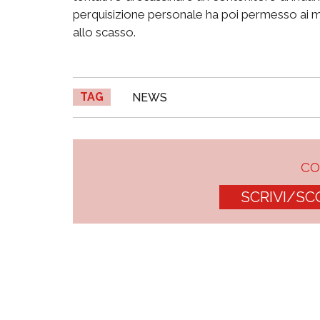
perquisizione personale ha poi permesso ai mili
allo scasso.
TAG
NEWS
C
SCRIVI/SC