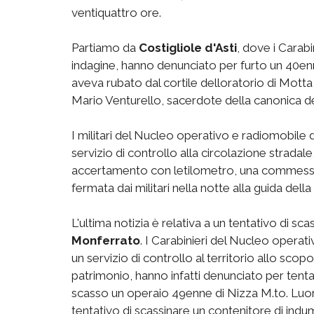
ventiquattro ore.
Partiamo da
Costigliole d'Asti
, dove i Carabi
indagine, hanno denunciato per furto un 40enne
aveva rubato dal cortile delloratorio di Motta
Mario Venturello, sacerdote della canonica d
I militari del Nucleo operativo e radiomobile 
servizio di controllo alla circolazione stradal
accertamento con letilometro, una commess
fermata dai militari nella notte alla guida del
L'ultima notizia è relativa a un tentativo di s
Monferrato
. I Carabinieri del Nucleo operat
un servizio di controllo al territorio allo scop
patrimonio, hanno infatti denunciato per tenta
scasso un operaio 49enne di Nizza M.to. Luom
tentativo di scassinare un contenitore di indum