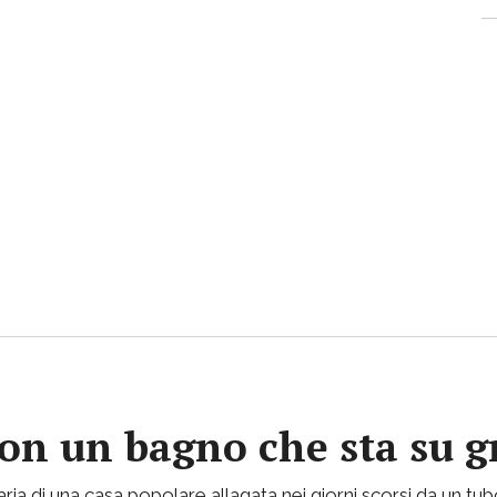
con un bagno che sta su gr
ria di una casa popolare allagata nei giorni scorsi da un tu