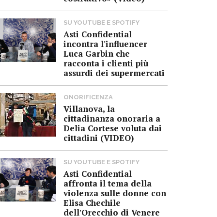
SU YOUTUBE E SPOTIFY
Asti Confidential
incontra l'influencer
Luca Garbin che
racconta i clienti più
assurdi dei supermercati
ONORIFICENZA
Villanova, la
cittadinanza onoraria a
Delia Cortese voluta dai
cittadini (VIDEO)
SU YOUTUBE E SPOTIFY
Asti Confidential
affronta il tema della
violenza sulle donne con
Elisa Chechile
dell'Orecchio di Venere