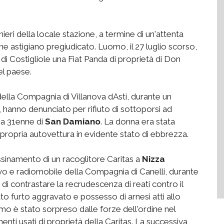
nieri della locale stazione, a termine di un'attenta
 astigiano pregiudicato. Luomo, il 27 luglio scorso,
 di Costigliole una Fiat Panda di proprietà di Don
el paese.
della Compagnia di Villanova dAsti, durante un
e, hanno denunciato per rifiuto di sottoporsi ad
a 31enne di
San Damiano
. La donna era stata
la propria autovettura in evidente stato di ebbrezza.
cassinamento di un racoglitore Caritas a
Nizza
ivo e radiomobile della Compagnia di Canelli, durante
o di contrastare la recrudescenza di reati contro il
to furto aggravato e possesso di arnesi atti allo
o è stato sorpreso dalle forze dell'ordine nel
enti usati di proprietà della Caritas. La successiva