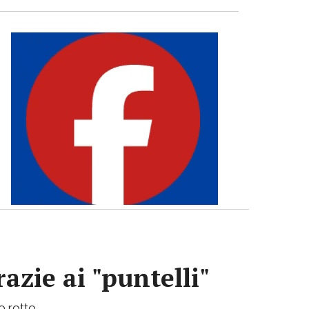
azie ai "puntelli"
bo rotto