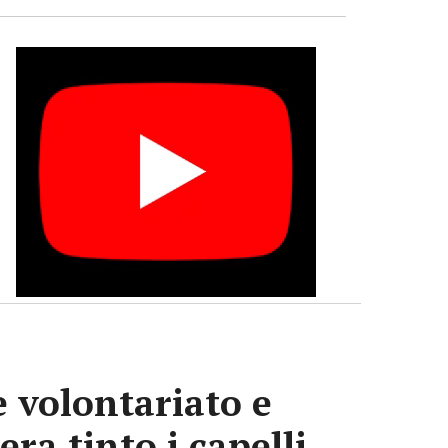
e volontariato e
era tinto i capelli