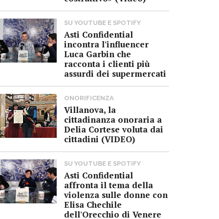
SU YOUTUBE E SPOTIFY
Asti Confidential
incontra l'influencer
Luca Garbin che
racconta i clienti più
assurdi dei supermercati
ONORIFICENZA
Villanova, la
cittadinanza onoraria a
Delia Cortese voluta dai
cittadini (VIDEO)
SU YOUTUBE E SPOTIFY
Asti Confidential
affronta il tema della
violenza sulle donne con
Elisa Chechile
dell'Orecchio di Venere