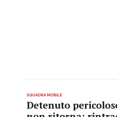
SQUADRA MOBILE
Detenuto pericoloso
non ritorna: rintrac