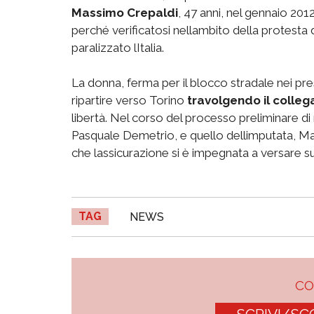
Massimo Crepaldi
, 47 anni, nel gennaio 201
perché verificatosi nellambito della protesta 
paralizzato lItalia.
La donna, ferma per il blocco stradale nei pres
ripartire verso Torino
travolgendo il colleg
libertà. Nel corso del processo preliminare d
Pasquale Demetrio, e quello dellimputata, M
che lassicurazione si è impegnata a versare su
TAG
NEWS
C