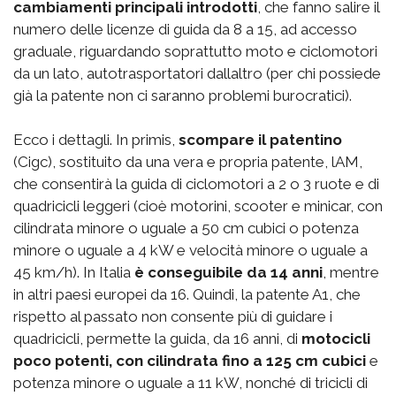
cambiamenti principali introdotti
, che fanno salire il
numero delle licenze di guida da 8 a 15, ad accesso
graduale, riguardando soprattutto moto e ciclomotori
da un lato, autotrasportatori dallaltro (per chi possiede
già la patente non ci saranno problemi burocratici).
Ecco i dettagli. In primis,
scompare il patentino
(Cigc), sostituito da una vera e propria patente, lAM,
che consentirà la guida di ciclomotori a 2 o 3 ruote e di
quadricicli leggeri (cioè motorini, scooter e minicar, con
cilindrata minore o uguale a 50 cm cubici o potenza
minore o uguale a 4 kW e velocità minore o uguale a
45 km/h). In Italia
è conseguibile da 14 anni
, mentre
in altri paesi europei da 16. Quindi, la patente A1, che
rispetto al passato non consente più di guidare i
quadricicli, permette la guida, da 16 anni, di
motocicli
poco potenti, con cilindrata fino a 125 cm cubici
e
potenza minore o uguale a 11 kW, nonché di tricicli di