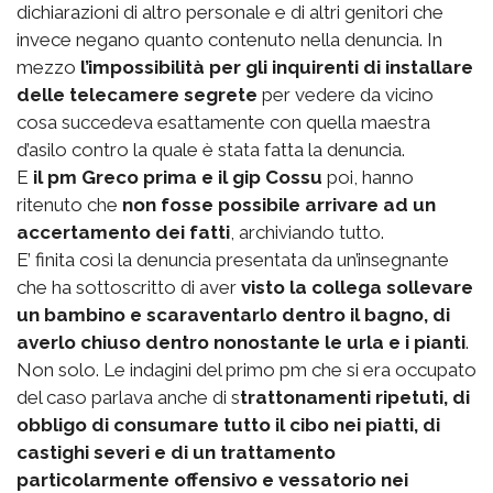
dichiarazioni di altro personale e di altri genitori che
invece negano quanto contenuto nella denuncia. In
mezzo
l’impossibilità per gli inquirenti di installare
delle telecamere segrete
per vedere da vicino
cosa succedeva esattamente con quella maestra
d’asilo contro la quale è stata fatta la denuncia.
E
il pm Greco prima e il gip Cossu
poi, hanno
ritenuto che
non fosse possibile arrivare ad un
accertamento dei fatti
, archiviando tutto.
E’ finita così la denuncia presentata da un’insegnante
che ha sottoscritto di aver
visto la collega sollevare
un bambino e scaraventarlo dentro il bagno, di
averlo chiuso dentro nonostante le urla e i pianti
.
Non solo. Le indagini del primo pm che si era occupato
del caso parlava anche di s
trattonamenti ripetuti, di
obbligo di consumare tutto il cibo nei piatti, di
castighi severi e di un trattamento
particolarmente offensivo e vessatorio nei