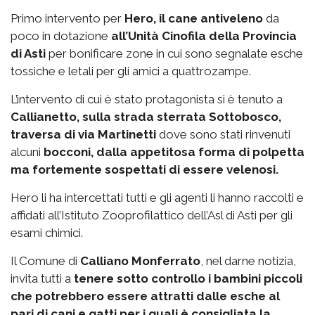
Primo intervento per
Hero, il cane antiveleno
da
poco in dotazione
all’Unità Cinofila della Provincia
di Asti
per bonificare zone in cui sono segnalate esche
tossiche e letali per gli amici a quattrozampe.
L’intervento di cui è stato protagonista si è tenuto a
Callianetto, sulla strada sterrata Sottobosco,
traversa di via Martinetti
dove sono stati rinvenuti
alcuni
bocconi, dalla appetitosa forma di polpetta
ma fortemente sospettati di essere velenosi.
Hero li ha intercettati tutti e gli agenti li hanno raccolti e
affidati all’Istituto Zooprofilattico dell’Asl di Asti per gli
esami chimici.
Il Comune di
Calliano Monferrato
, nel darne notizia,
invita tutti a
tenere sotto controllo i bambini piccoli
che potrebbero essere attratti dalle esche al
pari di cani e gatti per i quali è consigliata la