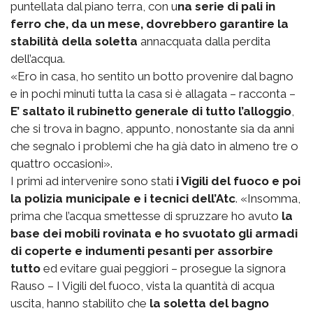
puntellata dal piano terra, con u
na serie di pali in
ferro che, da un mese, dovrebbero garantire la
stabilità della soletta
annacquata dalla perdita
dell’acqua.
«Ero in casa, ho sentito un botto provenire dal bagno
e in pochi minuti tutta la casa si è allagata – racconta –
E’ saltato il rubinetto generale di tutto l’alloggio
,
che si trova in bagno, appunto, nonostante sia da anni
che segnalo i problemi che ha già dato in almeno tre o
quattro occasioni».
I primi ad intervenire sono stati
i Vigili del fuoco e poi
la polizia municipale e i tecnici dell’Atc
. «Insomma,
prima che l’acqua smettesse di spruzzare ho avuto
la
base dei mobili rovinata e ho svuotato gli armadi
di coperte e indumenti pesanti per assorbire
tutto
ed evitare guai peggiori – prosegue la signora
Rauso – I Vigili del fuoco, vista la quantità di acqua
uscita, hanno stabilito che
la soletta del bagno