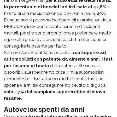
fatto emergere che,
per il solo esame della teoria,
la percentuale di bocciati ad Asti sale al 42,6%
a
fronte di una media nazionale che non arriva al 40%.
Dunque non si possono incolpare gli esaminatori della
Motorizzazione per l’elevato numero di incidenti
mortali, perché sono proprio loro a pretendere molto
rigore alla guida e attenzione da chi ha intenzione di
conseguire la patente per l’auto.
Sempre AutoScout24 ha provato a
sottoporre ad
automobilisti con patente da almeno 5 anni, i test
per l’esame di teoria
della patente. Si sono resi
disponibili all’esperimento circa 4 mila automobilisti
piemontesi e i risultati sono molto sconfortanti: ad
appena 5 anni dal conseguimento del titolo di guida,
solo il 7% del campione supererebbe di nuovo
l’esame.
Autovelox spenti da anni
C’è un
piccolo giallo intorno alla lista di autovelox