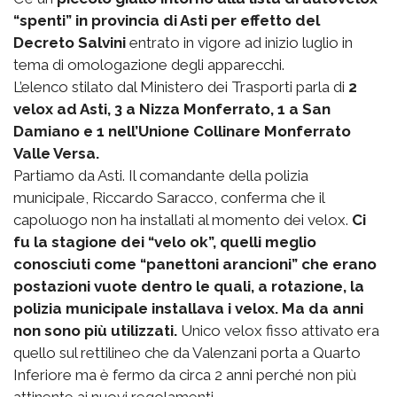
“spenti” in provincia di Asti per effetto del
Decreto Salvini
entrato in vigore ad inizio luglio in
tema di omologazione degli apparecchi.
L’elenco stilato dal Ministero dei Trasporti parla di
2
velox ad Asti, 3 a Nizza Monferrato, 1 a San
Damiano e 1 nell’Unione Collinare Monferrato
Valle Versa.
Partiamo da Asti. Il comandante della polizia
municipale, Riccardo Saracco, conferma che il
capoluogo non ha installati al momento dei velox.
Ci
fu la stagione dei “velo ok”, quelli meglio
conosciuti come “panettoni arancioni” che erano
postazioni vuote dentro le quali, a rotazione, la
polizia municipale installava i velox. Ma da anni
non sono più utilizzati.
Unico velox fisso attivato era
quello sul rettilineo che da Valenzani porta a Quarto
Inferiore ma è fermo da circa 2 anni perché non più
attinente ai nuovi regolamenti.