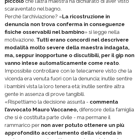
piccolo
che l’altra maestra ha dichiarato di aver visto
scaraventato nel bagno.
Perché l’archiviazione? «
La ricostruzione in
denuncia non trova conferma in conseguenze
fisiche osservabili nel bambino
» si legge nella
motivazione.
Tutti erano concordi nel descrivere
modalità molto severe della maestra indagata,
ma, seppur inopportune o discutibili, per il gip non
vanno intese automaticamente come reato
.
Impossibile controllare con le telecamere visto che la
vicenda era venuta fuori con la denuncia; inutile sentire
i bambini vista la loro tenera età; inutile sentire altra
gente in assenza di prove tangibili.
«Rispettiamo la decisione assunta -
commenta
l’avvocato Mauro Vaccaneo,
difensore della famiglia
che si è costituita parte civile - ma permane il
rammarico per
non aver potuto ottenere un più
approfondito accertamento della vicenda in