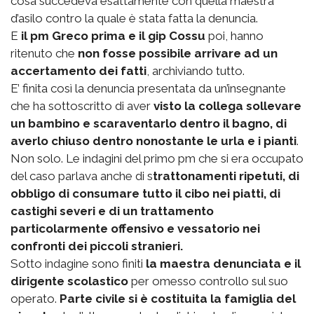
cosa succedeva esattamente con quella maestra
d’asilo contro la quale è stata fatta la denuncia.
E
il pm Greco prima e il gip Cossu
poi, hanno
ritenuto che
non fosse possibile arrivare ad un
accertamento dei fatti
, archiviando tutto.
E’ finita così la denuncia presentata da un’insegnante
che ha sottoscritto di aver
visto la collega sollevare
un bambino e scaraventarlo dentro il bagno, di
averlo chiuso dentro nonostante le urla e i pianti
.
Non solo. Le indagini del primo pm che si era occupato
del caso parlava anche di s
trattonamenti ripetuti, di
obbligo di consumare tutto il cibo nei piatti, di
castighi severi e di un trattamento
particolarmente offensivo e vessatorio nei
confronti dei piccoli stranieri.
Sotto indagine sono finiti
la maestra denunciata e il
dirigente scolastico
per omesso controllo sul suo
operato.
Parte civile si è costituita la famiglia del