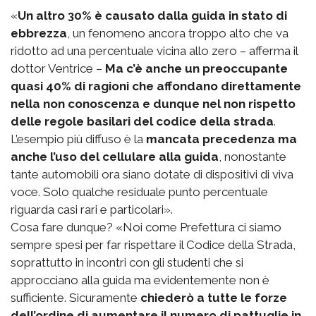
«
Un altro 30% è causato dalla guida in stato di
ebbrezza
, un fenomeno ancora troppo alto che va
ridotto ad una percentuale vicina allo zero – afferma il
dottor Ventrice –
Ma c’è anche un preoccupante
quasi 40% di ragioni che affondano direttamente
nella non conoscenza e dunque nel non rispetto
delle regole basilari del codice della strada
.
L’esempio più diffuso è la
mancata precedenza ma
anche l’uso del cellulare alla guida
, nonostante
tante automobili ora siano dotate di dispositivi di viva
voce. Solo qualche residuale punto percentuale
riguarda casi rari e particolari».
Cosa fare dunque? «Noi come Prefettura ci siamo
sempre spesi per far rispettare il Codice della Strada,
soprattutto in incontri con gli studenti che si
approcciano alla guida ma evidentemente non è
sufficiente. Sicuramente
chiederò a tutte le forze
dell’ordine di aumentare il numero di pattuglie in