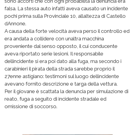
sono accorti che con ogni probabilità la denuncia era
falsa. La stessa auto infatti aveva causato un incidente
pochi prima sulla Provinciale 10, allaltezza di Castello
dAnnone.
A causa della forte velocità aveva perso il controllo ed
era andata a collidere con unaltra macchina
proveniente dal senso opposto, il cui conducente
aveva riportato serie lesioni. Il responsabile
dellincidente si era poi dato alla fuga, ma secondo i
carabinieri il pirata della strada sarebbe proprio il
27enne astigiano: testimoni sul luogo dellincidente
avevano fornito descrizione e targa della vettura.
Per il giovane è scattata la denuncia per simulazione di
reato, fuga a seguito di incidente stradale ed
omissione di soccorso.