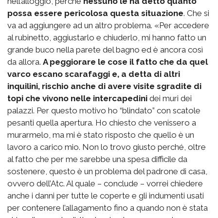
nell’alloggio, perché
nessuno le ha detto quanto
possa essere pericolosa questa situazione
. Che si
va ad aggiungere ad un altro problema. «Per accedere
al rubinetto, aggiustarlo e chiuderlo, mi hanno fatto un
grande buco nella parete del bagno ed è ancora così
da allora.
A peggiorare le cose il fatto che da quel
varco escano scarafaggi e, a detta di altri
inquilini, rischio anche di avere visite sgradite di
topi che vivono nelle intercapedini
dei muri dei
palazzi. Per questo motivo ho “blindato” con scatole
pesanti quella apertura. Ho chiesto che venissero a
murarmelo, ma mi è stato risposto che quello è un
lavoro a carico mio. Non lo trovo giusto perché, oltre
al fatto che per me sarebbe una spesa difficile da
sostenere, questo è un problema del padrone di casa,
ovvero dell’Atc. Al quale – conclude – vorrei chiedere
anche i danni per tutte le coperte e gli indumenti usati
per contenere l’allagamento fino a quando non è stata