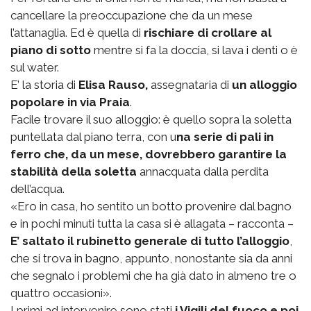
cancellare la preoccupazione che da un mese
l’attanaglia. Ed è quella di
rischiare di crollare al
piano di sotto
mentre si fa la doccia, si lava i denti o è
sul water.
E’ la storia di
Elisa Rauso,
assegnataria di
un alloggio
popolare in via Praia
.
Facile trovare il suo alloggio: è quello sopra la soletta
puntellata dal piano terra, con u
na serie di pali in
ferro che, da un mese, dovrebbero garantire la
stabilità della soletta
annacquata dalla perdita
dell’acqua.
«Ero in casa, ho sentito un botto provenire dal bagno
e in pochi minuti tutta la casa si è allagata – racconta –
E’ saltato il rubinetto generale di tutto l’alloggio
,
che si trova in bagno, appunto, nonostante sia da anni
che segnalo i problemi che ha già dato in almeno tre o
quattro occasioni».
I primi ad intervenire sono stati
i Vigili del fuoco e poi