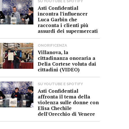
SU YOUTUBE E SPOTIFY
Asti Confidential
incontra l'influencer
Luca Garbin che
racconta i clienti più
assurdi dei supermercati
ONORIFICENZA
Villanova, la
cittadinanza onoraria a
Delia Cortese voluta dai
cittadini (VIDEO)
SU YOUTUBE E SPOTIFY
Asti Confidential
affronta il tema della
violenza sulle donne con
Elisa Chechile
dell'Orecchio di Venere