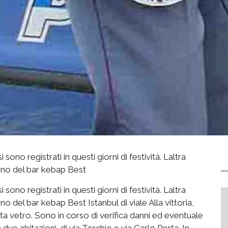
i sono registrati in questi giorni di festività. Laltra
erno del bar kebap Best
i sono registrati in questi giorni di festività. Laltra
rno del bar kebap Best Istanbul di viale Alla vittoria,
ta vetro. Sono in corso di verifica danni ed eventuale
n due abitazioni, di via Torchio e via Carlo Porta. In