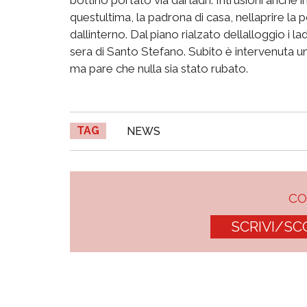
questultima, la padrona di casa, nellaprire la
dallinterno. Dal piano rialzato dellalloggio i 
sera di Santo Stefano. Subito è intervenuta una
ma pare che nulla sia stato rubato.
TAG
NEWS
C
SCRIVI/SC