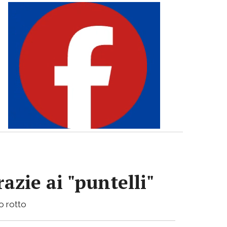
azie ai "puntelli"
bo rotto