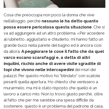
Cosa che preoccupa non poco la donna che vive
nell’alloggio, perché
nessuno le ha detto quanto
possa essere pericolosa questa situazione
. Che si
va ad aggiungere ad un altro problema. «Per accedere
al rubinetto, aggiustarlo e chiuderlo, mi hanno fatto un
grande buco nella parete del bagno ed è ancora così
da allora.
A peggiorare le cose il fatto che da quel
varco escano scarafaggi e, a detta di altri
inquilini, rischio anche di avere visite sgradite di
topi che vivono nelle intercapedini
dei muri dei
palazzi. Per questo motivo ho “blindato” con scatole
pesanti quella apertura. Ho chiesto che venissero a
murarmelo, ma mi è stato risposto che quello è un
lavoro a carico mio. Non lo trovo giusto perché, oltre
al fatto che per me sarebbe una spesa difficile da
sostenere, questo è un problema del padrone di casa,