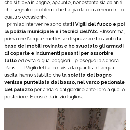
che si trova in bagno, appunto, nonostante sia da anni
che segnalo i problemi che ha già dato in almeno tre o
quattro occasioni».
I primi ad intervenire sono stati
i Vigili del fuoco e poi
la polizia municipale e i tecnici dell’Atc
. «Insomma,
prima che l’acqua smettesse di spruzzare ho avuto
la
base dei mobili rovinata e ho svuotato gli armadi
di coperte e indumenti pesanti per assorbire
tutto
ed evitare guai peggiori – prosegue la signora
Rauso – I Vigili del fuoco, vista la quantità di acqua
uscita, hanno stabilito che
la soletta del bagno
venisse puntellata dal basso, nel varco pedonale
del palazzo
per andare dal giardino anteriore a quello
posteriore. E così è da inizio luglio».