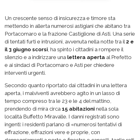
Un crescente senso di insicurezza e timore sta
mettendo in allerta numerosi astigiani che abitano tra
Portacomaro e la frazione Castiglione di Asti. Una serie
di tentati furti e intrusioni, avvenuta nella notte tra il
2 e
il 3 giugno scorsi
, ha spinto i cittadini a rompere il
silenzio e a indirizzare una
lettera aperta
al Prefetto
e ai sindaci di Portacomaro e Asti per chiedere
interventi urgenti.
Secondo quanto riportato dai cittadini in una lettera
aperta, i malviventi avrebbero agito in un lasso di
tempo compreso tra le 23 e le 4 del mattino,
prendendo di mira circa
15 abitazioni
nella sola
località Buffetto Miravalle. I danni registrati sono
ingenti: i residenti parlano di «numerosi tentativi di
effrazione, effrazioni vere e proprie, con
danneggiamenti a porte o finestre e cancelli, taglio reti