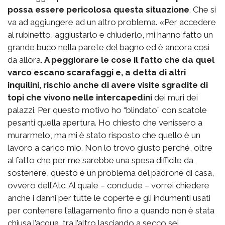
possa essere pericolosa questa situazione
. Che si
va ad aggiungere ad un altro problema. «Per accedere
al rubinetto, aggiustarlo e chiuderlo, mi hanno fatto un
grande buco nella parete del bagno ed è ancora così
da allora.
A peggiorare le cose il fatto che da quel
varco escano scarafaggi e, a detta di altri
inquilini, rischio anche di avere visite sgradite di
topi che vivono nelle intercapedini
dei muri dei
palazzi. Per questo motivo ho “blindato” con scatole
pesanti quella apertura. Ho chiesto che venissero a
murarmelo, ma mi è stato risposto che quello è un
lavoro a carico mio. Non lo trovo giusto perché, oltre
al fatto che per me sarebbe una spesa difficile da
sostenere, questo è un problema del padrone di casa,
ovvero dell’Atc. Al quale – conclude – vorrei chiedere
anche i danni per tutte le coperte e gli indumenti usati
per contenere l’allagamento fino a quando non è stata
chiusa l’acqua, tra l’altro lasciando a secco sei