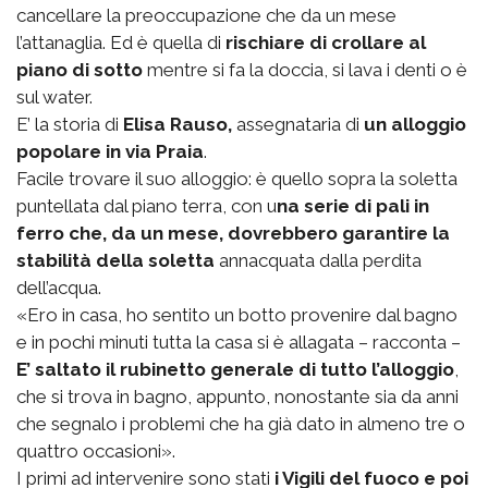
cancellare la preoccupazione che da un mese
l’attanaglia. Ed è quella di
rischiare di crollare al
piano di sotto
mentre si fa la doccia, si lava i denti o è
sul water.
E’ la storia di
Elisa Rauso,
assegnataria di
un alloggio
popolare in via Praia
.
Facile trovare il suo alloggio: è quello sopra la soletta
puntellata dal piano terra, con u
na serie di pali in
ferro che, da un mese, dovrebbero garantire la
stabilità della soletta
annacquata dalla perdita
dell’acqua.
«Ero in casa, ho sentito un botto provenire dal bagno
e in pochi minuti tutta la casa si è allagata – racconta –
E’ saltato il rubinetto generale di tutto l’alloggio
,
che si trova in bagno, appunto, nonostante sia da anni
che segnalo i problemi che ha già dato in almeno tre o
quattro occasioni».
I primi ad intervenire sono stati
i Vigili del fuoco e poi