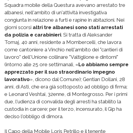
Squadra mobile della Questura avevano arrestato tre
albanesi, nell'ambito di un'attività investigativa
congiunta in relazione a furti e rapine in abitazioni. Nei
giorni scorsi
altri tre albanesi sono stati arrestati
da polizia e carabinieri
. Si tratta di Aleksander
Tomaj, 40 anni, residente a Mombercelli, che lavora
come cantoniere a Vinchio nell'ambito dei "cantieri di
lavoro" dell'Unione collinare "Valtiglione e dintorni"
(intorno alle 25 ore settimanali, «
Lo abbiamo sempre
apprezzato per il suo straordinario impegno
lavorativo
», dicono dal Comune); Gentian Dollani, 28
anni, di Asti, che era già sottoposto ad obbligo di firma;
e Leonard Veshtai, 32enne, di Montegrosso. Per i primi
due, l'udienza di convalida degli arresti ha stabilito la
custodia in carcere; per il terzo, incensurato, il Gip ha
deciso l'obbligo di dimora.
Il Capo della Mobile Loris Petrillo e il tenente