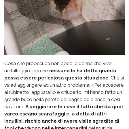
Cosa che preoccupa non poco la donna che vive
nell’alloggio, perché
nessuno le ha detto quanto
possa essere pericolosa questa situazione
. Che si
va ad aggiungere ad un altro problema. «Per accedere
al rubinetto, aggiustarlo e chiuderlo, mi hanno fatto un
grande buco nella parete del bagno ed è ancora così
da allora.
A peggiorare le cose il fatto che da quel
varco escano scarafaggi e, a detta di altri
inquilini, rischio anche di avere visite sgradite di
topi che vivono nelle intercapedini
dei muri dei