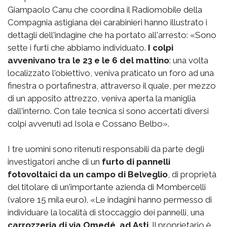
Giampaolo Canu che coordina il Radiomobile della
Compagnia astigiana dei carabinieri hanno illustrato i
dettagli dell'indagine che ha portato all'arresto: «Sono
sette i furti che abbiamo individuato.
I colpi
avvenivano tra le 23 e le 6 del mattino
: una volta
localizzato l'obiettivo, veniva praticato un foro ad una
finestra o portafinestra, attraverso il quale, per mezzo
di un apposito attrezzo, veniva aperta la maniglia
dall'interno. Con tale tecnica si sono accertati diversi
colpi avvenuti ad Isola e Cossano Belbo».
I tre uomini sono ritenuti responsabili da parte degli
investigatori anche di un
furto di pannelli
fotovoltaici da un campo di Belveglio
, di proprietà
del titolare di un'importante azienda di Mombercelli
(valore 15 mila euro). «Le indagini hanno permesso di
individuare la località di stoccaggio dei pannelli, una
carrozzeria di via Omedé, ad Asti
. Il proprietario è