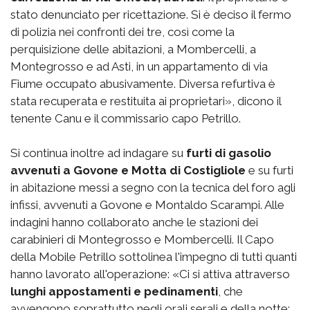
stato denunciato per ricettazione. Si è deciso il fermo
di polizia nei confronti dei tre, così come la
perquisizione delle abitazioni, a Mombercelli, a
Montegrosso e ad Asti, in un appartamento di via
Fiume occupato abusivamente. Diversa refurtiva è
stata recuperata e restituita ai proprietari», dicono il
tenente Canu e il commissario capo Petrillo.
Si continua inoltre ad indagare su
furti di gasolio
avvenuti a Govone e Motta di Costigliole
e su furti
in abitazione messi a segno con la tecnica del foro agli
infissi, avvenuti a Govone e Montaldo Scarampi. Alle
indagini hanno collaborato anche le stazioni dei
carabinieri di Montegrosso e Mombercelli. Il Capo
della Mobile Petrillo sottolinea l'impegno di tutti quanti
hanno lavorato all'operazione: «Ci si attiva attraverso
lunghi appostamenti e pedinamenti
, che
avvengono soprattutto negli orali serali e della notte: