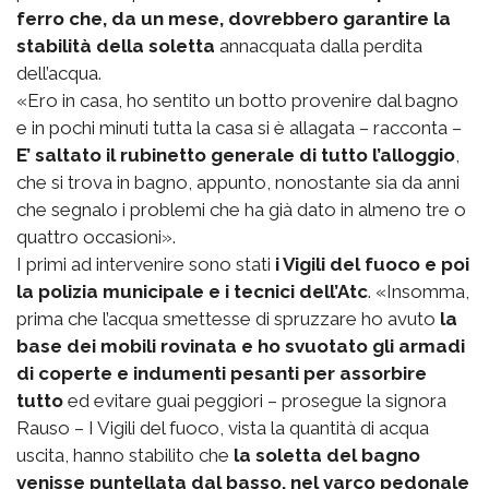
ferro che, da un mese, dovrebbero garantire la
stabilità della soletta
annacquata dalla perdita
dell’acqua.
«Ero in casa, ho sentito un botto provenire dal bagno
e in pochi minuti tutta la casa si è allagata – racconta –
E’ saltato il rubinetto generale di tutto l’alloggio
,
che si trova in bagno, appunto, nonostante sia da anni
che segnalo i problemi che ha già dato in almeno tre o
quattro occasioni».
I primi ad intervenire sono stati
i Vigili del fuoco e poi
la polizia municipale e i tecnici dell’Atc
. «Insomma,
prima che l’acqua smettesse di spruzzare ho avuto
la
base dei mobili rovinata e ho svuotato gli armadi
di coperte e indumenti pesanti per assorbire
tutto
ed evitare guai peggiori – prosegue la signora
Rauso – I Vigili del fuoco, vista la quantità di acqua
uscita, hanno stabilito che
la soletta del bagno
venisse puntellata dal basso, nel varco pedonale