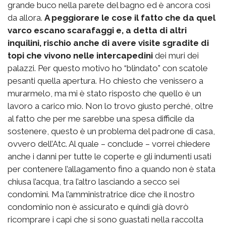
grande buco nella parete del bagno ed è ancora così
da allora.
A peggiorare le cose il fatto che da quel
varco escano scarafaggi e, a detta di altri
inquilini, rischio anche di avere visite sgradite di
topi che vivono nelle intercapedini
dei muri dei
palazzi. Per questo motivo ho “blindato” con scatole
pesanti quella apertura. Ho chiesto che venissero a
murarmelo, ma mi è stato risposto che quello è un
lavoro a carico mio. Non lo trovo giusto perché, oltre
al fatto che per me sarebbe una spesa difficile da
sostenere, questo è un problema del padrone di casa,
ovvero dell’Atc. Al quale – conclude – vorrei chiedere
anche i danni per tutte le coperte e gli indumenti usati
per contenere l’allagamento fino a quando non è stata
chiusa l’acqua, tra l’altro lasciando a secco sei
condomini. Ma l’amministratrice dice che il nostro
condominio non è assicurato e quindi già dovrò
ricomprare i capi che si sono guastati nella raccolta