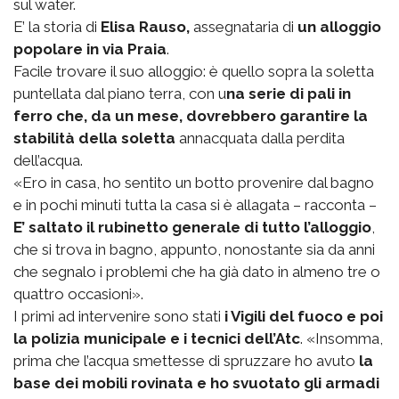
sul water.
E’ la storia di
Elisa Rauso,
assegnataria di
un alloggio
popolare in via Praia
.
Facile trovare il suo alloggio: è quello sopra la soletta
puntellata dal piano terra, con u
na serie di pali in
ferro che, da un mese, dovrebbero garantire la
stabilità della soletta
annacquata dalla perdita
dell’acqua.
«Ero in casa, ho sentito un botto provenire dal bagno
e in pochi minuti tutta la casa si è allagata – racconta –
E’ saltato il rubinetto generale di tutto l’alloggio
,
che si trova in bagno, appunto, nonostante sia da anni
che segnalo i problemi che ha già dato in almeno tre o
quattro occasioni».
I primi ad intervenire sono stati
i Vigili del fuoco e poi
la polizia municipale e i tecnici dell’Atc
. «Insomma,
prima che l’acqua smettesse di spruzzare ho avuto
la
base dei mobili rovinata e ho svuotato gli armadi