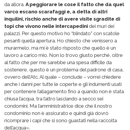
da allora.
A peggiorare le cose il fatto che da quel
varco escano scarafaggi e, a detta di altri
inquilini, rischio anche di avere visite sgradite di
topi che vivono nelle intercapedini
dei muri dei
palazzi. Per questo motivo ho “blindato” con scatole
pesanti quella apertura. Ho chiesto che venissero a
murarmelo, ma mi è stato risposto che quello è un
lavoro a carico mio. Non lo trovo giusto perché, oltre
al fatto che per me sarebbe una spesa difficile da
sostenere, questo è un problema del padrone di casa,
ovvero dell’Atc. Al quale – conclude – vorrei chiedere
anche i danni per tutte le coperte e gli indumenti usati
per contenere l’allagamento fino a quando non è stata
chiusa l’acqua, tra l’altro lasciando a secco sei
condomini. Ma l’amministratrice dice che il nostro
condominio non è assicurato e quindi già dovrò
ricomprare i capi che si sono guastati nella raccolta
dell’acqua».