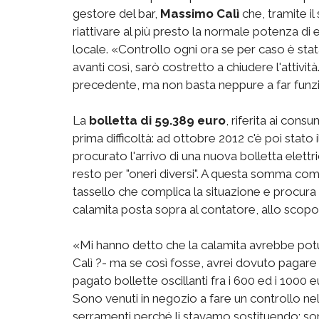
gestore del bar,
Massimo Calì
che, tramite il
riattivare al più presto la normale potenza di
locale. «Controllo ogni ora se per caso è stata
avanti così, sarò costretto a chiudere l'attivi
precedente, ma non basta neppure a far funzi
La
bolletta di 59.389 euro
, riferita ai cons
prima difficoltà: ad ottobre 2012 c'è poi stato
procurato l'arrivo di una nuova bolletta elettrica
resto per "oneri diversi". A questa somma comp
tassello che complica la situazione e procura
calamita posta sopra al contatore, allo scopo 
«Mi hanno detto che la calamita avrebbe pot
Calì ?- ma se così fosse, avrei dovuto pagare
pagato bollette oscillanti fra i 600 ed i 1000 
Sono venuti in negozio a fare un controllo nel
serramenti perché li stavamo sostituendo: son