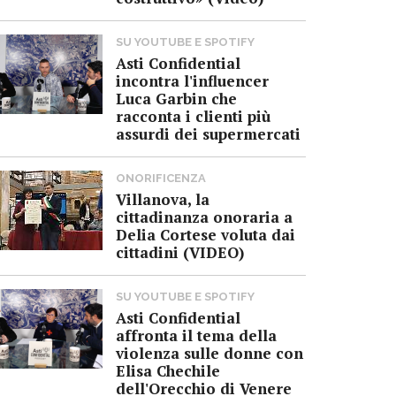
SU YOUTUBE E SPOTIFY
Asti Confidential
incontra l'influencer
Luca Garbin che
racconta i clienti più
assurdi dei supermercati
ONORIFICENZA
Villanova, la
cittadinanza onoraria a
Delia Cortese voluta dai
cittadini (VIDEO)
SU YOUTUBE E SPOTIFY
Asti Confidential
affronta il tema della
violenza sulle donne con
Elisa Chechile
dell'Orecchio di Venere