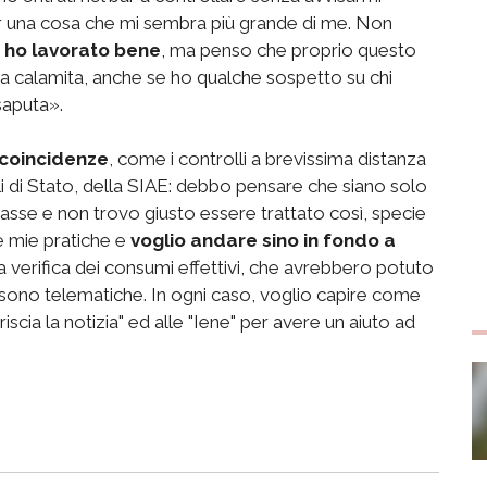
er una cosa che mi sembra più grande di me. Non
é
ho lavorato bene
, ma penso che proprio questo
ella calamita, anche se ho qualche sospetto su chi
saputa».
 coincidenze
, come i controlli a brevissima distanza
li di Stato, della SIAE: debbo pensare che siano solo
tasse e non trovo giusto essere trattato così, specie
e mie pratiche e
voglio andare sino in fondo a
a verifica dei consumi effettivi, che avrebbero potuto
i sono telematiche. In ogni caso, voglio capire come
scia la notizia" ed alle "Iene" per avere un aiuto ad