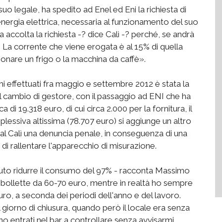
 suo legale, ha spedito ad Enel ed Eni la richiesta di
 energia elettrica, necessaria al funzionamento del suo
 accolta la richiesta -? dice Calì -? perché, se andrà
tà. La corrente che viene erogata è al 15% di quella
onare un frigo o la macchina da caffè».
umi effettuati fra maggio e settembre 2012 è stata la
 il cambio di gestore, con il passaggio ad ENI che ha
 di 19.318 euro, di cui circa 2.000 per la fornitura, il
lessiva altissima (78.707 euro) si aggiunge un altro
 al Calì una denuncia penale, in conseguenza di una
di rallentare l'apparecchio di misurazione.
uto ridurre il consumo del 97% - racconta Massimo
 bollette da 60-70 euro, mentre in realtà ho sempre
euro, a seconda dei periodi dell'anno e del lavoro.
 giorno di chiusura, quando però il locale era senza
o entrati nel bar a controllare senza avvisarmi