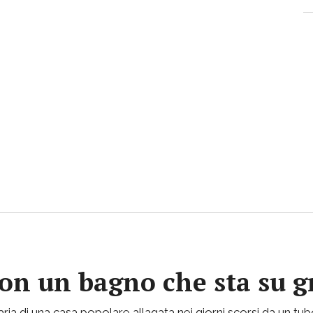
con un bagno che sta su gr
ria di una casa popolare allagata nei giorni scorsi da un tu