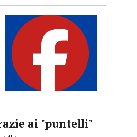
azie ai "puntelli"
bo rotto