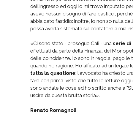
dell'ingresso ed oggi io mi trovo imputato p
avevo nessun bisogno di fare pasticci, perch
abbia dato fastidio: inoltre, io non so nulla d
possa averla sistemata sul contatore a mia in
«Ci sono state - prosegue Calì - una
serie di
effettuati da parte della Finanza, dei Monopo
delle coincidenze. Io sono in regola, pago le 
quando ho ragione. Ho affidato ad un legale l
tutta la questione
: l'avvocato ha chiesto un
fare ben prima, visto che tutte le letture ogg
sono andate le cose ed ho scritto anche a "Stri
uscire da questa brutta storia».
Renato Romagnoli