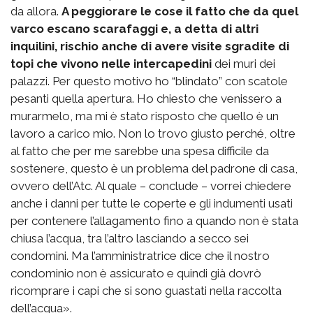
da allora.
A peggiorare le cose il fatto che da quel
varco escano scarafaggi e, a detta di altri
inquilini, rischio anche di avere visite sgradite di
topi che vivono nelle intercapedini
dei muri dei
palazzi. Per questo motivo ho “blindato” con scatole
pesanti quella apertura. Ho chiesto che venissero a
murarmelo, ma mi è stato risposto che quello è un
lavoro a carico mio. Non lo trovo giusto perché, oltre
al fatto che per me sarebbe una spesa difficile da
sostenere, questo è un problema del padrone di casa,
ovvero dell’Atc. Al quale – conclude – vorrei chiedere
anche i danni per tutte le coperte e gli indumenti usati
per contenere l’allagamento fino a quando non è stata
chiusa l’acqua, tra l’altro lasciando a secco sei
condomini. Ma l’amministratrice dice che il nostro
condominio non è assicurato e quindi già dovrò
ricomprare i capi che si sono guastati nella raccolta
dell’acqua».