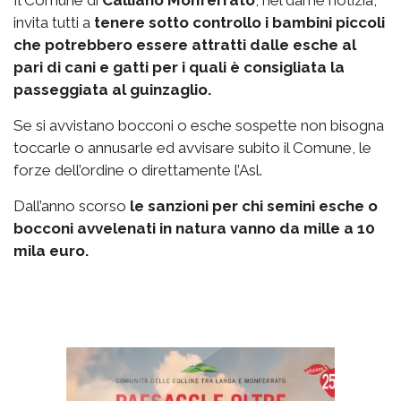
Il Comune di
Calliano Monferrato
, nel darne notizia,
invita tutti a
tenere sotto controllo i bambini piccoli
che potrebbero essere attratti dalle esche al
pari di cani e gatti per i quali è consigliata la
passeggiata al guinzaglio.
Se si avvistano bocconi o esche sospette non bisogna
toccarle o annusarle ed avvisare subito il Comune, le
forze dell’ordine o direttamente l’Asl.
Dall’anno scorso
le sanzioni per chi semini esche o
bocconi avvelenati in natura vanno da mille a 10
mila euro.