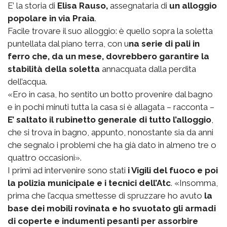
E’ la storia di
Elisa Rauso,
assegnataria di
un alloggio
popolare in via Praia
.
Facile trovare il suo alloggio: è quello sopra la soletta
puntellata dal piano terra, con u
na serie di pali in
ferro che, da un mese, dovrebbero garantire la
stabilità della soletta
annacquata dalla perdita
dell’acqua.
«Ero in casa, ho sentito un botto provenire dal bagno
e in pochi minuti tutta la casa si è allagata – racconta –
E’ saltato il rubinetto generale di tutto l’alloggio
,
che si trova in bagno, appunto, nonostante sia da anni
che segnalo i problemi che ha già dato in almeno tre o
quattro occasioni».
I primi ad intervenire sono stati
i Vigili del fuoco e poi
la polizia municipale e i tecnici dell’Atc
. «Insomma,
prima che l’acqua smettesse di spruzzare ho avuto
la
base dei mobili rovinata e ho svuotato gli armadi
di coperte e indumenti pesanti per assorbire