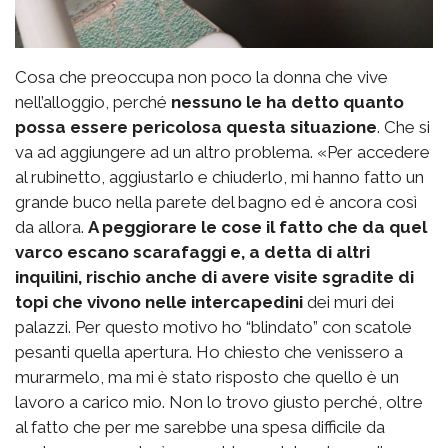
Cosa che preoccupa non poco la donna che vive
nell’alloggio, perché
nessuno le ha detto quanto
possa essere pericolosa questa situazione
. Che si
va ad aggiungere ad un altro problema. «Per accedere
al rubinetto, aggiustarlo e chiuderlo, mi hanno fatto un
grande buco nella parete del bagno ed è ancora così
da allora.
A peggiorare le cose il fatto che da quel
varco escano scarafaggi e, a detta di altri
inquilini, rischio anche di avere visite sgradite di
topi che vivono nelle intercapedini
dei muri dei
palazzi. Per questo motivo ho “blindato” con scatole
pesanti quella apertura. Ho chiesto che venissero a
murarmelo, ma mi è stato risposto che quello è un
lavoro a carico mio. Non lo trovo giusto perché, oltre
al fatto che per me sarebbe una spesa difficile da