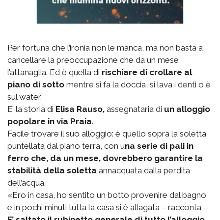
Per fortuna che l’ironia non le manca, ma non basta a
cancellare la preoccupazione che da un mese
l’attanaglia. Ed è quella di
rischiare di crollare al
piano di sotto
mentre si fa la doccia, si lava i denti o è
sul water.
E’ la storia di
Elisa Rauso,
assegnataria di
un alloggio
popolare in via Praia
.
Facile trovare il suo alloggio: è quello sopra la soletta
puntellata dal piano terra, con u
na serie di pali in
ferro che, da un mese, dovrebbero garantire la
stabilità della soletta
annacquata dalla perdita
dell’acqua.
«Ero in casa, ho sentito un botto provenire dal bagno
e in pochi minuti tutta la casa si è allagata – racconta –
E’ saltato il rubinetto generale di tutto l’alloggio
,