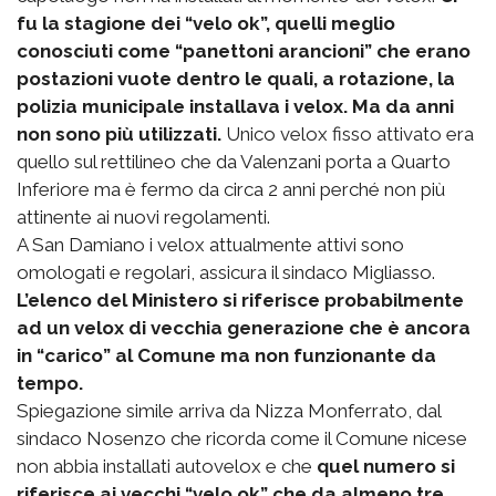
fu la stagione dei “velo ok”, quelli meglio
conosciuti come “panettoni arancioni” che erano
postazioni vuote dentro le quali, a rotazione, la
polizia municipale installava i velox. Ma da anni
non sono più utilizzati.
Unico velox fisso attivato era
quello sul rettilineo che da Valenzani porta a Quarto
Inferiore ma è fermo da circa 2 anni perché non più
attinente ai nuovi regolamenti.
A San Damiano i velox attualmente attivi sono
omologati e regolari, assicura il sindaco Migliasso.
L’elenco del Ministero si riferisce probabilmente
ad un velox di vecchia generazione che è ancora
in “carico” al Comune ma non funzionante da
tempo.
Spiegazione simile arriva da Nizza Monferrato, dal
sindaco Nosenzo che ricorda come il Comune nicese
non abbia installati autovelox e che
quel numero si
riferisce ai vecchi “velo ok” che da almeno tre