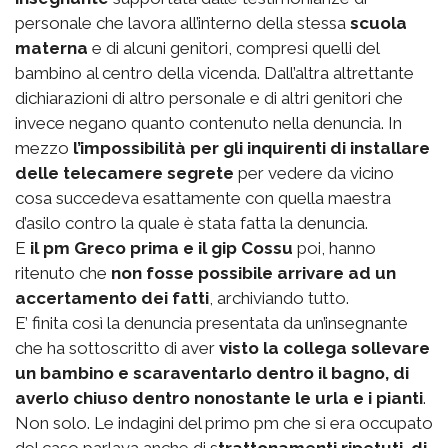
personale che lavora all’interno della stessa
scuola
materna
e di alcuni genitori, compresi quelli del
bambino al centro della vicenda. Dall’altra altrettante
dichiarazioni di altro personale e di altri genitori che
invece negano quanto contenuto nella denuncia. In
mezzo
l’impossibilità per gli inquirenti di installare
delle telecamere segrete
per vedere da vicino
cosa succedeva esattamente con quella maestra
d’asilo contro la quale è stata fatta la denuncia.
E
il pm Greco prima e il gip Cossu
poi, hanno
ritenuto che
non fosse possibile arrivare ad un
accertamento dei fatti
, archiviando tutto.
E’ finita così la denuncia presentata da un’insegnante
che ha sottoscritto di aver
visto la collega sollevare
un bambino e scaraventarlo dentro il bagno, di
averlo chiuso dentro nonostante le urla e i pianti
.
Non solo. Le indagini del primo pm che si era occupato
del caso parlava anche di s
trattonamenti ripetuti, di