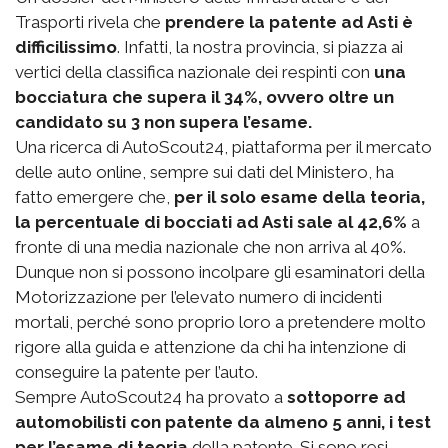
Trasporti rivela che
prendere la patente ad Asti è
difficilissimo
. Infatti, la nostra provincia, si piazza ai
vertici della classifica nazionale dei respinti con
una
bocciatura che supera il 34%, ovvero oltre un
candidato su 3 non supera l’esame.
Una ricerca di AutoScout24, piattaforma per il mercato
delle auto online, sempre sui dati del Ministero, ha
fatto emergere che,
per il solo esame della teoria,
la percentuale di bocciati ad Asti sale al 42,6%
a
fronte di una media nazionale che non arriva al 40%.
Dunque non si possono incolpare gli esaminatori della
Motorizzazione per l’elevato numero di incidenti
mortali, perché sono proprio loro a pretendere molto
rigore alla guida e attenzione da chi ha intenzione di
conseguire la patente per l’auto.
Sempre AutoScout24 ha provato a
sottoporre ad
automobilisti con patente da almeno 5 anni, i test
per l’esame di teoria
della patente. Si sono resi