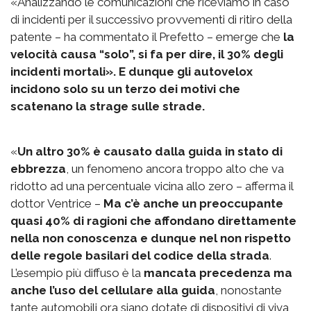
«Analizzando le comunicazioni che riceviamo in caso
di incidenti per il successivo provvementi di ritiro della
patente – ha commentato il Prefetto – emerge che
la
velocità causa “solo”, si fa per dire, il 30% degli
incidenti mortali». E dunque gli autovelox
incidono solo su un terzo dei motivi che
scatenano la strage sulle strade.
«
Un altro 30% è causato dalla guida in stato di
ebbrezza
, un fenomeno ancora troppo alto che va
ridotto ad una percentuale vicina allo zero – afferma il
dottor Ventrice –
Ma c’è anche un preoccupante
quasi 40% di ragioni che affondano direttamente
nella non conoscenza e dunque nel non rispetto
delle regole basilari del codice della strada
.
L’esempio più diffuso è la
mancata precedenza ma
anche l’uso del cellulare alla guida
, nonostante
tante automobili ora siano dotate di dispositivi di viva