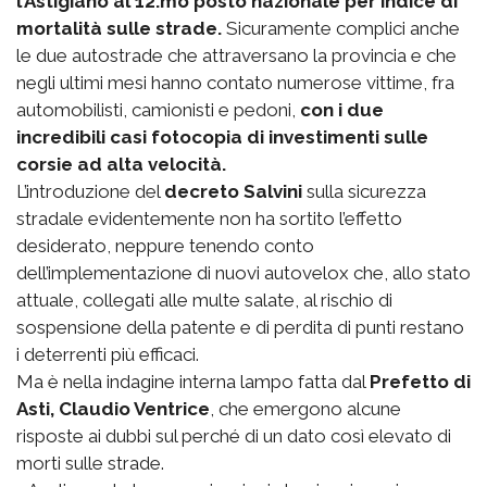
l’Astigiano al 12.mo posto nazionale per indice di
mortalità sulle strade.
Sicuramente complici anche
le due autostrade che attraversano la provincia e che
negli ultimi mesi hanno contato numerose vittime, fra
automobilisti, camionisti e pedoni,
con i due
incredibili casi fotocopia di investimenti sulle
corsie ad alta velocità.
L’introduzione del
decreto Salvini
sulla sicurezza
stradale evidentemente non ha sortito l’effetto
desiderato, neppure tenendo conto
dell’implementazione di nuovi autovelox che, allo stato
attuale, collegati alle multe salate, al rischio di
sospensione della patente e di perdita di punti restano
i deterrenti più efficaci.
Ma è nella indagine interna lampo fatta dal
Prefetto di
Asti, Claudio Ventrice
, che emergono alcune
risposte ai dubbi sul perché di un dato così elevato di
morti sulle strade.