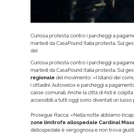
Curiosa protesta contro i parcheggi a pagamen
martedì da CasaPound Italia protesta. Sul ge
del
Curiosa protesta contro i parcheggi a pagamen
martedì da CasaPound Italia protesta. Sul ge
regionale
del movimento: «I bilanci dei comu
i cittadini. Autovelox e parcheggi a pagamento 
casse comunali. Anche la città di Asti è colpit
accessibili a tutti oggi sono diventati un lusso 
Prosegue Racca: «Nella notte abbiamo incapp
zone limitrofe allospedale Cardinal Mas
dellospedale è vergognosa e non trova giustif