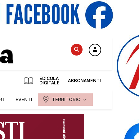
EDICOLA
ABBONAMENTI
DIGITALE
RT
EVENTI
TERRITORIO