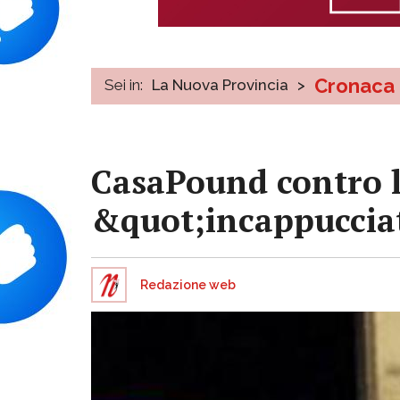
Cronaca
Sei in:
La Nuova Provincia
>
CasaPound contro le
&quot;incappuccia
Redazione web