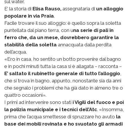
sul water.
E’ la storia di
Elisa Rauso,
assegnataria di
un alloggio
popolare in via Praia
.
Facile trovare il suo alloggio: è quello sopra la soletta
puntellata dal piano terra, con u
na serie di pali in
ferro che, da un mese, dovrebbero garantire la
stabilità della soletta
annacquata dalla perdita
dell’acqua.
«Ero in casa, ho sentito un botto provenire dal bagno
e in pochi minuti tutta la casa si è allagata – racconta –
E’ saltato il rubinetto generale di tutto l’alloggio
,
che si trova in bagno, appunto, nonostante sia da anni
che segnalo i problemi che ha già dato in almeno tre o
quattro occasioni».
I primi ad intervenire sono stati
i Vigili del fuoco e poi
la polizia municipale e i tecnici dell’Atc
. «Insomma,
prima che l’acqua smettesse di spruzzare ho avuto
la
base dei mobili rovinata e ho svuotato gli armadi