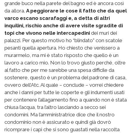
grande buco nella parete del bagno ed è ancora così
da allora.
A peggiorare le cose il fatto che da quel
varco escano scarafaggi e, a detta di altri
inquilini, rischio anche di avere visite sgradite di
topi che vivono nelle intercapedini
dei muri dei
palazzi. Per questo motivo ho “blindato” con scatole
pesanti quella apertura. Ho chiesto che venissero a
murarmelo, ma mi è stato risposto che quello è un
lavoro a carico mio. Non lo trovo giusto perché, oltre
al fatto che per me sarebbe una spesa difficile da
sostenere, questo è un problema del padrone di casa,
ovvero dell’Atc. Al quale – conclude – vorrei chiedere
anche i danni per tutte le coperte e gli indumenti usati
per contenere l’allagamento fino a quando non è stata
chiusa l’acqua, tra l’altro lasciando a secco sei
condomini. Ma l’amministratrice dice che il nostro
condominio non è assicurato e quindi già dovrò
ricomprare i capi che si sono guastati nella raccolta