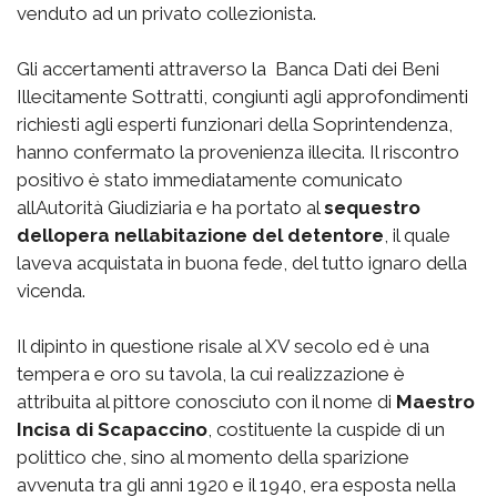
venduto ad un privato collezionista.
Gli accertamenti attraverso la Banca Dati dei Beni
Illecitamente Sottratti, congiunti agli approfondimenti
richiesti agli esperti funzionari della Soprintendenza,
hanno confermato la provenienza illecita. Il riscontro
positivo è stato immediatamente comunicato
allAutorità Giudiziaria e ha portato al
sequestro
dellopera nellabitazione del detentore
, il quale
laveva acquistata in buona fede, del tutto ignaro della
vicenda.
Il dipinto in questione risale al XV secolo ed è una
tempera e oro su tavola, la cui realizzazione è
attribuita al pittore conosciuto con il nome di 
Maestro
Incisa di Scapaccino
, costituente la cuspide di un
polittico che, sino al momento della sparizione
avvenuta tra gli anni 1920 e il 1940, era esposta nella