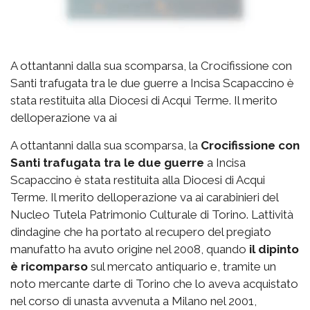
A ottantanni dalla sua scomparsa, la Crocifissione con
Santi trafugata tra le due guerre a Incisa Scapaccino è
stata restituita alla Diocesi di Acqui Terme. Il merito
delloperazione va ai
A ottantanni dalla sua scomparsa, la
Crocifissione con
Santi trafugata tra le due guerre
a Incisa
Scapaccino è stata restituita alla Diocesi di Acqui
Terme. Il merito delloperazione va ai carabinieri del
Nucleo Tutela Patrimonio Culturale di Torino. Lattività
dindagine che ha portato al recupero del pregiato
manufatto ha avuto origine nel 2008, quando
il dipinto
è ricomparso
sul mercato antiquario e, tramite un
noto mercante darte di Torino che lo aveva acquistato
nel corso di unasta avvenuta a Milano nel 2001,