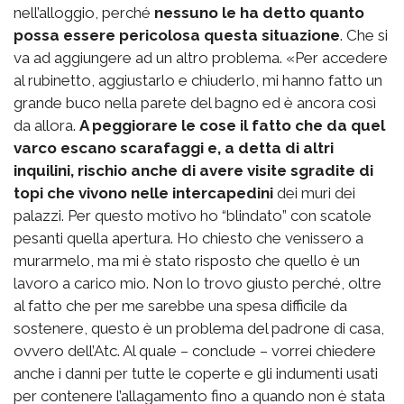
nell’alloggio, perché
nessuno le ha detto quanto
possa essere pericolosa questa situazione
. Che si
va ad aggiungere ad un altro problema. «Per accedere
al rubinetto, aggiustarlo e chiuderlo, mi hanno fatto un
grande buco nella parete del bagno ed è ancora così
da allora.
A peggiorare le cose il fatto che da quel
varco escano scarafaggi e, a detta di altri
inquilini, rischio anche di avere visite sgradite di
topi che vivono nelle intercapedini
dei muri dei
palazzi. Per questo motivo ho “blindato” con scatole
pesanti quella apertura. Ho chiesto che venissero a
murarmelo, ma mi è stato risposto che quello è un
lavoro a carico mio. Non lo trovo giusto perché, oltre
al fatto che per me sarebbe una spesa difficile da
sostenere, questo è un problema del padrone di casa,
ovvero dell’Atc. Al quale – conclude – vorrei chiedere
anche i danni per tutte le coperte e gli indumenti usati
per contenere l’allagamento fino a quando non è stata