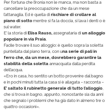
Per fortuna che l’ironia non le manca, ma non basta a
cancellare la preoccupazione che da un mese
l’attanaglia. Ed è quella di
rischiare di crollare al
piano di sotto
mentre si fa la doccia, si lava i denti o è
sul water.
E’ la storia di
Elisa Rauso,
assegnataria di
un alloggio
popolare in via Praia
.
Facile trovare il suo alloggio: è quello sopra la soletta
puntellata dal piano terra, con u
na serie di pali in
ferro che, da un mese, dovrebbero garantire la
stabilità della soletta
annacquata dalla perdita
dell’acqua.
«Ero in casa, ho sentito un botto provenire dal bagno
e in pochi minuti tutta la casa si è allagata – racconta –
E’ saltato il rubinetto generale di tutto l’alloggio
,
che si trova in bagno, appunto, nonostante sia da anni
che segnalo i problemi che ha già dato in almeno tre o
quattro occasioni».